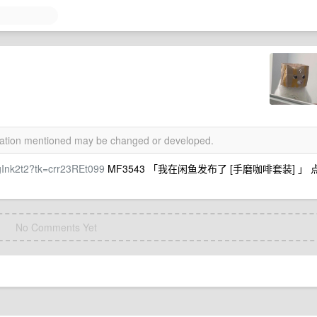
rmation mentioned may be changed or developed.
.gInk2t2?tk=crr23REt099
MF3543 「我在闲鱼发布了 [手磨咖啡套装] 」 
No Comments Yet