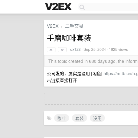
V2EX
二手交易
›
手磨咖啡套装
dx123
·
Sep 25, 2024
· 1625 views
This topic created in 680 days ago, the info
公司发的，属实是没用 [闲鱼]
https://m.tb.cn/h
击链接直接打开
咖啡
套装
没用