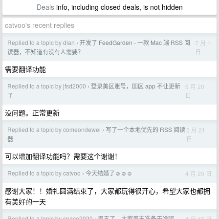
Deals
info, including closed deals, is not hidden
catvoo's recent replies
Replied to a topic by dlan
开发了 FeedGarden - 一款 Mac 端 RSS 阅
7 月 1
›
日
读器，不知道有没有人需要？
需要翻译功能
Replied to a topic by jfsd2000
登录美区账号，国区 app 不让更新
6 月 20
›
日
了
没问题。正常更新
Replied to a topic by comeondewei
写了一个本地优先的 RSS 阅读
5 月 21
›
日
器
可以增加翻译功能吗？需要这个谢谢！
Replied to a topic by catvoo
今天结婚了☺️☺️☺️
4 月 20 日
›
感谢大家！！婚礼圆满结束了，大家都玩得很开心，希望大家也都拥
有美好的一天
Replied to a topic by space2020
周五了，大家周末准备干啥呢
4 月 18 日