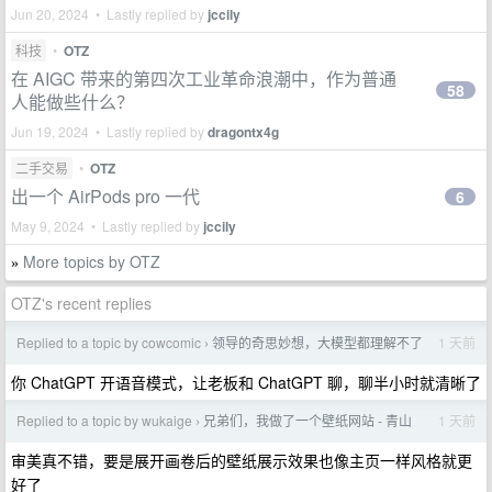
Jun 20, 2024 • Lastly replied by
jccily
科技
•
OTZ
在 AIGC 带来的第四次工业革命浪潮中，作为普通
58
人能做些什么？
Jun 19, 2024 • Lastly replied by
dragontx4g
二手交易
•
OTZ
出一个 AirPods pro 一代
6
May 9, 2024 • Lastly replied by
jccily
More topics by OTZ
»
OTZ's recent replies
Replied to a topic by cowcomic
领导的奇思妙想，大模型都理解不了
1 天前
›
你 ChatGPT 开语音模式，让老板和 ChatGPT 聊，聊半小时就清晰了
Replied to a topic by wukaige
兄弟们，我做了一个壁纸网站 - 青山
1 天前
›
审美真不错，要是展开画卷后的壁纸展示效果也像主页一样风格就更
好了