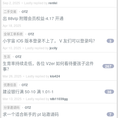
Sep 2, 2025 • Lastly replied by
renfei
二手交易
•
OTZ
出 88vip 附赠会员权益-4.17 开通
Apr 18, 2025
全球工单系统
•
OTZ
小宇宙 iOS 版本登录不上了， V 友们可以登录吗？
3
Apr 10, 2025 • Lastly replied by
jccily
生活
•
OTZ
生育率持续走低，各位 V2er 如何看待要孩子这件
267
事？
Mar 26, 2025 • Lastly replied by
klo424
优惠信息
•
OTZ
建设银行满 50-10 满 1.01-1
38
Mar 13, 2025 • Lastly replied by
tdb11039gg
分享邀请码
•
OTZ
求一个适合新手的 pt 站邀请码
7