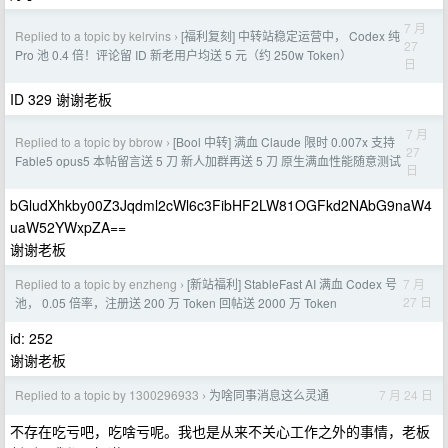
7 月
Replied to a topic by kelrvins
[福利复刻] 中转站稳定运营中， Codex 纯
›
27
Pro 池 0.4 倍！评论留 ID 新老用户均送 5 元（约 250w Token）
日
ID 329 谢谢老板
7 月
Replied to a topic by bbrow
[Bool 中转] 满血 Claude 限时 0.007x 支持
›
27
Fable5 opus5 本帖留言送 5 刀 新人加群再送 5 刀 原生满血性能随意测试
日
bGludXhkby00Z3Jqdml2cWl6c3FibHF2LW81OGFkd2NAbG9naW4
uaW52YWxpZA==
谢谢老板
Replied to a topic by enzheng
[新站福利] StableFast AI 满血 Codex 号
7 月
›
27 日
池， 0.05 倍率，注册送 200 万 Token 回帖送 2000 万 Token
id: 252
谢谢老板
Replied to a topic by 1300296933
为啥同事消息这么灵通
7 月 24 日
›
不存在吃亏吧，吃啥亏呢。我也是从来不关心工作之外的事情，老板