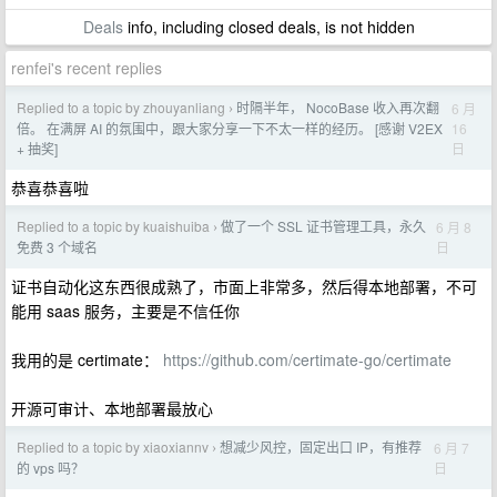
Deals
info, including closed deals, is not hidden
renfei's recent replies
Replied to a topic by zhouyanliang
时隔半年， NocoBase 收入再次翻
6 月
›
16
倍。 在满屏 AI 的氛围中，跟大家分享一下不太一样的经历。 [感谢 V2EX
日
+ 抽奖]
恭喜恭喜啦
Replied to a topic by kuaishuiba
做了一个 SSL 证书管理工具，永久
6 月 8
›
日
免费 3 个域名
证书自动化这东西很成熟了，市面上非常多，然后得本地部署，不可
能用 saas 服务，主要是不信任你
我用的是 certimate：
https://github.com/certimate-go/certimate
开源可审计、本地部署最放心
Replied to a topic by xiaoxiannv
想减少风控，固定出口 IP，有推荐
6 月 7
›
日
的 vps 吗？