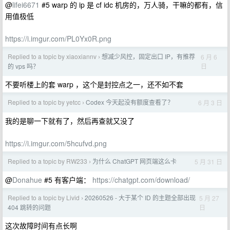
@
lifei6671
#5 warp 的 ip 是 cf idc 机房的，万人骑，干嘛的都有，信
用值极低
https://i.imgur.com/PL0Yx0R.png
Replied to a topic by xiaoxiannv
想减少风控，固定出口 IP，有推荐
6 月 6
›
日
的 vps 吗？
不要听楼上的套 warp ，这个是封控点之一，还不如不套
Replied to a topic by yetcc
Codex 今天起没有额度查看了？
6 月 3 日
›
我的是聊一下就有了，然后再查就又没了
https://i.imgur.com/5hcufvd.png
Replied to a topic by RW233
为什么 ChatGPT 网页端这么卡
5 月 31 日
›
@
Donahue
#5 有客户端：
https://chatgpt.com/download/
Replied to a topic by Livid
20260526 - 大于某个 ID 的主题全部出现
5 月 27
›
日
404 跳转的问题
这次故障时间有点长啊