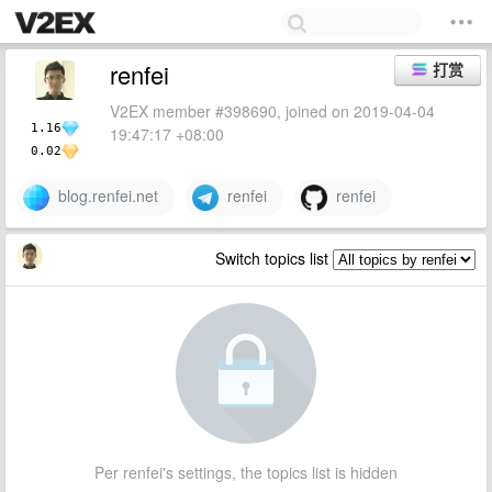
renfei
打赏
V2EX member #398690, joined on 2019-04-04
1.16
19:47:17 +08:00
0.02
blog.renfei.net
renfei
renfei
Switch topics list
Per renfei's settings, the topics list is hidden