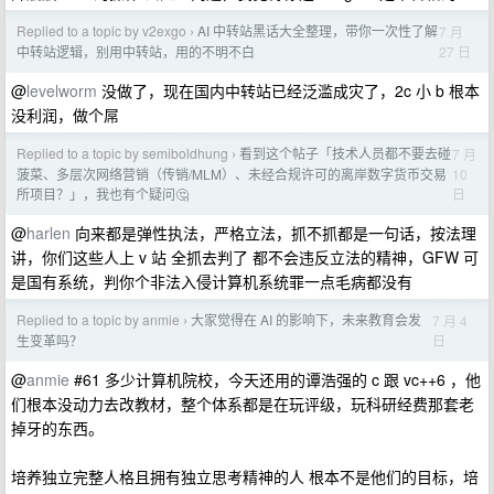
Replied to a topic by v2exgo
AI 中转站黑话大全整理，带你一次性了解
7 月
›
27 日
中转站逻辑，别用中转站，用的不明不白
@
levelworm
没做了，现在国内中转站已经泛滥成灾了，2c 小 b 根本
没利润，做个屌
Replied to a topic by semiboldhung
看到这个帖子「技术人员都不要去碰
7 月
›
10
菠菜、多层次网络营销（传销/MLM）、未经合规许可的离岸数字货币交易
日
所项目？」，我也有个疑问🤔
@
harlen
向来都是弹性执法，严格立法，抓不抓都是一句话，按法理
讲，你们这些人上 v 站 全抓去判了 都不会违反立法的精神，GFW 可
是国有系统，判你个非法入侵计算机系统罪一点毛病都没有
Replied to a topic by anmie
大家觉得在 AI 的影响下，未来教育会发
7 月 4
›
日
生变革吗？
@
anmie
#61 多少计算机院校，今天还用的谭浩强的 c 跟 vc++6 ，他
们根本没动力去改教材，整个体系都是在玩评级，玩科研经费那套老
掉牙的东西。
培养独立完整人格且拥有独立思考精神的人 根本不是他们的目标，培