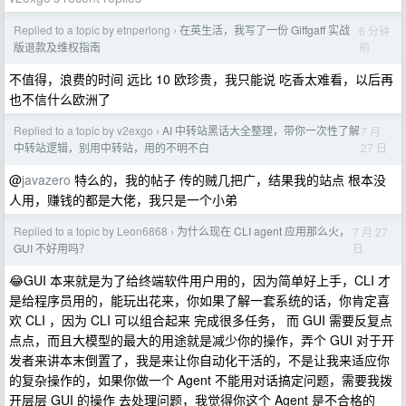
Replied to a topic by etnperlong
在英生活，我写了一份 Giffgaff 实战
6 分钟
›
前
版退款及维权指南
不值得，浪费的时间 远比 10 欧珍贵，我只能说 吃香太难看，以后再
也不信什么欧洲了
Replied to a topic by v2exgo
AI 中转站黑话大全整理，带你一次性了解
7 月
›
27 日
中转站逻辑，别用中转站，用的不明不白
@
javazero
特么的，我的帖子 传的贼几把广，结果我的站点 根本没
人用，赚钱的都是大佬，我只是一个小弟
Replied to a topic by Leon6868
为什么现在 CLI agent 应用那么火，
7 月 27
›
日
GUI 不好用吗？
😂GUI 本来就是为了给终端软件用户用的，因为简单好上手，CLI 才
是给程序员用的，能玩出花来，你如果了解一套系统的话，你肯定喜
欢 CLI ，因为 CLI 可以组合起来 完成很多任务， 而 GUI 需要反复点
点点，而且大模型的最大的用途就是减少你的操作，弄个 GUI 对于开
发者来讲本末倒置了，我是来让你自动化干活的，不是让我来适应你
的复杂操作的，如果你做一个 Agent 不能用对话搞定问题，需要我拨
开层层 GUI 的操作 去处理问题，我觉得你这个 Agent 是不合格的