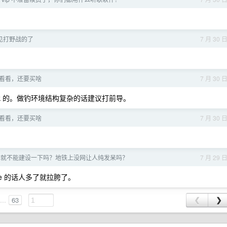
见打野战的了
7 月 30 
看看，还要买啥
7 月 30 
ok 的。做钓环境结构复杂的话建议打前导。
看看，还要买啥
7 月 30 
网就不能建设一下吗？地铁上没网让人纯发呆吗？
7 月 29 
e 的话人多了就拉胯了。
...
63
❮
❯