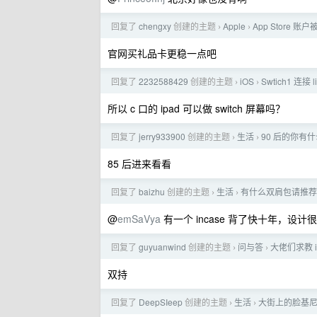
回复了
chengxy
创建的主题
Apple
App Store 账
›
›
官网买礼品卡更稳一点吧
回复了
2232588429
创建的主题
iOS
Swtich1 连
›
›
所以 c 口的 ipad 可以做 switch 屏幕吗？
回复了
jerry933900
创建的主题
生活
90 后的你有
›
›
85 后进来看看
回复了
baizhu
创建的主题
生活
有什么双肩包请推荐
›
›
@
emSaVya
有一个 incase 背了快十年，
回复了
guyuanwind
创建的主题
问与答
大佬们求教 
›
›
双持
回复了
DeepSIeep
创建的主题
生活
大街上的脸基
›
›