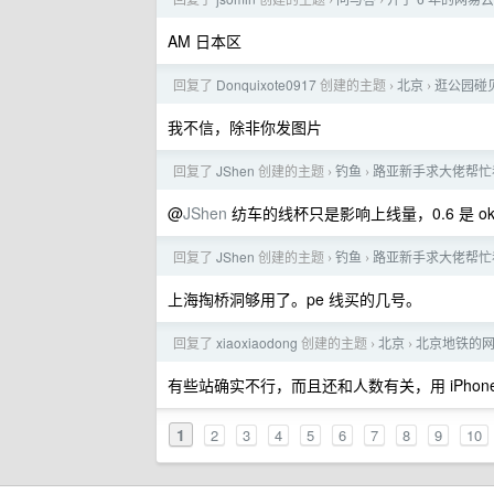
›
›
AM 日本区
回复了
Donquixote0917
创建的主题
北京
逛公园碰
›
›
我不信，除非你发图片
回复了
JShen
创建的主题
钓鱼
路亚新手求大佬帮忙
›
›
@
JShen
纺车的线杯只是影响上线量，0.6 是 
回复了
JShen
创建的主题
钓鱼
路亚新手求大佬帮忙
›
›
上海掏桥洞够用了。pe 线买的几号。
回复了
xiaoxiaodong
创建的主题
北京
北京地铁的
›
›
有些站确实不行，而且还和人数有关，用 iPhon
1
2
3
4
5
6
7
8
9
10