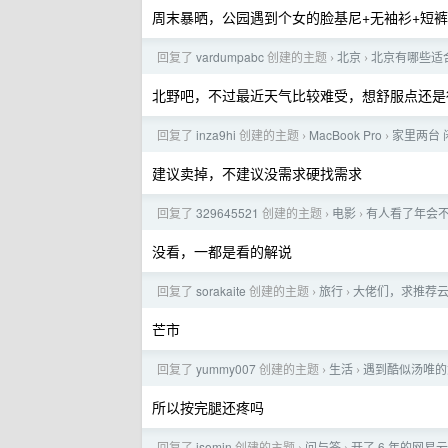
周末暴晒，公园遇到个女的脸基尼+无袖衫+短
回复了
vardumpabc
创建的主题
北京
北京有哪些适合
›
›
北野吧，不过最近天气比较难受，想舒服点还是
回复了
inza9hi
创建的主题
MacBook Pro
家里两台 
›
›
建议卖掉，不建议没需求硬找需求
回复了
329645521
创建的主题
电影
有人看了年会不能
›
›
没看，一都是看的解说
回复了
sorakaite
创建的主题
旅行
大佬们，求推荐
›
›
芒市
回复了
yummy007
创建的主题
生活
遇到酷似汤唯的
›
›
所以按完腿还疼吗
回复了
jsomin
创建的主题
问与答
开了 6 年的网易