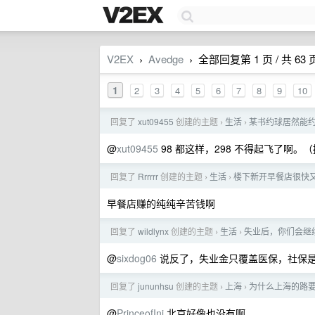
V2EX
Avedge
全部回复第 1 页 / 共 63 
›
›
1
2
3
4
5
6
7
8
9
10
回复了
xut09455
创建的主题
生活
某书约球居然能
›
›
@
xut09455
98 都这样，298 不得起飞了啊。
回复了
Rrrrrr
创建的主题
生活
楼下新开早餐店很快
›
›
早餐店赚的纯纯辛苦钱啊
回复了
wildlynx
创建的主题
生活
失业后，你们会继
›
›
@
sixdog06
说反了，失业金只覆盖医保，社保
回复了
jununhsu
创建的主题
上海
为什么上海的路
›
›
@
PrinceofInj
北京好像也没有啊