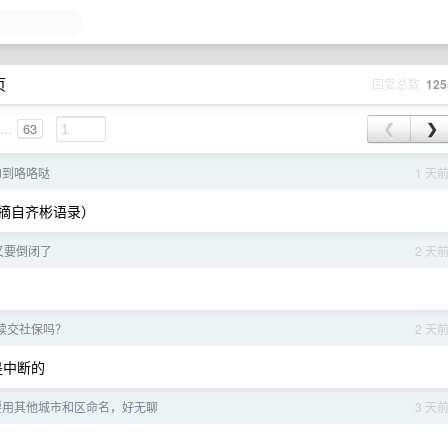
页
回复总数
125
...
63
❮
❯
约到咯咯哒
1 天
（摘自齐彬语录）
又要倒闭了
2 天
续交社保吗？
2 天
是中断的
要用其他城市和区命名，好无聊
3 天