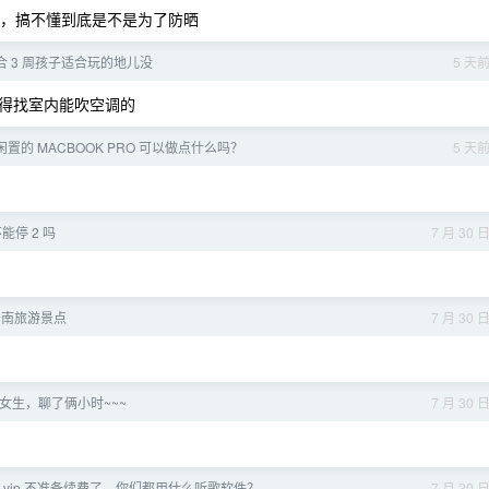
裤，搞不懂到底是不是为了防晒
 3 周孩子适合玩的地儿没
5 天
得找室内能吹空调的
闲置的 MACBOOK PRO 可以做点什么吗？
5 天
停 2 吗
7 月 30 
云南旅游景点
7 月 30 
女生，聊了俩小时~~~
7 月 30 
云 vip 不准备续费了，你们都用什么听歌软件？
7 月 30 