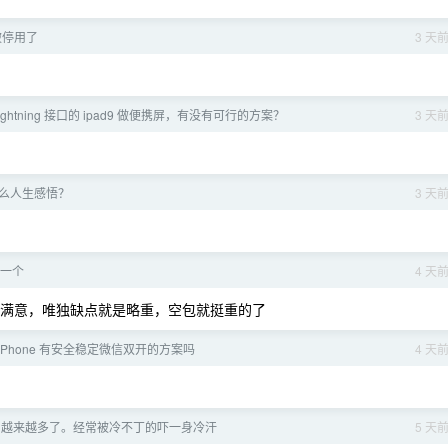
户被停用了
3 天
接 lightning 接口的 ipad9 做便携屏，有没有可行的方案？
3 天
什么人生感悟？
3 天
一个
4 天
设计很满意，唯独缺点就是略重，空包就挺重的了
iPhone 有安全稳定微信双开的方案吗
4 天
尼越来越多了。经常被冷不丁的吓一身冷汗
5 天