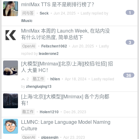
miniMax TTS 是不是刷排行榜了？
1
问与答
•
Seck
•
Jun 24, 2025
• Lastly replied by
iMusic
MiniMax 本周的 Launch Week, 在站内没
有什么讨论热度, 简单总结下
3
OpenAI
•
Felixchen1062
•
Jun 20, 2025
• Lastly
replied by
leaderone2
[大模型][Minimax][北京/上海][校招/社招] 招
人 大量 HC！
36
2
酷工作
•
h0len
•
Apr 18, 2024
• Lastly replied
by
zhengluqing13
[上海/北京][大模型][Minimax] 各个方向都
有！
酷工作
•
Holen1210
•
Dec 26, 2023
LLMNC: Large Language Model Naming
Culture
OpenAI
•
pipaseqin
•
Apr 23, 2023