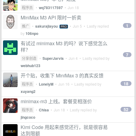
程序员
•
wq783117597
•
Jun 18
MiniMax M3 API 限时一折卖
1
推广
•
sakurajiayou
•
Jun 5
• Lastly replied
PRO
by
106npo
有试过 minimax M3 的吗？说下感觉怎么
样？
7
分享创造
•
SuperJarvis
•
Jun 4
• Lastly replied by
webhub123
开个贴，收集下 MiniMax 3 的真实反馈
18
程序员
•
LonelyM
•
Jun 16
• Lastly replied by
xuyang2
minimax-m3 上线。套餐变相涨价
52
程序员
•
Chisa
•
Jun 18
• Lastly replied by
jingcoco
Kimi Code 用起来感觉还行，就是很容易
达到限额