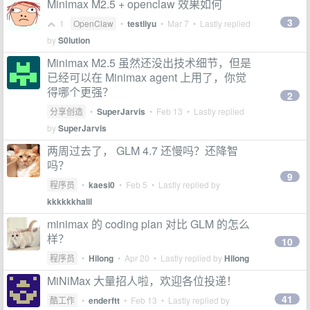
Minimax M2.5 + openclaw 效果如何
3
1
OpenClaw
•
testliyu
•
Mar 7
• Lastly replied
by
S0lution
Minimax M2.5 虽然还没出技术细节，但是
已经可以在 Minimax agent 上用了，你觉
得哪个更强？
2
分享创造
•
SuperJarvis
•
Feb 13
• Lastly replied
by
SuperJarvis
两周过去了， GLM 4.7 还慢吗？还降智
吗？
9
程序员
•
kaesi0
•
Feb 5
• Lastly replied by
kkkkkkhalil
minimax 的 coding plan 对比 GLM 的怎么
样？
10
程序员
•
Hilong
•
Apr 20
• Lastly replied by
Hilong
MiNiMax 大量招人啦，欢迎各位投递！
41
酷工作
•
enderftt
•
Feb 13
• Lastly replied by