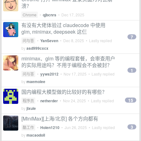
溃？
Chrome
•
qjbcnrs
•
Dec 17, 2025
有没有大佬体验过 claudecode 中使用
glm, minimax, deepseek 这仨
7
问与答
•
YanSeven
•
Dec 8, 2025
• Lastly replied
by
asd999cxcx
minimax、glm 等的编程套餐，会审查用户
的实际用途吗？不用于编程会不会被封？
1
问与答
•
yyws2012
•
Nov 17, 2025
• Lastly replied
by
maemolee
国内编程大模型做的比较好的有哪些？
15
程序员
•
netherder
•
Nov 24, 2025
• Lastly replied
by
jixule
[MiniMax][上海/北京] 各个方向都有
3
酷工作
•
Holen1210
•
Jun 26, 2025
• Lastly replied
by
macaodoll