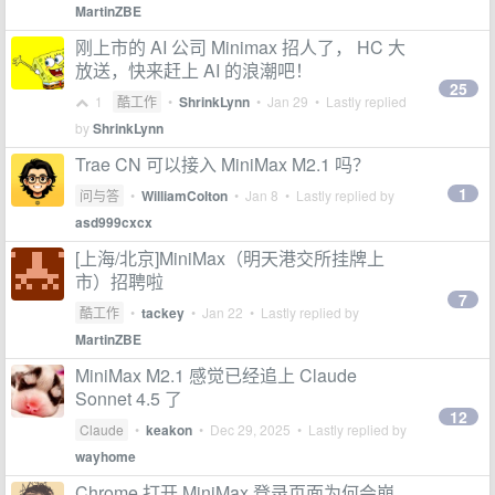
MartinZBE
刚上市的 AI 公司 Minimax 招人了， HC 大
放送，快来赶上 AI 的浪潮吧！
25
1
酷工作
•
ShrinkLynn
•
Jan 29
• Lastly replied
by
ShrinkLynn
Trae CN 可以接入 MiniMax M2.1 吗？
1
问与答
•
WilliamColton
•
Jan 8
• Lastly replied by
asd999cxcx
[上海/北京]MiniMax（明天港交所挂牌上
市）招聘啦
7
酷工作
•
tackey
•
Jan 22
• Lastly replied by
MartinZBE
MiniMax M2.1 感觉已经追上 Claude
Sonnet 4.5 了
12
Claude
•
keakon
•
Dec 29, 2025
• Lastly replied by
wayhome
Chrome 打开 MiniMax 登录页面为何会崩