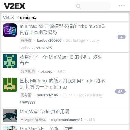
V2EX
minimax
›
minimax h3 开源模型支持在 mbp m5 32G
内存上本地部署吗
4
程序员
•
badboy200600
•
20h 8m ago
• Lastly
replied by
sentinelK
我整理了一个 MiniMax H3 的小站，欢迎
看看
分享创造
•
plutozc
•
Jul 31
国模 Minimax 的能力到底如何？ glm 抢不
到 打算买一下 minimax
48
问与答
•
squirrel7105
•
Jul 13
• Lastly replied by
amwyyyy
MiniMax Code 真难用啊
AI Agent 智能体
•
exploreunknown18
•
Jul 6
MiniMax M3，羊毛，速度