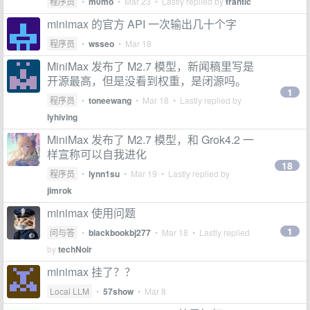
程序员
•
m0mo
•
Mar 23
• Lastly replied by
frantic
minimax 的官方 API 一次输出几十个字
程序员
•
wsseo
•
Mar 18
MiniMax 发布了 M2.7 模型，新闻稿里写是
开源最高，但是没看到权重，是闭源吗。
1
程序员
•
toneewang
•
Mar 18
• Lastly replied by
lyhiving
MiniMax 发布了 M2.7 模型，和 Grok4.2 一
样宣称可以自我进化
18
程序员
•
lynn1su
•
Mar 19
• Lastly replied by
jimrok
minimax 使用问题
1
问与答
•
blackbookbj277
•
Mar 18
• Lastly replied
by
techNoir
minimax 挂了？？
Local LLM
•
57show
•
Mar 8