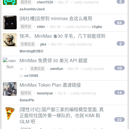
5
程序员
•
chenY520
•
Mar 27
• Lastly replied by
asAnotherJack
[纯吐槽]没想到 minimax 会这么难用
84
程序员
•
xitler
•
Mar 26
• Lastly replied by
v2gba
快冲， MiniMax 💲30 羊毛，几下就能领到
2
优惠信息
•
pks
•
Mar 20
• Lastly replied by
MorningBOBO
MiniMax 免费领 30 美元 API 额度
10
1
优惠信息
•
ownSun
•
Mar 25
• Lastly replied
by
cs10086
MiniMax Token Plan 邀请链接
14
程序员
•
tasselyue
•
Apr 6
• Lastly replied by
SatanPie
[理性讨论] 国产御三家的编程模型里面, 真
正能咬住国外第一梯队的，也就 KIMI 和
22
GLM 吧