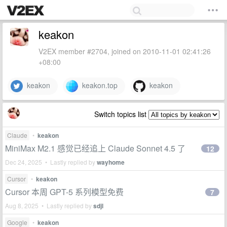
keakon
V2EX member #2704, joined on 2010-11-01 02:41:26
+08:00
keakon
keakon.top
keakon
Switch topics list
Claude
•
keakon
MiniMax M2.1 感觉已经追上 Claude Sonnet 4.5 了
12
Dec 24, 2025 • Lastly replied by
wayhome
Cursor
•
keakon
Cursor 本周 GPT-5 系列模型免费
7
Aug 8, 2025 • Lastly replied by
sdjl
Google
•
keakon