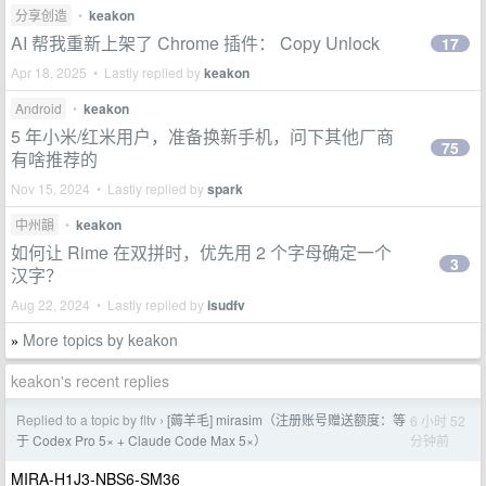
分享创造
•
keakon
AI 帮我重新上架了 Chrome 插件： Copy Unlock
17
Apr 18, 2025 • Lastly replied by
keakon
Android
•
keakon
5 年小米/红米用户，准备换新手机，问下其他厂商
75
有啥推荐的
Nov 15, 2024 • Lastly replied by
spark
中州韻
•
keakon
如何让 Rime 在双拼时，优先用 2 个字母确定一个
3
汉字？
Aug 22, 2024 • Lastly replied by
isudfv
More topics by keakon
»
keakon's recent replies
Replied to a topic by fltv
[薅羊毛] mirasim（注册账号赠送额度：等
6 小时 52
›
分钟前
于 Codex Pro 5× + Claude Code Max 5×）
MIRA-H1J3-NBS6-SM36