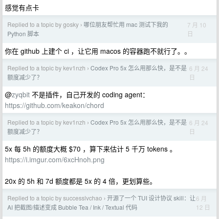
感觉有点卡
Replied to a topic by gosky
哪位朋友帮忙用 mac 测试下我的
7 月 10
›
日
Python 脚本
你在 github 上建个 ci ，让它用 macos 的容器跑不就行了。。
Replied to a topic by kev1nzh
Codex Pro 5x 怎么用那么快，是不是
6 月 24
›
日
额度减少了？
@
zyqbit
不是插件，自己开发的 coding agent：
https://github.com/keakon/chord
Replied to a topic by kev1nzh
Codex Pro 5x 怎么用那么快，是不是
6 月 24
›
日
额度减少了？
5x 每 5h 的额度大概 $70 ，算下来估计 5 千万 tokens 。
https://i.imgur.com/6xcHnoh.png
20x 的 5h 和 7d 额度都是 5x 的 4 倍，更划算些。
Replied to a topic by successlvchao
开源了一个 TUI 设计协议 skill：让
6 月
›
12 日
AI 把截图/描述变成 Bubble Tea / Ink / Textual 代码