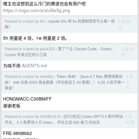
楼主也没想到这么冷门的赛道也会有用户吧
https://i.imgur.com/a/x0JNxXg.png
Replied to a topic by tho
claude 20x 和 5x 的限制感觉不止差一倍
5 月 29
›
日
啊？
5h 用量是 4 倍，1w 用量是 2 倍。
Replied to a topic by pp3x325
整了个让 Claude Code、Codex、
5 月 23
›
日
Cursor 共享记忆的小工具
为啥不用
AGENTS.md
Replied to a topic by bleedfly
Token 自由！ Opus 4.7 Max 推理强度自
5 月
›
11
由！ 498 兑换 2000 美金额度（评论就送＄ 20 额度）！ 0.25 人民币换一
日
美金！
HONGMACC-C30B86FF
谢谢老板
Replied to a topic by l534891619
[压力测试] Codex GPT-5.5 新中转站
5 月
›
10 日
开业，人人免费领 3 亿 token， 评论立送 300 美刀/月会员
FRE-98fd8bb2