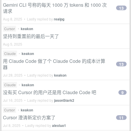
Gemini CLI 号称的每天 1000 万 tokens 和 1000 次
13
请求
Aug 8, 2025 • Lastly replied by
realpg
Cursor
•
keakon
坚持到重置前的最后一天了
Aug 5, 2025
Claude
•
keakon
用 Claude Code 做了个 Claude Code 的成本计算
13
器
Jul 28, 2025 • Lastly replied by
keakon
Claude
•
keakon
没有买 Cursor 的用户还是用 Claude Code 吧
9
Jul 16, 2025 • Lastly replied by
jasonStark2
Cursor
•
keakon
Cursor 澄清新定价方案了
11
Jul 8, 2025 • Lastly replied by
alexluo1