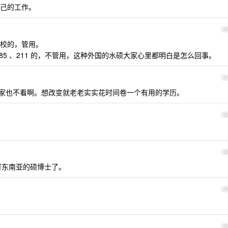
己的工作。
3
校的，管用。
85 、211 的，不管用，这种外国的水硕大家心里都明白是怎么回事。
3
家也不看啊。想改变就老老实实花时间卷一个有用的学历。
3
3
可东南亚的硕博士了。
3
3