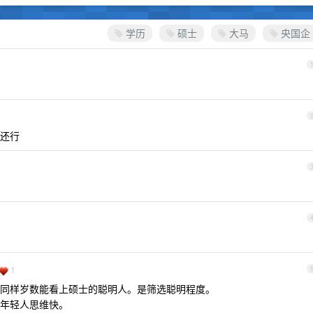
学历
硕士
大马
央国企
还行
1
同样岁数能看上硕士的聪明人。是筛选聪明程度。
年轻人思维快。