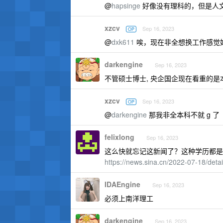
@
hapsinge
好像没有理科的，但是人文
xzcv
Sep 16, 2023
OP
@
dxk611
唉，现在非全想换工作感觉
darkengine
Sep 16, 2023
不管硕士博士, 央企国企现在看重的是
xzcv
Sep 16, 2023
OP
@
darkengine
那我非全本科不就 g 了
felixlong
Sep 16, 2023
这么快就忘记这新闻了？这种学历都是
https://news.sina.cn/2022-07-18/deta
IDAEngine
Sep 16, 2023
必须上南洋理工
darkengine
Sep 16, 2023