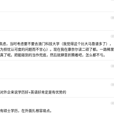
3
3
位而焦虑，当时考虑要不要去澳门科技大学（我觉得这个比大马靠谱多了），
为担忧认可度的问题而不甘心）。现在我在康奈尔读二硕了都。一路稀里
真了呢。把能碰到的当作兜底，然后就肆意折腾着吧，怎么都不亏。
3
3
对外企来说学历好+英语好肯定是有优势的
4
有硕士学历，在外面扎根容易点。