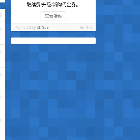
取续费/升级/新购代金券。
查看活动
Promoted by
id7368
PRO
1
2
3
4
5