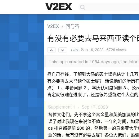
V2EX
问与答
›
有没有必要去马来西亚读个
xzcv
·
Sep 16, 2023
· 6726 views
This topic created in 1054 days ago, the inf
靠自己存钱，了解到大马的硕士读完估计十几万
有必要再去大马读个硕士呢？ 话说他们的学历
点： 1 、年龄问题 2 、学历认可度问题 3
肯定就很难在进来了，还是很希望能进个大点的央
Supplement 1 ·
Sep 17, 2023
各位大佬们，先不拿这个含金量和英美加澳的比
读了对比我现在来说值不值，一年的时间，如
qs 排名都是前 200 的，然后第一的马来亚大学
业的话，我有没有必要去呢？各位大佬们，跪