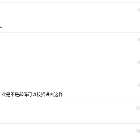
。
毕业是不是起码可以校招进去这样
1
1