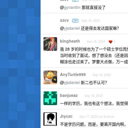
@
gynantim
那就直接没了
xzcv
Sep 16, 2023
OP
@
yjsdaniel
还是得去发达国家嘛？
bingheath
1
Sep 16, 2023
我 28 岁的时候也为了一个硕士学
当时收到了面试，想了想没去（还是因
糊涂也走过来了。梦要大点做，万一成
AnyTurtle999
Sep 16, 2023
@
yjsdaniel
新二也不认可？
banjueaz
Sep 16, 2023
一样的学历，我也有这个想法，我觉得
Jtyczc
Sep 17, 2023 via Android
不是学历问题，而是，要离开国内啊，