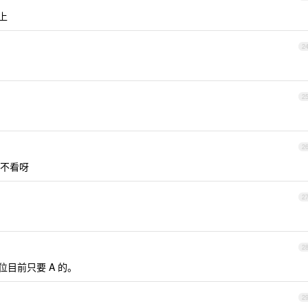
上
2
2
2
不看呀
2
2
位目前只要 A 的。
2