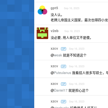
gpt5
Sep 16, 2023
没人认。
老牌儿帝国主义国家，最次也得四小龙
v2eb
Sep 16, 2023
没必要, 用人单位又不是傻。
xzcv
Sep 16, 2023
OP
@
weak
就是不知道这个
xzcv
Sep 16, 2023
OP
@
Puteulanus
我看招人很多写硕士，
xzcv
Sep 16, 2023
OP
@
Daniel17
就是担心这个
xzcv
Sep 16, 2023
OP
@
xiaohusky
好像很多人说不认