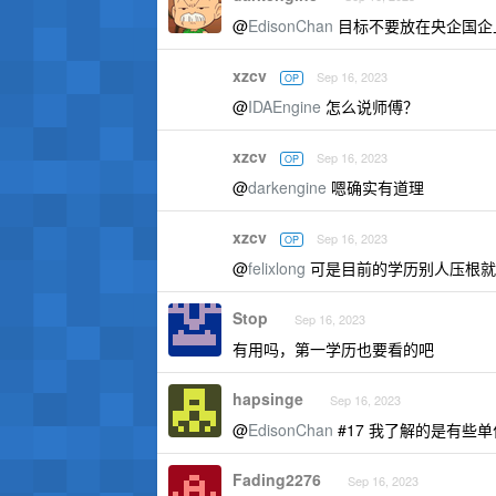
@
EdisonChan
目标不要放在央企国企
xzcv
Sep 16, 2023
OP
@
IDAEngine
怎么说师傅？
xzcv
Sep 16, 2023
OP
@
darkengine
嗯确实有道理
xzcv
Sep 16, 2023
OP
@
felixlong
可是目前的学历别人压根就
Stop
Sep 16, 2023
有用吗，第一学历也要看的吧
hapsinge
Sep 16, 2023
@
EdisonChan
#17 我了解的是有些单
Fading2276
Sep 16, 2023