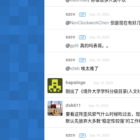
xzcv
Sep 16, 2023
OP
@
NonClockworkChen
但是现在有好
xzcv
Sep 16, 2023
OP
@
gpt5
真的吗表哥。。
xzcv
Sep 16, 2023
OP
@
v2eb
唉太难了
hapsinge
Sep 16, 2023
刚出了《境外大学学科分级目录(人文社
dxk611
Sep 16, 2023
要看这阵歪风邪气什么时候吹过去，现
默认先放弃大多数“稳定性较强”的工作
xzcv
Sep 16, 2023
OP