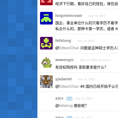
经济下行期，看好自己的钱包，保住自
forgottencoast
Sep 16, 2023
国企、事业单位什么的只看学历不看学
私企什么的，那种卡第一学历，或者 9
felixlong
Sep 16, 2023
@
EdisonChan
问题是这种硕士学历人
wweerrgtc
Sep 16, 2023 via iPhone
有目标院校吗 录取要求是什么？
yjsdaniel
Sep 16, 2023
@
EdisonChan
#8 国内已经开始不认
xzcv
Sep 16, 2023
OP
@
felixlong
哪些呢？
xzcv
Sep 16, 2023
OP