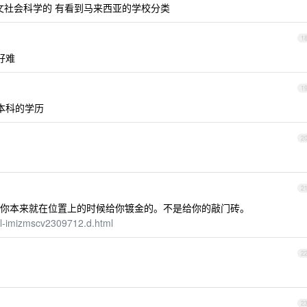
社会科学的 有看到马来西亚的学校分类
1
好难
1
本科的学历
2
2
你本来就在位置上的时候给你镀金的。不是给你的敲门砖。
il-imizmscv2309712.d.html
2
2