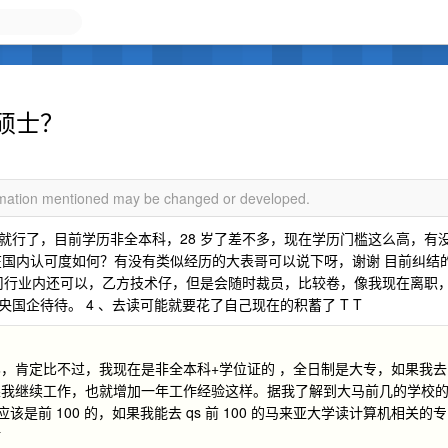
硕士？
ormation mentioned may be changed or developed.
就行了，目前学历非全本科，28 岁了差不多，现在学历门槛这么高，有
在国内认可度如何？有没有类似经历的大表哥可以说下呀，谢谢 目前纠结
 、公司行业内还可以，乙方技术仔，但是会随时裁员，比较卷，像我现在离职
国企待待。 4 、去读可能就要花了自己现在的积蓄了 T T
，肯定比不过，我现在是非全本科+学位证的 ，全日制是大专，如果我去
果我继续工作，也就增加一年工作经验这样。据我了解到大马前几的学校
应该是前 100 的，如果我能去 qs 前 100 的马来亚大学读计算机相关的专
谢