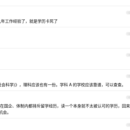
1
几年工作经验了，就是学历卡死了
1
1
1
会科学)》，理科应该也有一份。学科 A 的学校应该靠谱，可以查查。
1
在国企、体制内都排斥留学经历，读一个本身就不太被认可的学历，回来
机会。
1