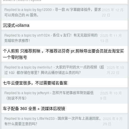
Replied to a topic by fqy12300
寻一款 AI 字幕翻译插件，要求
2025 年 12 月
›
22 日
可以用自己的 AI 服务。
沉浸式+ollama
Replied to a topic by xhf1024
各位 v 友们！有无无敌好用的
2025 年 11 月
›
13 日
剪辑软件求推荐！
个人剪剪 只推荐剪映 ，不推荐达芬奇 pr,剪映导出要会员就去淘宝买
一个零时账号
Replied to a topic by merlinliu1
大家的平时的大一点的视频（超
2025 年 10
›
月 22 日
过 1G）都存储在哪里？腾讯云桶存储这么贵的吗？
七牛云便宜很多，不过需要域名备案
Replied to a topic by jefferyH
怎样开车把事故率降到最低
2025 年 10 月
›
9 日
（别说不开车）
车子配备 360 全景 + 流媒体后视镜
Replied to a topic by LittleYe233
国庆第一次开车上高速回家，
2025 年 9 月
›
29 日
有什么需要注意的吗？