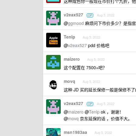
这种成色你一般现在市价打个九折，他
v2eax527
Aug 5, 2022
OP
@
ggmood
麻烦问下市价多少？是指官
Tenlp
Aug 5, 2022
@
v2eax527
pdd 价格吧
maizero
Aug 5, 2022
这个配置在 7500+吧？
movq
Aug 5, 2022
这种 JD 买的延长保修一般是保修不了
v2eax527
Aug 5, 2022
OP
@
maizero
@
Tenlp
ok ，谢谢！
@
movq
京东延保的话 ，价值不大。
msn1983aa
Aug 5, 2022