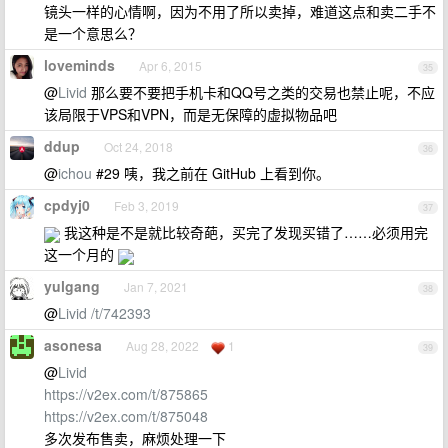
镜头一样的心情啊，因为不用了所以卖掉，难道这点和卖二手不
是一个意思么？
loveminds
Apr 6, 2015
35
@
Livid
那么要不要把手机卡和QQ号之类的交易也禁止呢，不应
该局限于VPS和VPN，而是无保障的虚拟物品吧
ddup
Oct 24, 2018
36
@
ichou
#29 咦，我之前在 GitHub 上看到你。
cpdyj0
Feb 3, 2019
37
我这种是不是就比较奇葩，买完了发现买错了……必须用完
这一个月的
yulgang
Jan 7, 2021
38
@
Livid
/t/742393
asonesa
Aug 28, 2022
1
39
@
Livid
https://v2ex.com/t/875865
https://v2ex.com/t/875048
多次发布售卖，麻烦处理一下