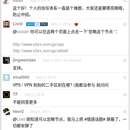
hzlzh
May 5, 2014
4
这个好！个人的信任体系一直是个难题，大家还是要擦亮眼睛，
防止中招。
Livid
May 5, 2014
1
MOD
OP
PRO
5
@
coolair
你可以在这两个页面上点击一下“忽略这个节点 ”：
http://www.v2ex.com/go/vps
http://www.v2ex.com/go/all4all
jingwentian
May 5, 2014 via Android
6
支持。
nicai000
May 5, 2014
7
VPS / VPN 和别的二手区别在哪? (我都没参与 就问问
TF
May 5, 2014
8
不能同意更多
twor2
May 5, 2014
9
@
Livid
刚知道可以忽略节点，我马上把 #情感话题# 屏蔽了，一
切都安静了