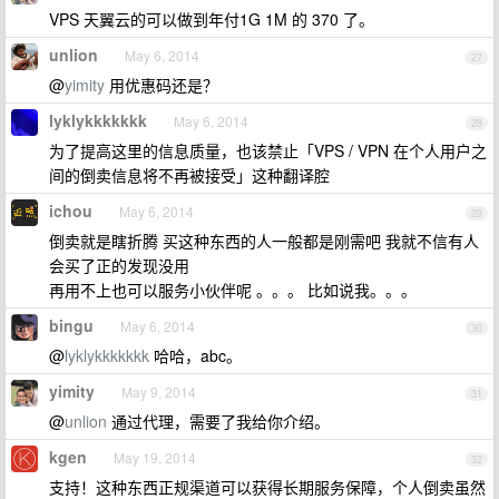
VPS 天翼云的可以做到年付1G 1M 的 370 了。
unlion
May 6, 2014
27
@
yimity
用优惠码还是？
lyklykkkkkkk
May 6, 2014
28
为了提高这里的信息质量，也该禁止「VPS / VPN 在个人用户之
间的倒卖信息将不再被接受」这种翻译腔
ichou
May 6, 2014
29
倒卖就是瞎折腾 买这种东西的人一般都是刚需吧 我就不信有人
会买了正的发现没用
再用不上也可以服务小伙伴呢 。。。 比如说我。。。
bingu
May 6, 2014
30
@
lyklykkkkkkk
哈哈，abc。
yimity
May 9, 2014
31
@
unlion
通过代理，需要了我给你介绍。
kgen
May 19, 2014
32
支持！这种东西正规渠道可以获得长期服务保障，个人倒卖虽然