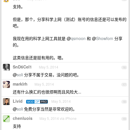
支持。
但是，那个，分享科学上网（测试）账号的信息还是可以发布的
吧。
我现在用的科学上网工具就是 @
qsmoon
和 @
Showfom
分享
的。
这类信息还是挺有用的。嗯。
SnD6CeI1
May 5, 2014
16
@
soli
分享不属于交易，没问题的吧。
marklrh
May 5, 2014
17
还有什么换汇的也很烦啊而且风险大...
Livid
May 5, 2014
MOD
OP
PRO
18
@
soli
免费分享当然是非常欢迎的。
chenluois
May 5, 2014 via iPhone
19
支持