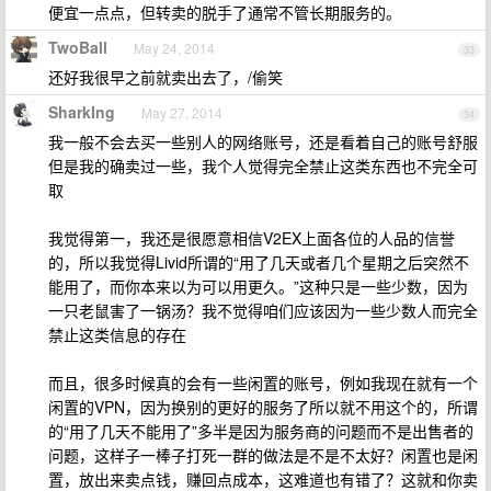
便宜一点点，但转卖的脱手了通常不管长期服务的。
TwoBall
May 24, 2014
33
还好我很早之前就卖出去了，/偷笑
SharkIng
May 27, 2014
34
我一般不会去买一些别人的网络账号，还是看着自己的账号舒服
但是我的确卖过一些，我个人觉得完全禁止这类东西也不完全可
取
我觉得第一，我还是很愿意相信V2EX上面各位的人品的信誉
的，所以我觉得Livid所谓的“用了几天或者几个星期之后突然不
能用了，而你本来以为可以用更久。”这种只是一些少数，因为
一只老鼠害了一锅汤？我不觉得咱们应该因为一些少数人而完全
禁止这类信息的存在
而且，很多时候真的会有一些闲置的账号，例如我现在就有一个
闲置的VPN，因为换别的更好的服务了所以就不用这个的，所谓
的“用了几天不能用了”多半是因为服务商的问题而不是出售者的
问题，这样子一棒子打死一群的做法是不是不太好？闲置也是闲
置，放出来卖点钱，赚回点成本，这难道也有错了？这就和你卖