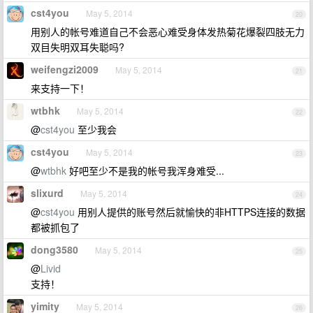
cst4you
May 5, 2014
20
用别人的帐号难道自己不会恶心难受身体发热菊花爆裂四肢无力
双目失明双耳失聪吗?
weifengzi2009
May 5, 2014
21
来支持一下！
wtbhk
May 5, 2014
22
@
cst4you
至少我会
cst4you
May 5, 2014
23
@
wtbhk
好吧至少不是我的帐号我浑身难受...
slixurd
May 5, 2014
24
@
cst4you
用别人提供的账号然后就愉快的非HTTPS连接的数据
都被抓包了
dong3580
May 5, 2014
25
@
Livid
支持！
yimity
May 5, 2014
26