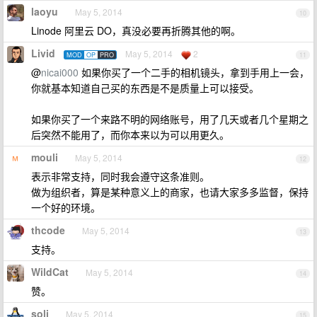
laoyu
May 5, 2014
10
Linode 阿里云 DO，真没必要再折腾其他的啊。
Livid
May 5, 2014
2
MOD
OP
PRO
11
@
nicai000
如果你买了一个二手的相机镜头，拿到手用上一会，
你就基本知道自己买的东西是不是质量上可以接受。
如果你买了一个来路不明的网络账号，用了几天或者几个星期之
后突然不能用了，而你本来以为可以用更久。
mouli
May 5, 2014
12
表示非常支持，同时我会遵守这条准则。
做为组织者，算是某种意义上的商家，也请大家多多监督，保持
一个好的环境。
thcode
May 5, 2014
13
支持。
WildCat
May 5, 2014
14
赞。
soli
May 5, 2014
15