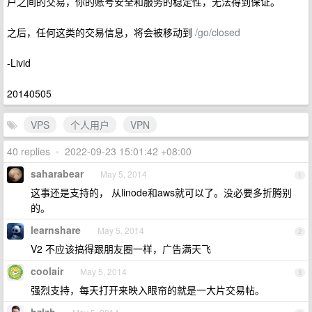
户之间的交易，你的账号安全和服务的稳定性，无法得到保证。
之后，任何这类的交易信息，将会被移动到
/go/closed
-Livid
20140505
VPS
个人用户
VPN
40 replies
•
2022-09-23 15:01:42 +08:00
saharabear
May 5, 2014
1
这事还是支持的， 从linode和aws就可以了。没必要多折腾别
的。
learnshare
May 5, 2014
2
V2 不应该搞得跟朋友圈一样，广告满天飞
coolair
May 5, 2014
3
强烈支持，每天打开来映入眼帘的就是一大片交易帖。