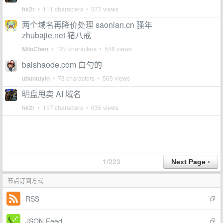
hk2r
• 111 characters • 377 views
两个域名再降价处理 saonian.cn 骚年
zhubajie.net 猪八戒
MiloChen
• 127 characters • 548 views
baishaode.com 白勺的
ubuntuyin
• 73 characters • 565 views
明盘甩卖 AI 域名
hk2r
• 157 characters • 635 views
1/223
节点订阅方式
RSS
JSON Feed