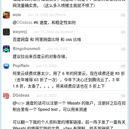
网流量确实贵。（这么多人喷楼主我就不喷了）
wzw
Jun 13, 2022 via iPhone
26
@
DGideas
#6 速度，和稳定性如何
wxyrrcj
Jun 13, 2022 via Android
27
百度网盘 和 阿里网盘比呀 和 oss 比啥
Bingchunmoli
Jun 13, 2022
28
建议拉出来百度云的对象存储，
PopRain
Jun 13, 2022
29
阿里云续费优惠太少，用了 6 年的阿里云，现在续费还是 85 折
（去年难得 63 折了一次），今年下决心迁到腾讯云了，3 年
1.8 折，太香了。。。。将来续费应该也在 5 折上下
DGideas
Jun 13, 2022
30
@
wzw
速度的话可以注册一个 Wasabi 的账户，注册好之后在控
制台里有一个 Speed test ，可以用来测速
可以翻一下我的个人资料里的博客链接，前一阵子发了一篇有关
Wasabi 的使用实践的文章，v2ex 有限制，就不发链接了