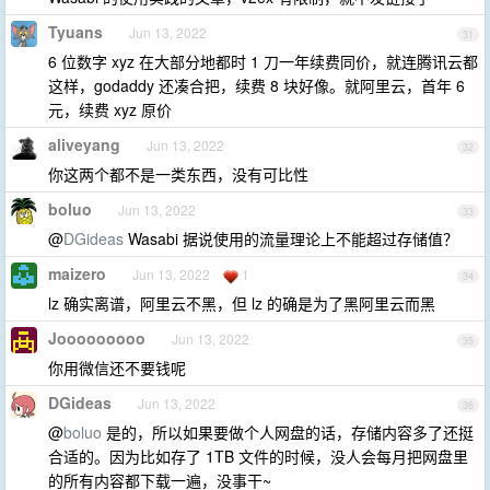
Tyuans
Jun 13, 2022
31
6 位数字 xyz 在大部分地都时 1 刀一年续费同价，就连腾讯云都
这样，godaddy 还凑合把，续费 8 块好像。就阿里云，首年 6
元，续费 xyz 原价
aliveyang
Jun 13, 2022
32
你这两个都不是一类东西，没有可比性
boluo
Jun 13, 2022
33
@
DGideas
Wasabi 据说使用的流量理论上不能超过存储值？
maizero
Jun 13, 2022
1
34
lz 确实离谱，阿里云不黑，但 lz 的确是为了黑阿里云而黑
Jooooooooo
Jun 13, 2022
35
你用微信还不要钱呢
DGideas
Jun 13, 2022
36
@
boluo
是的，所以如果要做个人网盘的话，存储内容多了还挺
合适的。因为比如存了 1TB 文件的时候，没人会每月把网盘里
的所有内容都下载一遍，没事干~