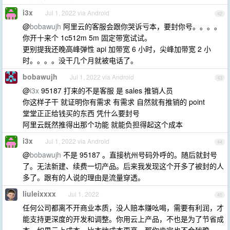
i3x
Jul 1, 2022 via Android
42
@
bobawujh
阿里云的客服会跟你哭诉亏本，要封你号。。。。
你开十来个 1c512m 5m 固定带宽试试。
更别提我还晚高峰弹性 api 加带宽 6 小时，尖峰加带宽 2 小
时。。。。没干几个月就被电话了。
bobawujh
Jul 1, 2022 via Android
43
@
i3x
95187 打来的不是客服 是 sales 推销人员
你这样子干 就证明你有需求 有需求 自然就有推销的 point
堂堂正正给钱买的东西 凭什么要封号
阿里云既然推得出那个功能 就能负担得起这个成本
i3x
Jul 1, 2022 via Android
44
@
bobawujh
不是 95187 。直接杭州号码外呼的。随后就封号
了。无法新建、续费一切产品。后来我发现这个开多了被封的人
多了。跟有的人说的理由是流量穿透。
liuleixxxx
Jul 1, 2022
45
任何公司都离不开商业本质，没人赔本赚吆喝，需要有利润，才
能支持更深度的开发和调整。你用云上产品，不也是为了节省成