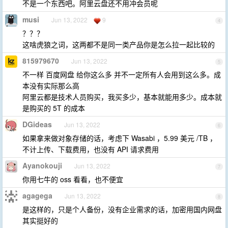
不是一个东西吧。阿里云盘还不用冲会员呢
musi
Jun 13, 2022
9
4
？？？
这啥虎狼之词，这两都不是同一类产品你是怎么拉一起比较的
815979670
Jun 13, 2022
5
不一样 百度网盘 给你这么多 并不一定所有人会用到这么多。成
本没有实际那么高
阿里云都是技术人员购买，我买多少，基本就能用多少。成本就
是购买的 5T 的成本
DGideas
Jun 13, 2022
6
如果拿来做对象存储的话，考虑下 Wasabi ，5.99 美元 /TB ，
不计上传、下载费用，也没有 API 请求费用
Ayanokouji
Jun 13, 2022
7
你用七牛的 oss 看看，也不便宜
agagega
Jun 13, 2022
8
是这样的，只是个人备份，没有企业需求的话，加密用国内网盘
其实挺好的