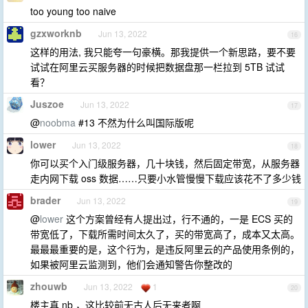
too young too naive
gzxworknb
Jun 13, 2022
16
这样的用法, 我只能夸一句豪横。那我提供一个新思路，要不要
试试在阿里云买服务器的时候把数据盘那一栏拉到 5TB 试试
看？
Juszoe
Jun 13, 2022
17
@
noobma
#13 不然为什么叫国际版呢
lower
Jun 13, 2022
18
你可以买个入门级服务器，几十块钱，然后固定带宽，从服务器
走内网下载 oss 数据……只要小水管慢慢下载应该花不了多少钱
brader
Jun 13, 2022
19
@
lower
这个方案曾经有人提出过，行不通的，一是 ECS 买的
带宽低了，下载所需时间太久了，买的带宽高了，成本又太高。
最最最重要的是，这个行为，是违反阿里云的产品使用条例的，
如果被阿里云监测到，他们会通知警告你整改的
zhouwb
Jun 13, 2022
1
20
楼主真 nb ，这比较前无古人后无来者啊