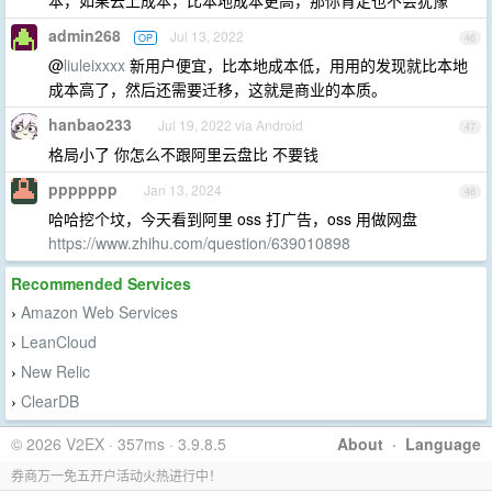
本，如果云上成本，比本地成本更高，那你肯定也不会犹豫
admin268
Jul 13, 2022
OP
46
@
liuleixxxx
新用户便宜，比本地成本低，用用的发现就比本地
成本高了，然后还需要迁移，这就是商业的本质。
hanbao233
Jul 19, 2022 via Android
47
格局小了 你怎么不跟阿里云盘比 不要钱
ppppppp
Jan 13, 2024
48
哈哈挖个坟，今天看到阿里 oss 打广告，oss 用做网盘
https://www.zhihu.com/question/639010898
Recommended Services
Amazon Web Services
›
LeanCloud
›
New Relic
›
ClearDB
›
© 2026 V2EX · 357ms · 3.9.8.5
About
·
Language
券商万一免五开户活动火热进行中！