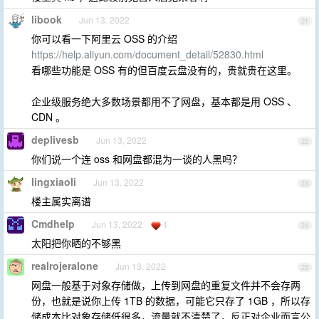
libook
Jun 13, 2022
21
你可以看一下阿里云 OSS 的介绍
https://help.aliyun.com/document_detail/52830.html
看哪些功能是 OSS 有的但百度云盘没有的，贵就贵在这里。
企业级服务绝大多数场景都用不了网盘，基本都是用 OSS 、
CDN 。
deplivesb
Jun 13, 2022
22
你们说一个连 oss 和网盘都混为一谈的人黑吗？
lingxiaoli
Jun 13, 2022
23
楼主属实离谱
Cmdhelp
Jun 13, 2022
1
24
太阳把你晒的不够黑
realrojeralone
Jun 13, 2022
25
网盘一般基于对象存储做，上传到网盘的重复文件并不会存两
份，也就是说你上传 1TB 的数据，可能它只存了 1GB ，所以存
储成本比对象存储低很多，流量就不清楚了，反正对企业而言公