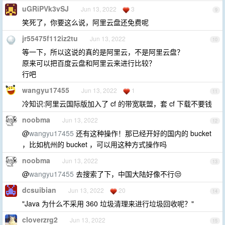
uGRiPVk3vSJ
Jun 13, 2022
3
9
笑死了，你要这么说，阿里云盘还免费呢
jr55475f112iz2tu
Jun 13, 2022
10
等一下，所以这说的真的是阿里云，不是阿里云盘？
原来可以把百度云盘和阿里云来进行比较？
行吧
wangyu17455
Jun 13, 2022
1
11
冷知识:阿里云国际版加入了 cf 的带宽联盟，套 cf 下载不要钱
noobma
Jun 13, 2022
12
@
wangyu17455
还有这种操作！那已经开好的国内的 bucket
，比如杭州的 bucket ，可以用这种方式操作吗
noobma
Jun 13, 2022
13
@
wangyu17455
去搜索了下，中国大陆好像不行😒
dcsuibian
Jun 13, 2022
20
14
"Java 为什么不采用 360 垃圾清理来进行垃圾回收呢？"
cloverzrg2
Jun 13, 2022
15