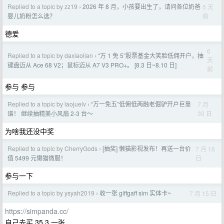
Replied to a topic by zz19
2026 年 8 月，小孩要出生了，请问各位奶爸
5 天
›
前
婴儿奶粉怎么选？
德爱
6
Replied to a topic by daxiaolian
“万 1 免 5”股票基金大笑脸低佣开户，抽
›
天
键盘迈从 Ace 68 V2；鼠标迈从 A7 V3 PRO+。 [8.3 日~8.10 日]
前
参与 参与
Replied to a topic by laojuelv
“万一免五”低佣低两融老倔驴开户巨靠
7 月
›
30 日
谱！ 继续抽精美小风扇 2-3 台～
为啥我还没中奖
Replied to a topic by CherryGods
[抽奖] 懒猫影视发布！再送一台价
7 月 16
›
日
值 5499 元懒猫微服！
参与一下
Replied to a topic by ysyah2019
收一张 giffgaff sim 实体卡~
7 月 15 日
›
https://simpanda.cc/
自己去买 35.3 一张