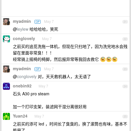
myadmin
May 7
OP
21
@
leylew
哈哈哈哈，笑死
conglovely
May 7
22
之前买的追觅洗拖一体机，但现在只扫地了，因为洗完地水会残
留在里面非常臭！！！
经常骑上摇椅的椅脚，然后报异常等我回去救它
myadmin
May 7
OP
23
@
conglovely
对，天天救机器人，太无语了
onebin92
May 7
24
石头 A30 pro steam
加一个打印支架，装滤网干湿分离很好用
Yuan24
May 7
25
之前买的添可 led ，时间长了臭臭的，换了滚筒也有味，基本不
能用了