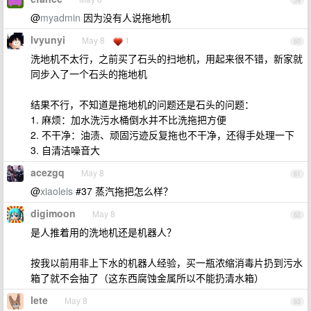
59
@
myadmin
因为没有人说拖地机
lvyunyi
May 8
1
60
洗地机不太行，之前买了石头的扫地机，用起来很不错，新家就
同步入了一个石头的拖地机
结果不行，不知道是拖地机的问题还是石头的问题：
1. 麻烦：加水洗污水桶倒水并不比洗拖把方便
2. 不干净：油渍、顽固污迹反复拖也不干净，还得手处理一下
3. 自清洁噪音大
acezgq
May 8
61
@
xiaoleis
#37 蒸汽拖把怎么样？
digimoon
May 8
62
是人推着用的洗地机还是机器人？
按我以前用非上下水的机器人经验，买一瓶浓缩消毒片扔到污水
箱了就不会抽了（这东西腐蚀金属所以不能扔清水箱）
lete
May 8
63