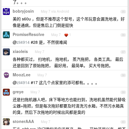
了。。。
bobryjosin
May 7 via Android
35
美的 s60u ，但是不推荐这个型号，这个吊玩意会漏洗地液，好
像是通病，但是售后上门倒是挺快
PromiseResolve
May 7
1
36
@
zii4914
#28 是，不然很难闻
xiaoleis
May 7
37
各种都买过， 扫地机， 拖地机， 蒸汽拖把， 各类工具。 最后
还是回到了原始拖把， 最好用， 最简单。 买大号拖把。
MoozLee
May 7
38
@
zii4914
#17 这几个点家里的添可都有。。。。
greye
May 7
39
还是扫拖机器人吧，床下等地方也能扫到，洗地机虽然能代替吸
尘器+拖把，但是每次拖好都要及时清洗污水箱，不然污水箱真
的臭，然后下次拖地的时候出风都是臭的
stonerAAA
May 7
40