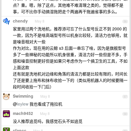
点？重。嗯，除了这点，其他难不难清理之类的，觉得都不是
事，可不比你手动搞湿拖把走个两遍再干拖遍省事的多么。
chendy
May 8
56
家里用过两个洗地机，推荐添可忘了什么型号反正不到 2000 的
一款，因为不是啥高端型号所以机身比较轻，清洁力也够用，就
是噪音相对大一些
作为对比，现在用的云鲸 s3 后面一串忘了啥，因为是旗舰型号
多了一些神秘的功能所以机身很重，清洁力好一些但是不多，手
感和噪音控制更好但是如果只考虑作为一个搞卫生的工具，不如
上面这款
还有就是洗地机对边缘和角落的清洁力都是比较有限的，时间长
了还是要上拖布和抹布收拾一下的（类似用机器人的时候要隔一
段时间收拾一下门后）
Swimming
May 8
57
@
leylew
我也看成了拖拉机
mach9452
May 8
58
没人推荐追觅吗，我感觉石头不如追觅
cfancc
May 8