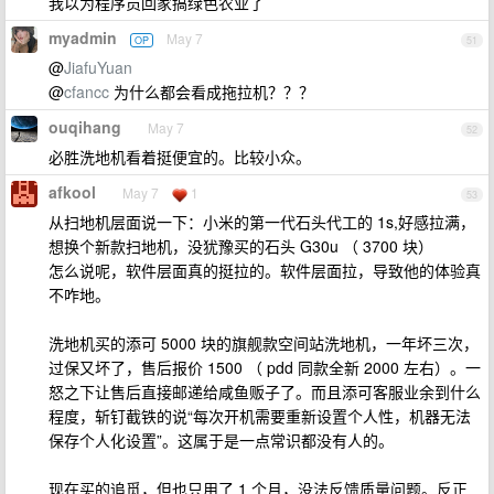
我以为程序员回家搞绿色农业了
myadmin
May 7
OP
51
@
JiafuYuan
@
cfancc
为什么都会看成拖拉机？？？
ouqihang
May 7
52
必胜洗地机看着挺便宜的。比较小众。
afkool
May 7
1
53
从扫地机层面说一下：小米的第一代石头代工的 1s,好感拉满，
想换个新款扫地机，没犹豫买的石头 G30u （ 3700 块）
怎么说呢，软件层面真的挺拉的。软件层面拉，导致他的体验真
不咋地。
洗地机买的添可 5000 块的旗舰款空间站洗地机，一年坏三次，
过保又坏了，售后报价 1500 （ pdd 同款全新 2000 左右）。一
怒之下让售后直接邮递给咸鱼贩子了。而且添可客服业余到什么
程度，斩钉截铁的说“每次开机需要重新设置个人性，机器无法
保存个人化设置”。这属于是一点常识都没有人的。
现在买的追觅，但也只用了 1 个月，没法反馈质量问题。反正