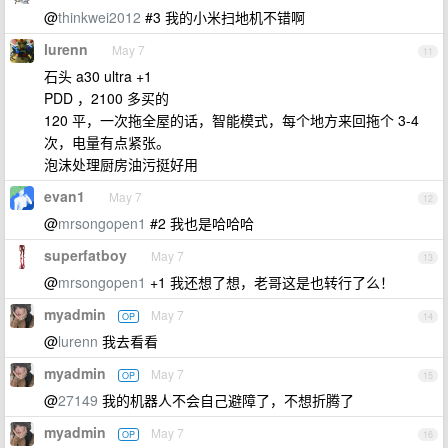
@
thinkwei2012
#3 我的小米扫地机不错啊
lurenn
May 7
11
石头 a30 ultra +1
PDD ，2100 多买的
120 平，一次拖全屋的话，智能模式，每个地方来回拖个 3-4
次，电量有点紧张。
泡沫处理厨房油污挺好用
evan1
May 7
12
@
mrsongopen1
#2 我也是哈哈哈
superfatboy
May 7
13
@
mrsongopen1
+1 我还想了想，老哥这是也转行了么！
myadmin
May 7
OP
14
@
lurenn
我去看看
myadmin
May 7
OP
15
@
27149
我的机器人不会自己避障了，不想折腾了
myadmin
May 7
OP
16