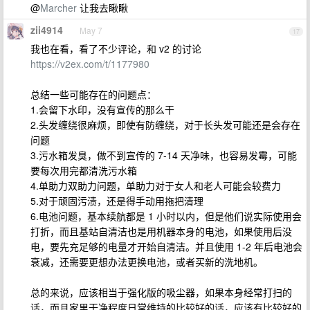
@
Marcher
让我去瞅瞅
zii4914
May 7
17
我也在看，看了不少评论，和 v2 的讨论
https://v2ex.com/t/1177980
总结一些可能存在的问题点：
1.会留下水印，没有宣传的那么干
2.头发缠绕很麻烦，即使有防缠绕，对于长头发可能还是会存在
问题
3.污水箱发臭，做不到宣传的 7-14 天净味，也容易发霉，可能
要每次用完都清洗污水箱
4.单助力双助力问题，单助力对于女人和老人可能会较费力
5.对于顽固污渍，还是得手动用拖把清理
6.电池问题，基本续航都是 1 小时以内，但是他们说实际使用会
打折，而且基站自清洁也是用机器本身的电池，如果使用后没
电，要先充足够的电量才开始自清洁。并且使用 1-2 年后电池会
衰减，还需要更想办法更换电池，或者买新的洗地机。
总的来说，应该相当于强化版的吸尘器，如果本身经常打扫的
话，而且家里干净程度日常维持的比较好的话，应该有比较好的