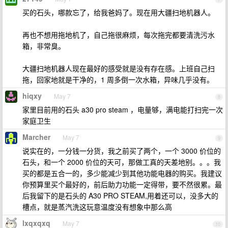
买的石头，哪款忘了，给我爸妈了。现在用大疆扫地机器人。
再也不想用拖地机了，自己拖很麻烦，每次拖完都要清洗污水
箱，非常臭。
大疆扫地机器人现在最好的感受就是没有存在感。上班自己扫
拖，回家地就是干净的，1 周多倒一次水箱，异味几乎没有。
hiqxy
May 7
8
家里目前用的石头 a30 pro steam ，电量够，满电能打扫完一次
家庭卫生
Marcher
May 7
9
说实在的，一分钱一分货，我之前买了两个，一个 3000 价位的
石头，和一个 2000 价位的天可，那做工真的天差地别。。。我
买的都是五合一的，多少能减少到其他功能电器的购买。我建议
你预算里买个最好的，前后助力功能一定得带，要不然很累。最
后我留下的是石头的 A30 PRO STEAM,用着还可以，没多大的
槽点，就是蒸汽洗这玩意温度没有想象中那么高
lxqxqxq
May 7
10