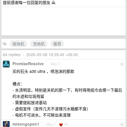
提前感谢每一位回复的朋友 🙇
拖地机
洗地机
推荐
64 replies
•
2026-05-08 18:39:49 +08:00
PromiseResolve
May 7
1
买的石头 a30 ultra ，喷泡沫的那款
槽点：
- 水渍明显，特别是关机的那一下，有时得用纸巾去擦一下最后
的水迹和垃圾残留
- 需要提起放进基站
- 虚假宣传（宣传几天不清理污水箱都不臭）
- 电机不可进水，不可掰出来清理
mrsongopen1
May 7
16
2