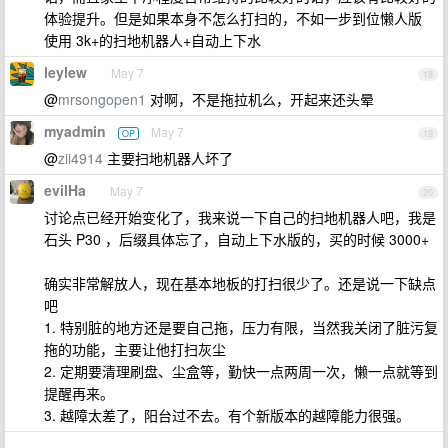
体验提升。但是如果本身不怎么打扫的，不如一步到位懒人版
使用 3k+的扫地机器人+自动上下水
leylew
May 7
18
@
mrsongopen1
对啊，不是拖拉机么，开起来还头晕
myadmin
May 7
OP
19
@
zii4914
主要扫地机器人坏了
evilHa
May 7
20
讨论点已经开始变化了，我来说一下自己的扫地机器人吧，我是
石头 P30 ，后缀具体忘了，自动上下水版的，买的时候 3000+
确实非常解放人，现在基本地板的打扫很少了。还是说一下缺点
吧
1. 特别脏的地方还是要自己拖，压力有限，当然我关闭了脏污复
拖的功能，主要让他打扫灰尘
2. 定期要清理刷盘、尘盒等，勤快一点两周一次，懒一点就等到
提醒再来。
3. 越障太差了，阳台过不去。有个新版本的越障能力很强。