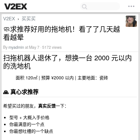
V2EX
买买买
›
🧼求推荐好用的拖地机！看了了几天越
看越晕
By
myadmin
at May 7 · 5172 views
扫拖机器人退休了，想换一台 2000 元以内
的洗地机
面积 120㎡ | 预算 ¥2000 以内 | 主要地面：瓷砖
🙏 真心求推荐
希望买过的朋友，
真实反馈
一下：
型号 + 大概入手价格
你最满意的一个点
你最想吐槽的一个缺点