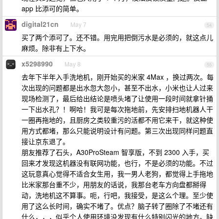
app 比添可的简单。
digital21cn
May 7
54
买了两个添可了。还不错。用完用把倒污水是必须的，就这点儿
麻烦。除非有上下水。
x5298990
May 8
55
去年下半年入手洗地机，刚开始买的米家 4Max ，换过两次。每
次出现的问题都是出水忽大忽小，甚至不出水，小米也让人过来
现场检测了，最后给出结论是喷头堵了让使用一段时间就拿针捅
一下出水孔？！啊哈！我可是每次拖地前，先安排扫地机器人干
一圈再拖地的，且厨房之类较重污的活都不用它来干，就这种使
用方式都堵，那么只能说明设计有问题。第三次出现同样问题直
接让京东退了。
朋友推荐了石头，A30ProSteam 智享版，不到 2300 入手，买
回来才发现这机器没有联网功能，也行，不是必须的功能。不过
这玩意真心觉得不适合女生用，我一男人老狗，都觉得上手拖地
比米家那台重不少，用朋友的话说，我那台老车方向盘都掰得
动，洗地机这不算事。呃，行吧，我接受，是这么个理。至少使
用了这么长时间，确实不堵了。优点？脑子转了圈除了不堵还有
什么，，，似乎个人使用环境没发现有什么特别闪光的地方。缺