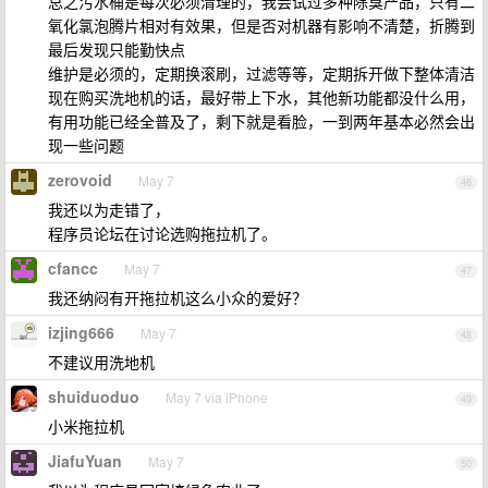
总之污水桶是每次必须清理的，我尝试过多种除臭产品，只有二
氧化氯泡腾片相对有效果，但是否对机器有影响不清楚，折腾到
最后发现只能勤快点
维护是必须的，定期换滚刷，过滤等等，定期拆开做下整体清洁
现在购买洗地机的话，最好带上下水，其他新功能都没什么用，
有用功能已经全普及了，剩下就是看脸，一到两年基本必然会出
现一些问题
zerovoid
May 7
46
我还以为走错了，
程序员论坛在讨论选购拖拉机了。
cfancc
May 7
47
我还纳闷有开拖拉机这么小众的爱好？
izjing666
May 7
48
不建议用洗地机
shuiduoduo
May 7 via iPhone
49
小米拖拉机
JiafuYuan
May 7
50