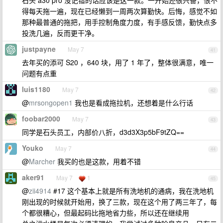
石头 a30 pro 没记错的话应该是这一款。一开始还很兴奋，恨不
得每天拖一遍，现在已经懒到一周两次算勤快。后悔，感觉不如
那种最普通的拖把，用手控制角度力度，有手感反馈，勤快点多
投洗几遍，反而更干净。
justpayne
May 7
41
去年买的添可 S20 ，640 块，用了 1 年了，整体很满意，唯一
问题有点重
luis1180
May 7
42
@
mrsongopen1
我也是看成拖拉机，还想着是什么行话
foobar2000
May 7
43
同学是石头员工，内部价八折，d3d3X3p5bF9tZQ==
Youko
May 7
44
@
Marcher
我买的也是这款，用着不错
aker91
May 7
1
45
@
zii4914
#17 这个基本上就是所有洗地机的通病，我在洗地机
刚出现的时候就开始用，换了三款，现在这个用了两三年了，每
个都很糟心，但最起码比拖地省力些，所以还在继续用