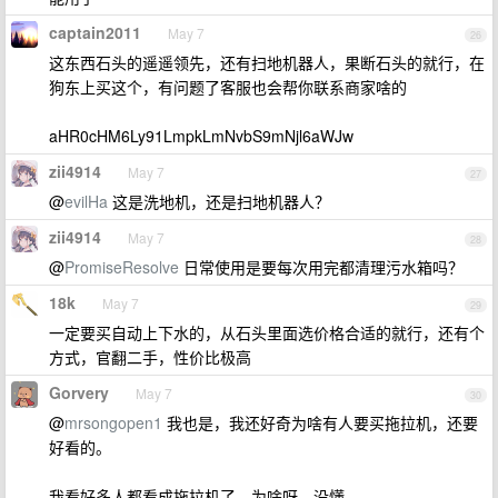
captain2011
May 7
26
这东西石头的遥遥领先，还有扫地机器人，果断石头的就行，在
狗东上买这个，有问题了客服也会帮你联系商家啥的
aHR0cHM6Ly91LmpkLmNvbS9mNjl6aWJw
zii4914
May 7
27
@
evilHa
这是洗地机，还是扫地机器人？
zii4914
May 7
28
@
PromiseResolve
日常使用是要每次用完都清理污水箱吗？
18k
May 7
29
一定要买自动上下水的，从石头里面选价格合适的就行，还有个
方式，官翻二手，性价比极高
Gorvery
May 7
30
@
mrsongopen1
我也是，我还好奇为啥有人要买拖拉机，还要
好看的。
我看好多人都看成拖拉机了，为啥呀，没懂