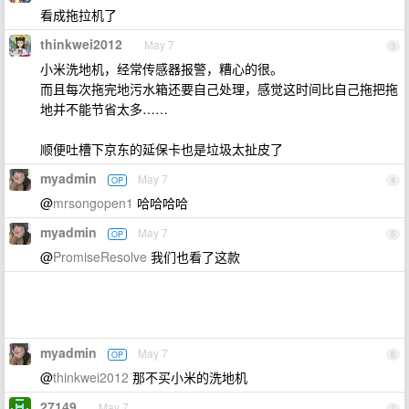
看成拖拉机了
thinkwei2012
May 7
3
小米洗地机，经常传感器报警，糟心的很。
而且每次拖完地污水箱还要自己处理，感觉这时间比自己拖把拖
地并不能节省太多……
顺便吐槽下京东的延保卡也是垃圾太扯皮了
myadmin
May 7
OP
4
@
mrsongopen1
哈哈哈哈
myadmin
May 7
OP
5
@
PromiseResolve
我们也看了这款
myadmin
May 7
OP
6
@
thinkwei2012
那不买小米的洗地机
27149
May 7
7