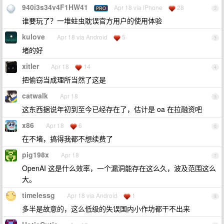
940i3s34v4F1HW41
Apr 18 via iPhone
28
PRO
2
谁要玩了？一堆蛀虫耽误官方用户的使用体验
kulove
Apr 18 via Android
5
3
堵的好
xitler
Apr 18
14
4
把偷窃当成理所当然了这是
catwalk
Apr 18
5
这东西据说年初到至今已经存在了，估计是 oa 在拉融资吧
x86
Apr 18
6
6
在不堵，搞得我都不想续费了
pig198x
Apr 18
7
OpenAI 这是什么效率，一个漏洞能存在这么久，波及范围这么
大。
timelessg
Apr 18 via Android
1
8
多半是故意的，这么低级的失误国内小作坊都干不出来