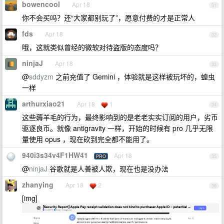
bowencool
Apr 18
31
你不会买吗？还“大家都别玩了”，愿意付费的才是正常人
fds
Apr 18
32
哦，这就类似曾经的微软对待盗版的态度吗？
ninjaJ
Apr 18
33
@
sddyzm
之前充值了 Gemini ，体验就是这样被玩坏的，蝗虫
一样
arthurxiao21
Apr 18
1
34
这些薅羊毛的行为，最终影响到的是老老实实订阅的用户，劣币
驱逐良币。就像 antigravity 一样，开始的时候有 pro 几乎无限
量使用 opus ，现在砍到完全都不能用了。
940i3s34v4F1HW41
Apr 18
PRO
35
@
ninjaJ
谷歌就是人善被人欺，现在也是没办法
zhanying
Apr 18
2
36
[img]