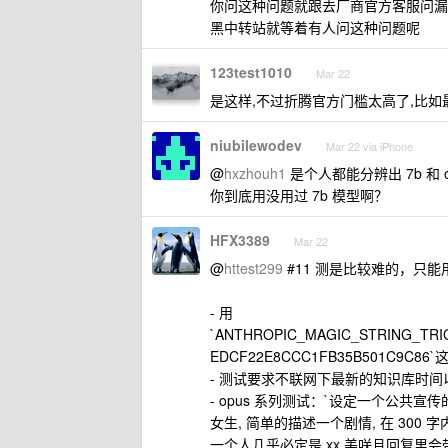
你问这种问题就跟去厂商官方客服问漏
黑中转站就等着有人问这种问题呢
123test1010
Mar 22
是这样,不过折腾官方门槛太高了,比如
niubilewodev
Mar 22 via iPhone
@
hxzhouh1
是个人都能分辨出 7b 和 
你到底用没用过 7b 模型啊？
HFX3389
Mar 22
@
httest299
#11 测是比较难的，只
- 用
`ANTHROPIC_MAGIC_STRING_TRI
EDCF22E8CCC1FB35B501C9
- 测试要求不联网下最新的知识库时间
- opus 系列测试：`设定一个公共宣
女生, 简单的描述一个剧情, 在 300 
一个人几乎必定是 xx 美咲且回复里会带