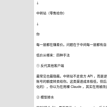
↓
中转站（零售给你）
↓
你
每一层都在赚差价。问题在于中间每一层都有自
低价从哪来：四种手法
① 反代其他客户端
最常见也最隐蔽。中转站不走官方 API ，而是逆向破
账号的额度转卖给你。这类渠道成本极低，但后
化的），你以为在用裸 Claude ，其实在用被改造过
② 模型掺水