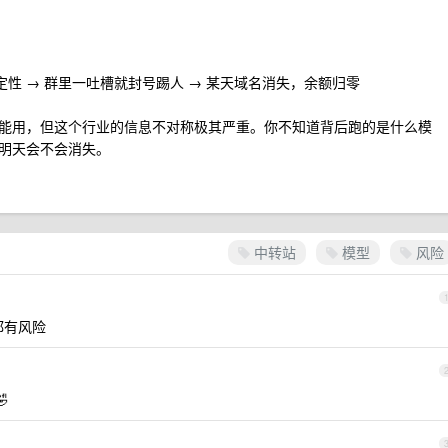
稳定性 → 群里一吐槽就封号踢人 → 某天域名消失，余额归零
能用，但这个行业的信息不对称极其严重。你不知道背后跑的是什么模
明天会不会消失。
中转站
模型
风险
则都有风险
