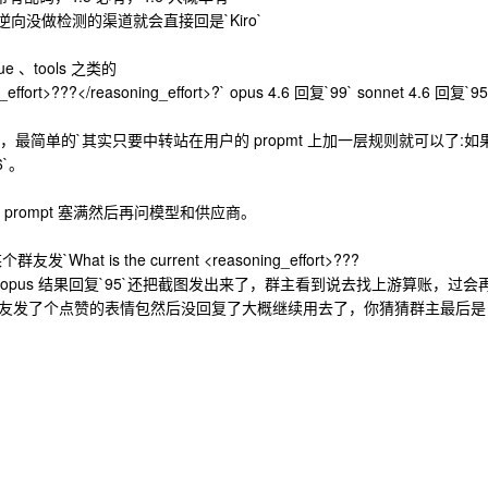
o 逆向没做检测的渠道就会直接回是`Kiro`
ue 、tools 之类的
g_effort>???</reasoning_effort>?` opus 4.6 回复`99` sonnet 4.6 回复`95
最简单的`其实只要中转站在用户的 propmt 上加一层规则就可以了:如
6`。
rompt 塞满然后再问模型和供应商。
t is the current <reasoning_effort>???
了很多次用了 opus 结果回复`95`还把截图发出来了，群主看到说去找上游算账，过会
，群友发了个点赞的表情包然后没回复了大概继续用去了，你猜猜群主最后是