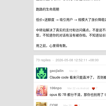
跑路的生命周期
低价+送额度 → 吸引用户 → 规模大了涨价降
中转站解决了真实的支付和访问痛点，不是说不
型，不知道你的对话有没有被存档，不知道站长
用之前，心里得有数。
73 replies
•
2026-05-08 12:52:11 +08:00
gaojialin
Mar 22
Claude code 看来只能直冲了， 否
106npo
7
Mar 22 via Android
opus 和 7B 都分不清，那你也别用了 
COW
1
Mar 22