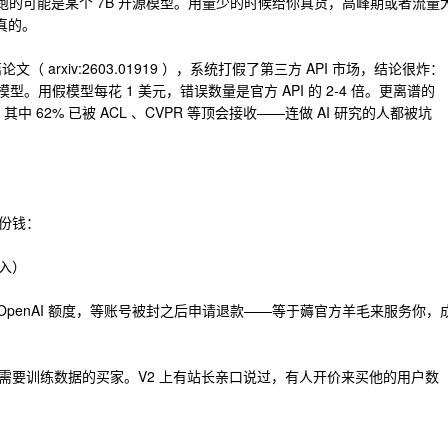
4 ，后台跑的可能是某个 7B 开源模型。用量少的时候给你真货，高峰期或者流量
真的。
（ arxiv:2603.01919 ），系统打假了第三方 API 市场，结论很炸：
模型。用假模型每花 1 美元，错误数量是官方 API 的 2-4 倍。更离谱的
其中 62% 已被 ACL 、CVPR 等顶会接收——连做 AI 研究的人都被坑
份钱：
入）
ic/OpenAI 额度，等账号被封之后申请退款——等于薅官方羊毛来服务你，
需要训练数据的买家。V2 上有站长亲口说过，有人开价来买他的用户数