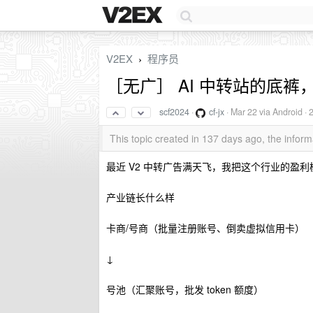
V2EX
程序员
›
［无广］ AI 中转站的底裤
scf2024
·
cf-jx
·
Mar 22
via Android ·
This topic created in 137 days ago, the info
最近 V2 中转广告满天飞，我把这个行业的盈
产业链长什么样
卡商/号商（批量注册账号、倒卖虚拟信用卡）
↓
号池（汇聚账号，批发 token 额度）