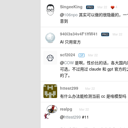
SingeeKing
4
Mar 22
PRO
@
106npo
其实可以做的很隐蔽的，一个 a
意到
940i3s34v4F1HW41
Mar 22
PRO
AI 只用官方
scf2024
Mar 22
OP
@
COW
是啊，性价比的话，各大国内厂商
可选，不过用过 claude 和 gp
的了。
httest299
Mar 22
有什么办法能检测当前 cc 是啥模型吗
realpg
Mar 22
@
httest299
#11