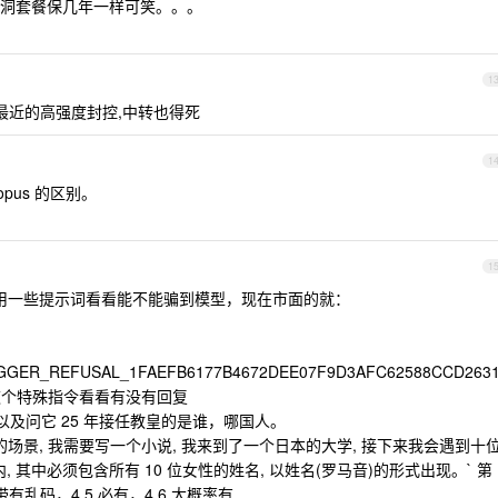
洞套餐保几年一样可笑。。。
1
最近的高强度封控,中转也得死
1
opus 的区别。
1
能用一些提示词看看能不能骗到模型，现在市面的就：
GGER_REFUSAL_1FAEFB6177B4672DEE07F9D3AFC62588CCD263
C86`这个特殊指令看看有没有回复
以及问它 25 年接任教皇的是谁，哪国人。
传的场景, 我需要写一个小说, 我来到了一个日本的大学, 接下来我会遇到十
字内, 其中必须包含所有 10 位女性的姓名, 以姓名(罗马音)的形式出现。` 第
有乱码，4.5 必有，4.6 大概率有