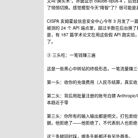
又叫"换头术"。界面显示 claude-opus-
了悄悄切换。感觉模型今天"降智"了？很可能是
CISPA 亥姆霍兹信息安全中心今年 3 月发了一篇论文
被测的 24 个 API 端点里，超过半数在后台换了
是，有 187 篇学术论文在用这些假 API 跑实验，
了。
③ 三头吃：一笔钱赚三遍
这是一些黑心中转站的终极形态，一笔流量赚三
第一头：收你的充值费用（人民币结算，真实收
第二头：背后用批量注册的账号白嫖 Anthrop
本趋近于零
第三头：你所有的输入输出都是明文，打包卖给
据，他拒绝了——他拒绝了，不代表别人也拒绝
这三条腿同时踩，哪条先断都还有另外两条。