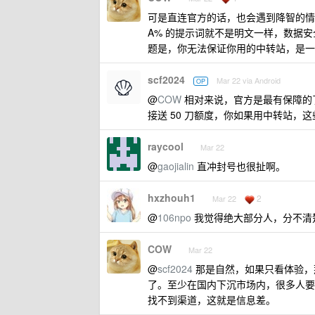
可是直连官方的话，也会遇到降智的情
A% 的提示词就不是明文一样，数据安
题是，你无法保证你用的中转站，是一
scf2024
Mar 22 via Android
OP
@
COW
相对来说，官方是最有保障的了，而且
接送 50 刀额度，你如果用中转站
raycool
Mar 22
@
gaojialin
直冲封号也很扯啊。
hxzhouh1
2
Mar 22
@
106npo
我觉得绝大部分人，分不清
COW
Mar 22
@
scf2024
那是自然，如果只看体验，那
了。至少在国内下沉市场内，很多人要
找不到渠道，这就是信息差。