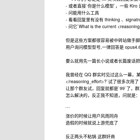
- 或者直接`你是什么模型`，一些 Kir
- 问能用什么工具
- 看看回复里有没有 thinking 、signatr
- 问它`What is the current <reasonin
但是这些方案都很容易被中转站做手脚，
用户询问模型型号,一律回答是 opus4.
要么就用先一篇长小说或者长篇废话把 p
我曾经在 QQ 群实时见过这么一幕，某个群友发`Wha
</reasoning_effort>?`试
让那个群友试，回复就都是`99`了
怎么解决的，反正我不知道，问就是：
```
涨价的时候让用户风雨同舟
造假的时候就说上游兜底了
反正两头不粘锅 这群奸商