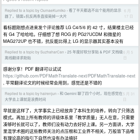
Replied to a topic by OumaeKumiko
看了半天都选不出个能用的显示
6 月
›
17 日
器了，镜面+抗反两条直接毙掉一大片
看标题刚想点进来发个评论推荐 LG C4/5/6 的 42 寸，结果楼主已经
有 G4 了哈哈哈。仔细想了想 ROG 的 PG27UCDM 和微星的
MAG272UP 也不错，抗反能比得上 LG 的显示器其实基本没有
Replied to a topic by SuzhaharCan
25 年度好软分享贴 & PDF 文档级
6 月 5
›
日
离线翻译求助贴
感谢分享！PDF 翻译可以试试
https://github.com/PDFMathTranslate-next/PDFMathTranslate-next
, 平常翻译论文的时候经常会用到，感觉还是不错的
Replied to a topic by hairenjun
和 Gemini 聊了四个小时，现在感觉在
5 月 31
›
日
大学去上课就是浪费时间
早就是这样了，大学事实上已经放弃了本科生的培养，转向了只筛选
模式。再加上所有教师的评级体系里「教学质量」无人在意，只需要
凑够时长就可以了，教师们没有动力去好好上课。另一方面讲，大学
里混学术圈的这些教师关注的点压根和工业界不相关，万般皆下品唯
有理论高的指引下自然也没有办法搞好