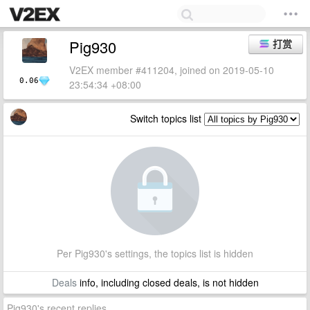
Pig930
打赏
V2EX member #411204, joined on 2019-05-10
0.06
23:54:34 +08:00
Switch topics list
Per Pig930's settings, the topics list is hidden
Deals
info, including closed deals, is not hidden
Pig930's recent replies