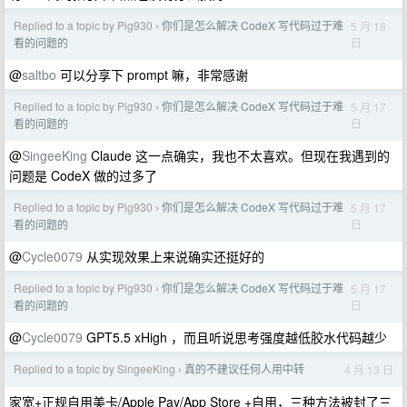
Replied to a topic by Pig930
你们是怎么解决 CodeX 写代码过于难
5 月 18
›
日
看的问题的
@
saltbo
可以分享下 prompt 嘛，非常感谢
Replied to a topic by Pig930
你们是怎么解决 CodeX 写代码过于难
5 月 17
›
日
看的问题的
@
SingeeKing
Claude 这一点确实，我也不太喜欢。但现在我遇到的
问题是 CodeX 做的过多了
Replied to a topic by Pig930
你们是怎么解决 CodeX 写代码过于难
5 月 17
›
日
看的问题的
@
Cycle0079
从实现效果上来说确实还挺好的
Replied to a topic by Pig930
你们是怎么解决 CodeX 写代码过于难
5 月 17
›
日
看的问题的
@
Cycle0079
GPT5.5 xHigh ，而且听说思考强度越低胶水代码越少
Replied to a topic by SingeeKing
真的不建议任何人用中转
4 月 13 日
›
家宽+正规自用美卡/Apple Pay/App Store +自用，三种方法被封了三