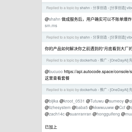
Replied to a topic by
shahn
分享创造
[分享创造] vi
›
›
@
shahn
做成服务后，用户确实可以不账单爆炸
sm.ms
Replied to a topic by
shahn
分享创造
[分享创造] vi
›
›
你的产品如何解决你之前遇到的“月底看到大厂的 
Replied to a topic by
dockerhub
推广
[OneDayA
›
›
@
bucuoo
https://api.autocode.space/console/s
这里查看套餐
Replied to a topic by
dockerhub
推广
[OneDayA
›
›
@
bijika
@
kroot_0531
@
Tutuwu
@
sumeoy
@
q
@
lizhesystem
@
baba5
@
kkwwuuww
@
Ccf
@
@
zach14c
@
suanranran
@
hongguifeng
@
mu
已加上