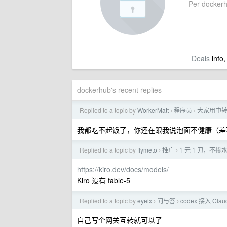
Per dockerhu
Deals
info,
dockerhub's recent replies
Replied to a topic by
WorkerMatt
程序员
大家用中转
›
›
我都吃不起饭了，你还在跟我说泡面不健康（差
Replied to a topic by
flymeto
推广
1 元 1 刀，不掺
›
›
https://kiro.dev/docs/models/
Kiro 没有 fable-5
Replied to a topic by
eyeix
问与答
codex 接入 Cla
›
›
自己写个网关互转就可以了