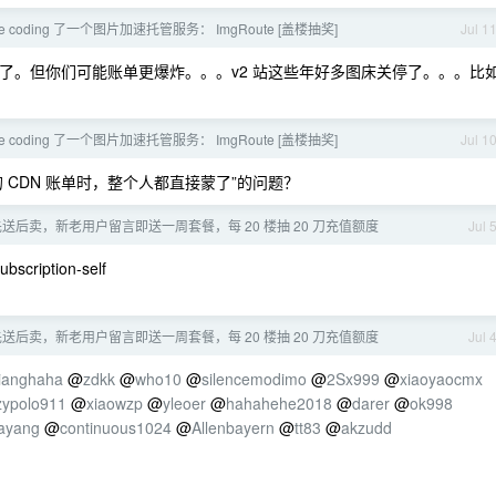
be coding 了一个图片加速托管服务： ImgRoute [盖楼抽奖]
Jul 1
了。但你们可能账单更爆炸。。。v2 站这些年好多图床关停了。。。比
be coding 了一个图片加速托管服务： ImgRoute [盖楼抽奖]
Jul 1
CDN 账单时，整个人都直接蒙了”的问题？
I] 先送后卖，新老用户留言即送一周套餐，每 20 楼抽 20 刀充值额度
Jul 
ubscription-self
I] 先送后卖，新老用户留言即送一周套餐，每 20 楼抽 20 刀充值额度
Jul 
ianghaha
@
zdkk
@
who10
@
silencemodimo
@
2Sx999
@
xiaoyaocmx
zypolo911
@
xiaowzp
@
yleoer
@
hahahehe2018
@
darer
@
ok998
ayang
@
continuous1024
@
Allenbayern
@
tt83
@
akzudd