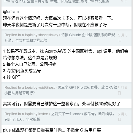
9 日
Pro 号池上线, 全量自持号池, 新用户回贴送赠金, 另有 Pro 代充服务
@
sriram
现在还有这个情况吗，大概每次卡多久，可以找客服看一下。
昨天半夜倒是更新了几次有一点中断，但现在不应该了呀
Replied to a topic by sheenshuay
请教 Claude 企业版/团队版的正规
5 月 8
›
日
开通、付款方式和封号风险
1.如果不在意成本，找 Azure/AWS 的中国区销售，api 调用，他们会
给你想办法，这个算是合规的
2.每个人自己处理，公司报销
3.淘宝/闲鱼买成品号
4.转 GPT
Replied to a topic by voidGhost
买三个 GPT Pro 20x 套餐，放 CPA 给
5 月 6
›
日
小团队用是否可行？
其实可行，但需要自己维护这一整套东西，处理付款/退款就好了
Replied to a topic by inyfee
之前买了一个 codex 成品号，断断续续，
5 月 6
›
日
只用了几天，非常折腾
plus 成品现在都是日抛甚至时抛... 不适合 C 端用户买