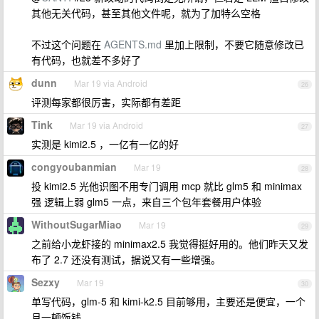
其他无关代码，甚至其他文件呢，就为了加特么空格
不过这个问题在
AGENTS.md
里加上限制，不要它随意修改已
有代码，也就差不多好了
dunn
Mar 19 via Android
26
评测每家都很厉害，实际都有差距
Tink
Mar 19 via Android
27
实测是 kimi2.5 ，一亿有一亿的好
congyoubanmian
Mar 19
28
投 kimi2.5 光他识图不用专门调用 mcp 就比 glm5 和 minimax
强 逻辑上弱 glm5 一点，来自三个包年套餐用户体验
WithoutSugarMiao
Mar 19
29
之前给小龙虾接的 minimax2.5 我觉得挺好用的。他们昨天又发
布了 2.7 还没有测试，据说又有一些增强。
Sezxy
Mar 19
30
单写代码，glm-5 和 kimi-k2.5 目前够用，主要还是便宜，一个
月一顿饭钱