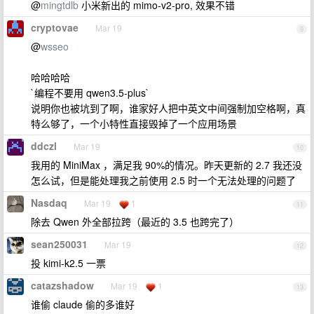
@
mingtdlb
小米新出的 mimo-v2-pro, 效果不错
cryptovae
Mar 19
9
@
wsseo
哈哈哈哈
`编程不要用 qwen3.5-plus`
说明你也被坑到了啊，谁家好人把中英文中间强制加空格啊，真
特么够了，一个小特性直接毁掉了一个应用场景
ddczl
Mar 19
10
我用的 MiniMax ，满足我 90%的情况。昨天更新的 2.7 我还没
怎么试，但是能处理我之前使用 2.5 时一个无法处理的问题了
Nasdaq
Mar 19
1
11
除去 Qwen 外全部拉跨（最近的 3.5 也跨完了）
sean250031
Mar 19
12
投 kimi-k2.5 一票
catazshadow
Mar 19
1
13
谁偷 claude 偷的多谁好