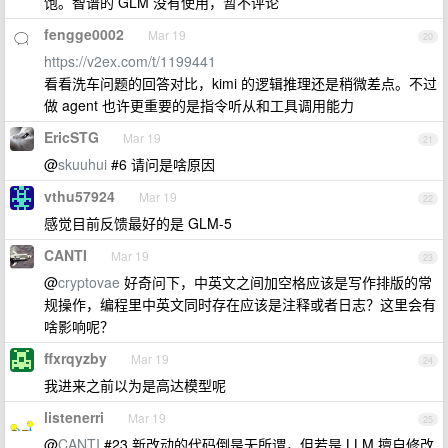
饱。智谱的 GLM 没有使用，暂不评论
fengge0002
Mar 19
20
https://v2ex.com/t/1199441
看看洗车问题的回答对比，kimi 的逻辑推理还是稍微差点。不过
做 agent 也许更重要的是指令听从和工具调用能力
EricSTG
Mar 19
21
@
skuuhui
#6 请问是啥原因
vthu57924
Mar 19
22
感觉目前反馈最好的是 GLM-5
CANTI
Mar 19
23
@
cryptovae
好奇问下，中英文之间加空格应该是写作排版的常
规操作，编程里中英文同时存在应该是注释或者日志？这里会有
啥影响呢？
ffxrqyzby
Mar 19
24
我进来之前以为是高达模型呢
listenerri
Mar 19
25
@
CANTI
#23 新改动的代码倒是无所谓，但若是 LLM 擅自修改