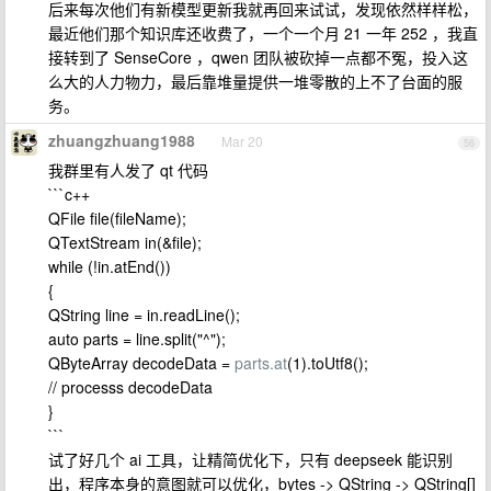
后来每次他们有新模型更新我就再回来试试，发现依然样样松，
最近他们那个知识库还收费了，一个一个月 21 一年 252 ，我直
接转到了 SenseCore ，qwen 团队被砍掉一点都不冤，投入这
么大的人力物力，最后靠堆量提供一堆零散的上不了台面的服
务。
zhuangzhuang1988
Mar 20
56
我群里有人发了 qt 代码
```c++
QFile file(fileName);
QTextStream in(&file);
while (!in.atEnd())
{
QString line = in.readLine();
auto parts = line.split("^");
QByteArray decodeData =
parts.at
(1).toUtf8();
// processs decodeData
}
```
试了好几个 ai 工具，让精简优化下，只有 deepseek 能识别
出，程序本身的意图就可以优化，bytes -> QString -> QString[]