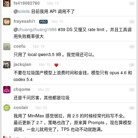
fs418082760
Mar 19
43
@
soleils
目前我用 API 调用不了
frayesshi1
Mar 19
PRO
44
@
zhuangzhuang1988
#39 DS 又慢又 rate limit ，并且工具调
用失败概率很大
coefu
Mar 19
45
只用了 local qwen3.5 9B 。我觉得还可以。
jackqian
Mar 19
1
46
不要在垃圾国产模型上浪费时间和金钱，模型只有 opus 4.6 和
codex 5.4
chqome
Mar 20
47
还是千问厉害，其他都是垃圾
coolair
Mar 20
48
我用了 MiniMax 感觉很拉，用 2.5 的时候经常代码写不全。
最近更新了 2.7 ，策略也改了，原来算 Prompts ，现在算模型
调用，一会儿就用完了，TPS 也动不动就跑满。