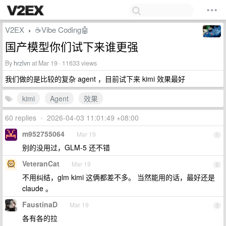
V2EX
☕Vibe Coding🤖
›
国产模型你们试下来谁更强
By
hrzlvn
at Mar 19 · 11633 views
我们做的是比较的复杂 agent ，目前试下来 kimi 效果最好
kimi
Agent
效果
60 replies
•
2026-04-03 11:01:49 +08:00
m952755064
Mar 19
1
别的没用过，GLM-5 还不错
VeteranCat
Mar 19
2
不用纠结，glm kimi 这俩都差不多。 当然能用的话，最好还是
claude 。
FaustinaD
Mar 19
3
各有各的拉