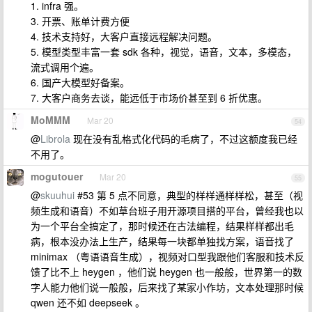
1. infra 强。
3. 开票、账单计费方便
4. 技术支持好，大客户直接远程解决问题。
5. 模型类型丰富一套 sdk 各种，视觉，语音，文本，多模态，
流式调用个遍。
6. 国产大模型好备案。
7. 大客户商务去谈，能远低于市场价甚至到 6 折优惠。
MoMMM
Mar 20
54
@
Librola
现在没有乱格式化代码的毛病了，不过这额度我已经
不用了。
mogutouer
Mar 20
55
@
skuuhui
#53 第 5 点不同意，典型的样样通样样松，甚至（视
频生成和语音）不如草台班子用开源项目搭的平台，曾经我也以
为一个平台全搞定了，那时候还在古法编程，结果样样都出毛
病，根本没办法上生产，结果每一块都单独找方案，语音找了
minimax （粤语语音生成），视频对口型我跟他们客服和技术反
馈了比不上 heygen ，他们说 heygen 也一般般，世界第一的数
字人能力他们说一般般，后来找了某家小作坊，文本处理那时候
qwen 还不如 deepseek 。