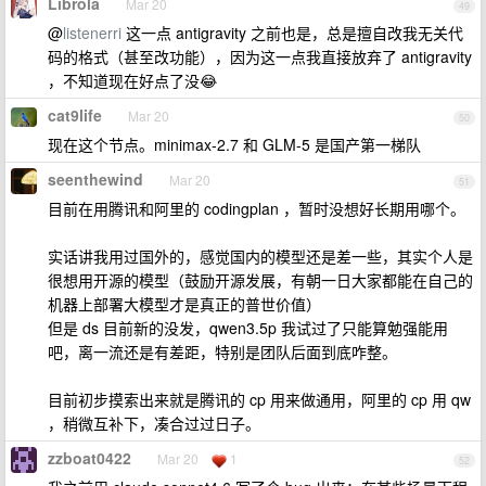
Librola
Mar 20
49
@
listenerri
这一点 antigravity 之前也是，总是擅自改我无关代
码的格式（甚至改功能），因为这一点我直接放弃了 antigravity
，不知道现在好点了没😂
cat9life
Mar 20
50
现在这个节点。minimax-2.7 和 GLM-5 是国产第一梯队
seenthewind
Mar 20
51
目前在用腾讯和阿里的 codingplan ，暂时没想好长期用哪个。
实话讲我用过国外的，感觉国内的模型还是差一些，其实个人是
很想用开源的模型（鼓励开源发展，有朝一日大家都能在自己的
机器上部署大模型才是真正的普世价值）
但是 ds 目前新的没发，qwen3.5p 我试过了只能算勉强能用
吧，离一流还是有差距，特别是团队后面到底咋整。
目前初步摸索出来就是腾讯的 cp 用来做通用，阿里的 cp 用 qw
，稍微互补下，凑合过过日子。
zzboat0422
Mar 20
1
52