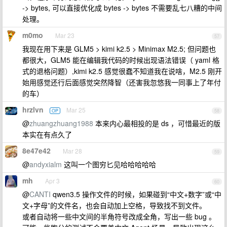
-> bytes, 可以直接优化成 bytes -> bytes 不需要乱七八糟的中间
处理。
m0mo
Mar 23
57
我现在用下来是 GLM5 > kimi k2.5 > Minimax M2.5; 但问题也
都很大，GLM5 能在编辑我代码的时候出现语法错误（ yaml 格
式的退格问题）,kimi k2.5 感觉很蠢不知道我在说啥，M2.5 刚开
始用感觉还行后面感觉突然降智（还害我忽悠我一同事上了年付
的车）
hrzlvn
Mar 25
OP
58
@
zhuangzhuang1988
本来内心最相投的是 ds ，可惜最近的版
本实在有点久了
8e47e42
Mar 28
59
@
andyxialm
这叫一个图穷匕见哈哈哈哈哈
mh
Apr 3
60
@
CANTI
qwen3.5 操作文件的时候，如果碰到“中文+数字”或“中
文+字母”的文件名，也会自动加上空格，导致找不到文件。
或者自动将一些中文间的半角符号改成全角，写出一些 bug 。