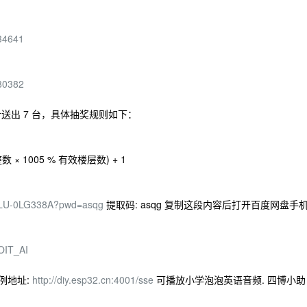
834641
380382
送出 7 台，具体抽奖规则如下：
数 × 1005 % 有效楼层数) + 1
WSLU-0LG338A?pwd=asqg
提取码: asqg 复制这段内容后打开百度网盘手
DOIT_AI
例地址:
http://diy.esp32.cn:4001/sse
可播放小学泡泡英语音频. 四博小助