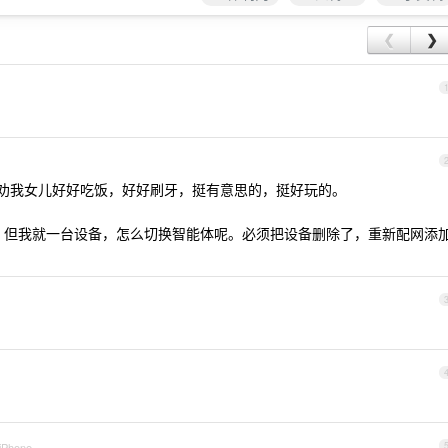
❮
❯
让它劝我女儿好好吃饭，好好刷牙，挺有意思的，挺好玩的。
，但我就一台设备，怎么切换智能体呢。必须把设备删除了，重新配网添
 iPhone