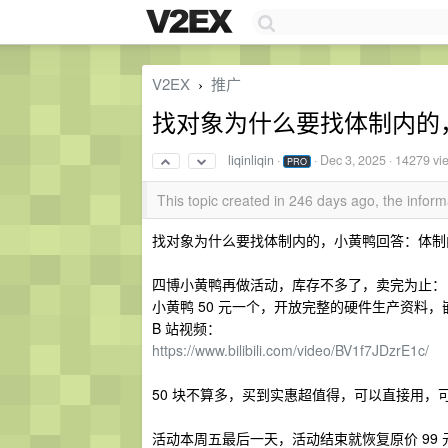
V2EX
推广
›
找对象为什么要找体制内的，四
liqinliqin
·
·
Dec 3, 2025
· 14279 vi
PRO
This topic created in 246 days ago, the info
找对象为什么要找体制内的，小黄鸭回答：体制
四博小黄鸭再做活动，库存不多了，卖完为止：
小黄鸭 50 元一个，开放完整的硬件生产资料
B 站视频：
https://www.bilibili.com/video/BV1f7JDzrE1c/
50 块不算多，买到实惠超值得，可以直接用，
活动本周五最后一天，活动结束就恢复原价 99 