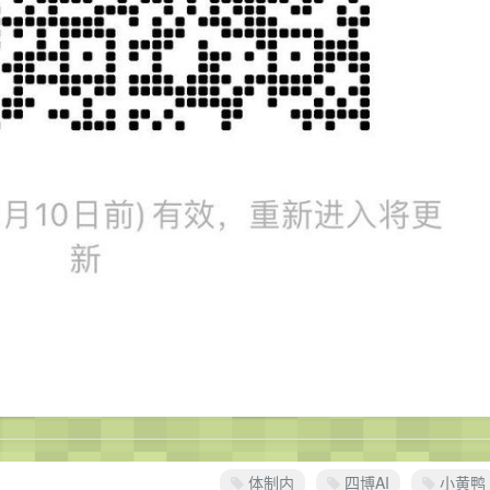
体制内
四博AI
小黄鸭