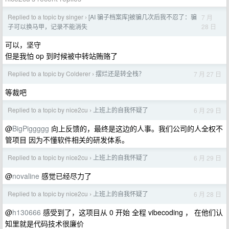
Replied to a topic by singer
[AI 骗子档案库]被骗几次后我不忍了：骗
7 月
›
28 日
子可以换马甲，记录不能消失
可以，坚守
但是我怕 op 到时候被中转站贿赂了
Replied to a topic by Colderer
摆烂还是转全栈？
7 月 27 日
›
等裁吧
Replied to a topic by nice2cu
上班上的自我怀疑了
6 月 29 日
›
@
BigPiggggg
向上反馈的，最终是这边的人事。我们公司的人全权不
管项目 因为不懂软件相关的研发体系。
Replied to a topic by nice2cu
上班上的自我怀疑了
6 月 29 日
›
@
novaline
感觉已经尽力了
Replied to a topic by nice2cu
上班上的自我怀疑了
6 月 28 日
›
@
h130666
感受到了，这项目从 0 开始 全程 vibecoding ， 在他们认
知里就是代码技术很廉价