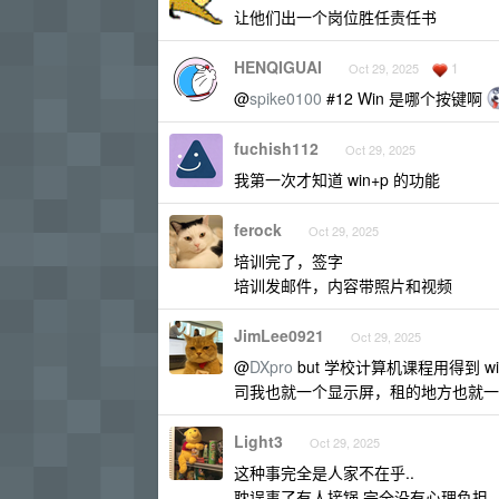
让他们出一个岗位胜任责任书
HENQIGUAI
1
Oct 29, 2025
@
spike0100
#12 Win 是哪个按键啊
fuchish112
Oct 29, 2025
我第一次才知道 win+p 的功能
ferock
Oct 29, 2025
培训完了，签字
培训发邮件，内容带照片和视频
JimLee0921
Oct 29, 2025
@
DXpro
but 学校计算机课程用得到 
司我也就一个显示屏，租的地方也就一
Light3
Oct 29, 2025
这种事完全是人家不在乎..
耽误事了有人接锅 完全没有心理负担