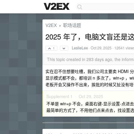
V2EX
职场话题
›
2025 年了，电脑文盲还是
LeslieLee
·
Oct 29, 2025
· 12641 view
1
This topic created in 283 days ago, the info
实在忍不住想要吐槽，我们公司主要卖 HDMI 分
显示模式都不会，都培训 n 多次了，win+p ，
老板开会又操作不出来，挨批的时候又扯没有培
Supplement 1 ·
Oct 29, 2025
不单是 win+p 不会，桌面右键-显示设置-点
最简单的方式了，不用他们点来点去，找设置