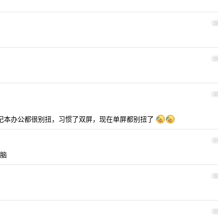
2
2
3
记本办公都很别扭，习惯了双屏，现在单屏都别扭了
3
电脑
3
3