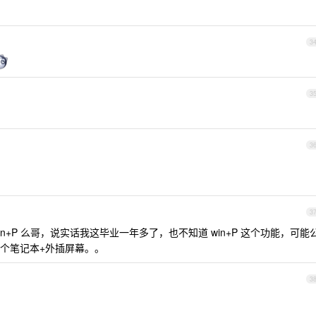
3
3
3
3
win+P 么哥，说实话我这毕业一年多了，也不知道 win+P 这个功能，可能
个笔记本+外插屏幕。。
3