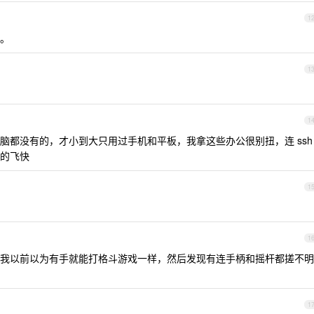
1
 。
1
1
脑都没有的，才小到大只用过手机和平板，我拿这些办公很别扭，连 ssh
的飞快
1
1
我以前以为有手就能打格斗游戏一样，然后发现有连手柄和摇杆都搓不明
1