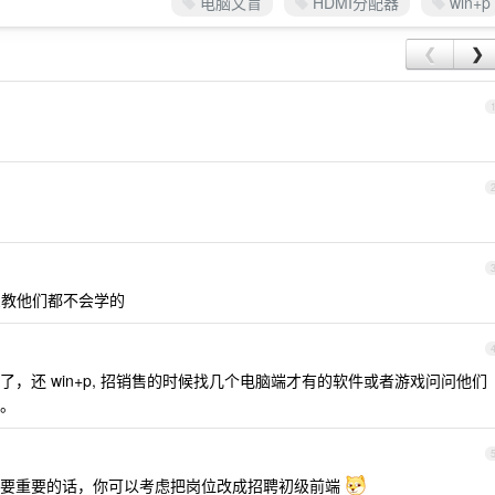
电脑文盲
HDMI分配器
win+p
❮
❯
教他们都不会学的
，还 win+p, 招销售的时候找几个电脑端才有的软件或者游戏问问他们
。
还要重要的话，你可以考虑把岗位改成招聘初级前端