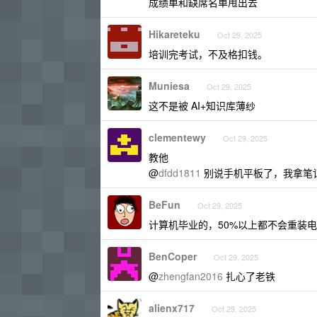
成绩单和缺席名单甩出去
Hikareteku
Oct 29, 2025
培训完考试，不及格扣钱。
Muniesa
Oct 29, 2025
这不是被 AI+知识库薄纱
clementewy
Oct 29, 2025
教他
@
dfdd1811
别说手机平板了，我拿笔
BeFun
Oct 29, 2025
计算机毕业的，50%以上都不会重装
BenCoper
Oct 29, 2025
@
zhengfan2016
扎心了老铁
alienx717
Oct 29, 2025