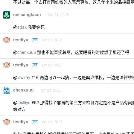
不过对每一个去打官司维权的人表示尊敬，这几年小米的品控感
neilsangkuan
Oct 21, 2025
@
edak
我要笑死
testliyu
Oct 21, 2025
OP
@
chenxuuu
那也不能直接着啊，这要睡觉的时候燃了那还了得
testliyu
Oct 21, 2025
OP
@
lswlray
#16 两边可以一起搞，一边是舆论维权，一边是法律维
chenxuuu
Oct 21, 2025
@
testliyu
#52 那得找个靠谱的第三方来检测判定是不是产品有
给对方
testliyu
Oct 21, 2025
OP
各位 我朋友手机自燃视频播放量已经破百万，小米报价 1.5w 寄