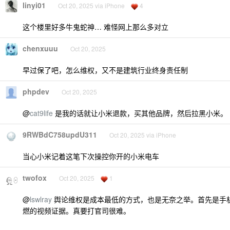
linyi01
Oct 20, 2025 via iPhone
4
这个楼里好多牛鬼蛇神… 难怪网上那么多对立
chenxuuu
Oct 20, 2025
早过保了吧，怎么维权，又不是建筑行业终身责任制
phpdev
Oct 20, 2025
@
cat9life
是我的话就让小米退款，买其他品牌，然后拉黑小米。
9RWBdC758updU311
Oct 20, 2025 via iPhone
当心小米记着这笔下次操控你开的小米电车
twofox
Oct 20, 2025
1
@
lswlray
舆论维权是成本最低的方式，也是无奈之举。首先是手
燃的视频证据。真要打官司很难。