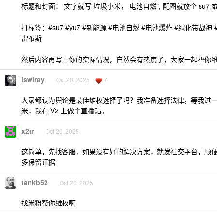
标题和封面： 文字就写"垃圾小米， 电池自燃", 配图就放个 su7 或
打标签：#su7 #yu7 #新能源 #电池自燃 #电池爆炸 #绿化带战神 #小米 
雷布斯
然后内容再写上你的实际情况，自然会有热度了，大家一起帮你
lswlray
Oct 20, 2025
7
大家都认为舆论是最佳维权选择了吗？我准备选择法律。等我过
米，我在 V2 上做个直播贴。
x2rr
Oct 20, 2025
这简单，先找客服，如果没有好的解决方案，就发社交平台，顺便 
多保留证据
tankb52
Oct 20, 2025
找米粉帮你维权啊