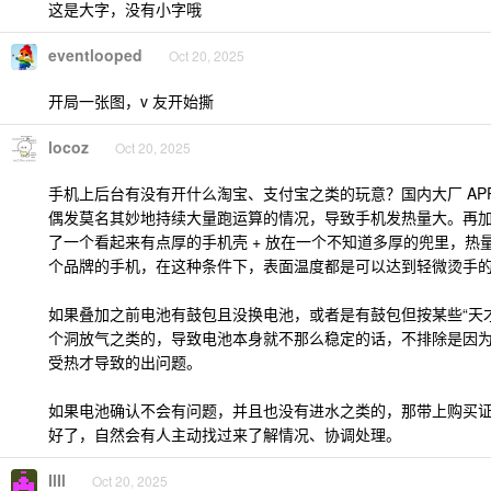
这是大字，没有小字哦
eventlooped
Oct 20, 2025
开局一张图，v 友开始撕
locoz
Oct 20, 2025
手机上后台有没有开什么淘宝、支付宝之类的玩意？国内大厂 AP
偶发莫名其妙地持续大量跑运算的情况，导致手机发热量大。再
了一个看起来有点厚的手机壳 + 放在一个不知道多厚的兜里，热
个品牌的手机，在这种条件下，表面温度都是可以达到轻微烫手
如果叠加之前电池有鼓包且没换电池，或者是有鼓包但按某些“天
个洞放气之类的，导致电池本身就不那么稳定的话，不排除是因
受热才导致的出问题。
如果电池确认不会有问题，并且也没有进水之类的，那带上购买
好了，自然会有人主动找过来了解情况、协调处理。
IlIl
Oct 20, 2025