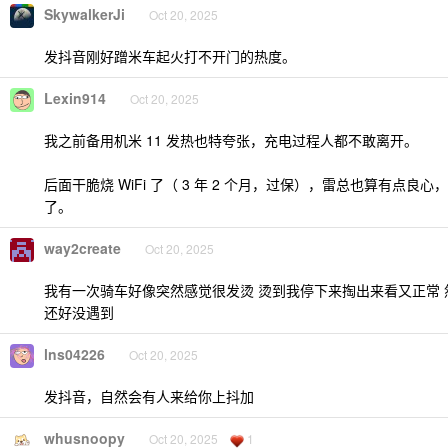
SkywalkerJi
Oct 20, 2025
发抖音刚好蹭米车起火打不开门的热度。
Lexin914
Oct 20, 2025
我之前备用机米 11 发热也特夸张，充电过程人都不敢离开。
后面干脆烧 WiFi 了（ 3 年 2 个月，过保），雷总也算有点良心
了。
way2create
Oct 20, 2025
我有一次骑车好像突然感觉很发烫 烫到我停下来掏出来看又正常 
还好没遇到
lns04226
Oct 20, 2025
发抖音，自然会有人来给你上抖加
whusnoopy
Oct 20, 2025
1