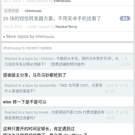
Jul 1, 2024 • Lastly replied by
chenxuuu
分享创造
•
chenxuuu
20 块的短信转发器方案，不用安卓手机挂着了
53
Dec 6, 2022 • Lastly replied by
HackerTerry
More topics by chenxuuu
»
chenxuuu's recent replies
Replied to a topic by 1000mio
今晚的大羊毛，预约马年贺岁币/钞，大
1 月
›
14 日
几百的羊毛记得必须搞下！（免费送辅助预约插件）
感谢层主分享，马币马钞都抢到了
Replied to a topic by GordenMo
TWD 台币换 CNY，大家有
2025 年 12 月
›
31 日
什么靠谱的渠道不？
wise 转一下是不是可以
Replied to a topic by break
大家网站开通 CDN 付费流量后有
2025 年 12 月
›
18 日
被恶意刷过流量吗？
这种只要开的时间足够长，肯定遇到过