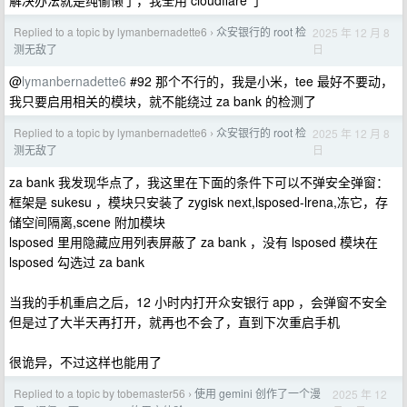
解决办法就是纯偷懒了，我全用 cloudflare 了
Replied to a topic by lymanbernadette6
众安银行的 root 检
2025 年 12 月 8
›
日
测无敌了
@
lymanbernadette6
#92 那个不行的，我是小米，tee 最好不要动，
我只要启用相关的模块，就不能绕过 za bank 的检测了
Replied to a topic by lymanbernadette6
众安银行的 root 检
2025 年 12 月 8
›
日
测无敌了
za bank 我发现华点了，我这里在下面的条件下可以不弹安全弹窗：
框架是 sukesu ，模块只安装了 zygisk next,lsposed-lrena,冻它，存
储空间隔离,scene 附加模块
lsposed 里用隐藏应用列表屏蔽了 za bank ，没有 lsposed 模块在
lsposed 勾选过 za bank
当我的手机重启之后，12 小时内打开众安银行 app ，会弹窗不安全
但是过了大半天再打开，就再也不会了，直到下次重启手机
很诡异，不过这样也能用了
Replied to a topic by tobemaster56
使用 gemini 创作了一个漫
2025 年 12
›