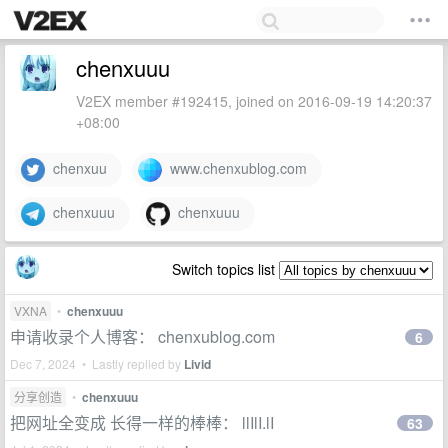
chenxuuu
V2EX member #192415, joined on 2016-09-19 14:20:37
+08:00
chenxuu
www.chenxublog.com
chenxuuu
chenxuuu
Switch topics list
VXNA
•
chenxuuu
申请收录个人博客： chenxublog.com
6
Dec 7, 2024 • Lastly replied by
Livid
分享创造
•
chenxuuu
把网址全变成 长得一样的棒棒： llIlI.lI
63