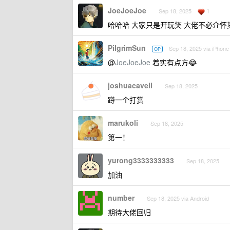
JoeJoeJoe
1
Sep 18, 2025
哈哈哈 大家只是开玩笑 大佬不必介怀
PilgrimSun
Sep 18, 2025 via iPhone
OP
@
JoeJoeJoe
着实有点方😂
joshuacavell
Sep 18, 2025
蹲一个打赏
marukoli
Sep 18, 2025
第一！
yurong3333333333
Sep 18, 2025
加油
number
Sep 18, 2025 via Android
期待大佬回归