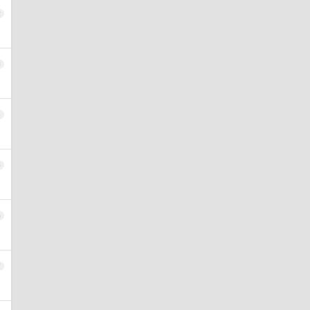
2
3
4
5
6
7