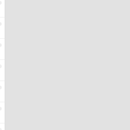
8
9
0
1
2
3
4