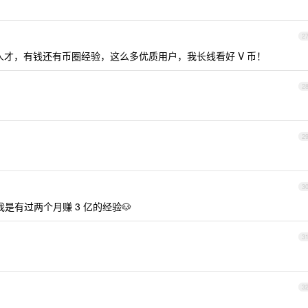
2
有人才，有钱还有币圈经验，这么多优质用户，我长线看好 V 币！
2
2
3
是有过两个月赚 3 亿的经验🐶
3
3