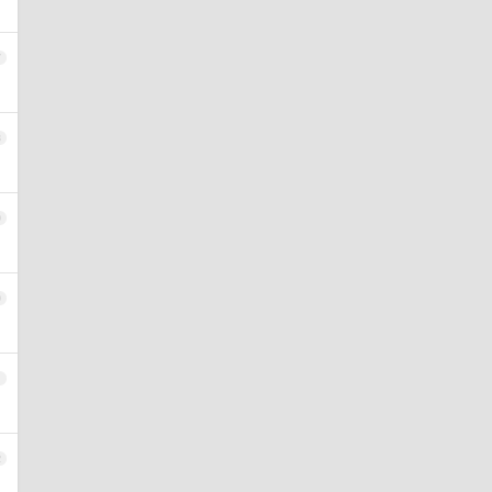
7
8
9
0
1
2