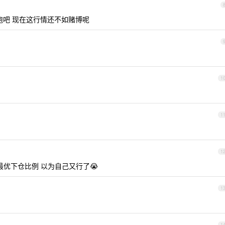
跑吧 现在这行情还不如赌博呢
1
1
1
最优下仓比例 以为自己又行了😭
1
1