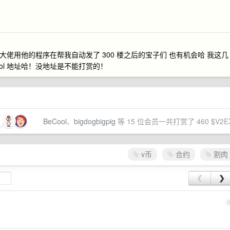
e 大佬用他的程序在帮我自动发了 300 楼之后的宝子们 也有机会哈 我这几
ol 地址哈！没地址是不能打赏的！
BeCool
、
bigdogbigpig
等 15 位会员一共打赏了 460 $V2E
v币
合约
割肉
❮
❯