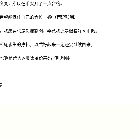
突变，所以在币安开了一点合约。
希望能保住自己的仓位。😂（苟延残喘）
我属实也是忍痛割肉，毕竟我还是很看好 v 币的。
断尾求生的挣扎。以后好起来一定还会继续回来。
肉也算是帮大家收集廉价筹码了吧啊😂
意。