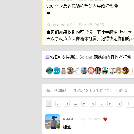
300 个之后的我随机手动点头像打赏😂
❤️
Supplement 3 ·
Sep 18, 2025
宝贝们如果收到的可以说一下哈❤️感谢 JoeJo
天没事就点点头像随缘打赏。记得绑定你们的 s
V2EX 支持通过
Solana
网络向内容作者打赏
895 replies
•
2025-12-05 18:14:18 +08:00
1
2
3
4
5
6
7
8
9
uuau
1
Sep 18, 2025
加油