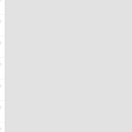
5
6
7
8
9
0