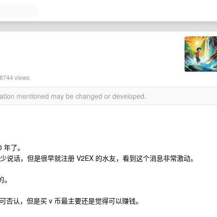
28744 views
rmation mentioned may be changed or developed.
 年了。
很少说话，但是很早就注册 V2EX 的水友，看到这个消息非常激动。
的。
可否认，但是买 v 币最主要还是觉得可以赚钱。