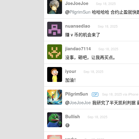
JoeJoeJoe
Sep 18, 2025
@
PilgrimSun
哈哈哈哈 合约止盈就快
nuansediao
Sep 18, 2025
赚 v 币的机会来了
jiandao7114
Sep 18, 2025
没事，砸吧，让我再买点。
iyour
Sep 18, 2025
加油！
PilgrimSun
Sep 18, 2025 via iPhone
OP
@
JoeJoeJoe
我研究了半天凯利判据 
Bullish
Sep 18, 2025
😅