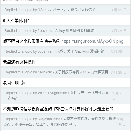
Replied to a topic by NSen
吐槽一下，可能是我太矫情了
3 月 31 日
›
6 天？单休啊？
Replied to a topic by freevioce
AI key 用户级别限制请教
3 月 25 日
›
额不明白这个和币圈有啥关系嘞
https://i.imgur.com/MAyk5GN.png
Replied to a topic by codermali
求教，关于 Mac Mini 激活问题
3 月 25 日
›
我靠还有这种操作...
Replied to a topic by heIIokitty
关于我摸索寻找副业:人力代招项目
3 月 25 日
›
老哥牛啊!👍
Replied to a topic by WithoutSugarMiao
女性是天生要比男性冷血
3 月 25
›
日
一点吗？
不知道咋说但是祝你室友的抑郁症快点好身体好才是最重要的
Replied to a topic by lvlajzhao1983
大家不要笑话我，最近突然觉得很
3 月
›
19 日
绝望，不停在失业，找工作，写代码的循环中。