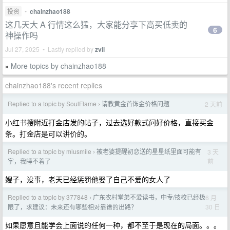
投资
•
chainzhao188
这几天大 A 行情这么猛，大家能分享下高买低卖的
6
神操作吗
Jul 27, 2025 • Lastly replied by
zvil
More topics by chainzhao188
»
chainzhao188's recent replies
Replied to a topic by SoulFlame
请教黄金首饰金价格问题
2 天前
›
小红书搜附近打金店发的帖子，过去选好款式问好价格，直接买金
条。打金店是可以讲价的。
Replied to a topic by miusmile
被老婆提醒初恋送的星星纸里面可能有
3 天
›
前
字，我睡不着了
嫂子，没事，老天已经惩罚他娶了自己不爱的女人了
Replied to a topic by 377848
广东农村堂弟不爱读书，中专/技校已经极
6 月
›
30 日
限了，求建议：未来还有哪些相对靠谱的出路？
如果愿意且能学会上面说的任何一种，都不至于是现在的局面。。。