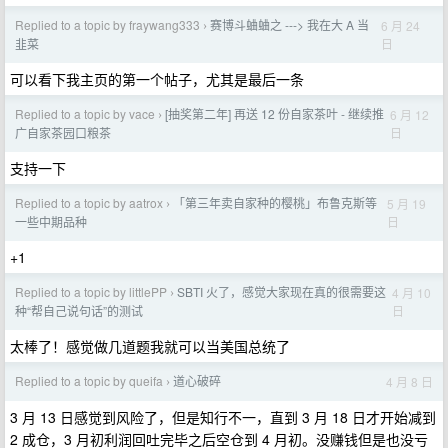
Replied to a topic by fraywang333
赛博斗蛐蛐之 ---> 我在大 A 当
6 月 24
›
日
韭菜
可以看下我主页的第一个帖子，尤其是最后一条
Replied to a topic by vace
[抽奖第二年] 再送 12 份自家茶叶 - 继续推
6 月 12
›
日
广自家茶园口粮茶
支持一下
Replied to a topic by aatrox
「第三年卖自家种的樱桃」布鲁克斯等
5 月 19
›
日
一些中期品种
+1
Replied to a topic by littlePP
SBTI 火了，感觉大家现在真的很需要这
4 月 10
›
日
种“帮自己说句话”的测试
太棒了！感觉做几道题我就可以当美国总统了
Replied to a topic by queifa
道心破碎
4 月 8 日
›
3 月 13 日感觉到风险了，但是知行不一，直到 3 月 18 日才开始减到
2 成仓，3 月初利润回吐完毕之后空仓到 4 月初。没赚钱但是也没亏