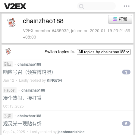
chainzhao188
打赏
V2EX member #465932, joined on 2020-01-19 23:21:56
+08:00
Switch topics list
副业
•
chainzhao188
响应号召（领赛博鸡蛋）
1
Jan 12 • Lastly replied by
KING754
Faucet
•
chainzhao188
凑个热闹，接打赏
Oct 13, 2025
投资
•
chainzhao188
观灵光一现贴有感
5
Sep 24, 2025 • Lastly replied by
jacobmanishlee