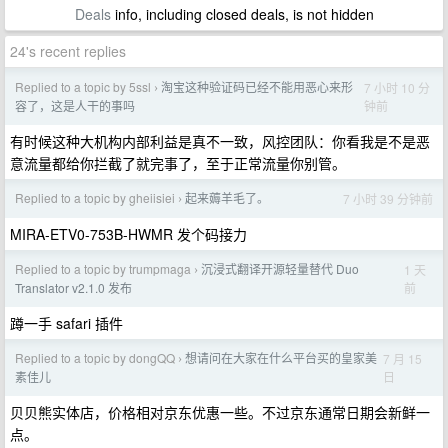
Deals
info, including closed deals, is not hidden
24's recent replies
Replied to a topic by 5ssl
淘宝这种验证码已经不能用恶心来形
7 小时 10 分
›
钟前
容了，这是人干的事吗
有时候这种大机构内部利益是真不一致，风控团队：你看我是不是恶
意流量都给你拦截了就完事了，至于正常流量你别管。
Replied to a topic by gheiisiei
起来薅羊毛了。
7 小时 39 分钟前
›
MIRA-ETV0-753B-HWMR 发个码接力
Replied to a topic by trumpmaga
沉浸式翻译开源轻量替代 Duo
1 天
›
前
Translator v2.1.0 发布
蹲一手 safari 插件
Replied to a topic by dongQQ
想请问在大家在什么平台买的皇家美
7 月 15
›
日
素佳儿
贝贝熊实体店，价格相对京东优惠一些。不过京东通常日期会新鲜一
点。