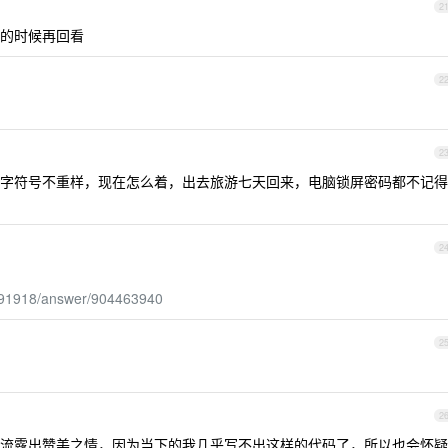
2
的时候再回看
2
2
字符号不重样，现在怎么着，出去旅游七天回来，电脑锁屏密码都不记得
2
5691918/answer/904463940
2
2
流露出赞美之情，因为当下的我几乎写不出这样的代码了，所以也会怀疑