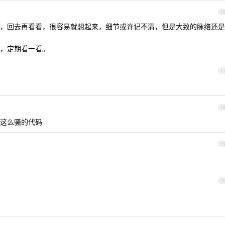
1
，回去再看看，很容易就想起来，细节或许记不清，但是大致的脉络还是
，定期看一看。
1
1
这么骚的代码
1
2