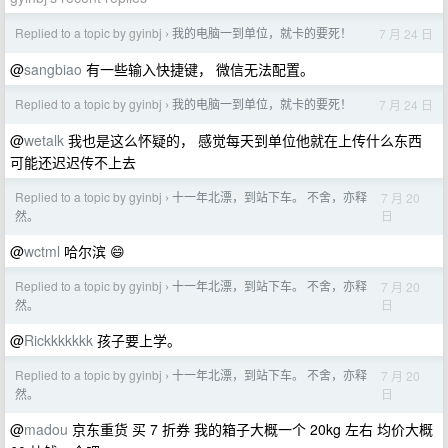
Replied to a topic by gyinbj
我的电脑一到单位，就卡的要死！
7 月 24 日
›
@
sangbiao
有一些输入快捷键， 微信无法配置。
Replied to a topic by gyinbj
我的电脑一到单位，就卡的要死！
7 月 24 日
›
@
wetalk
我也是这么怀疑的， 感觉每天到单位他就在上传什么东西
可能还迟迟传不上去
Replied to a topic by gyinbj
十一年北漂，到站下车。 不舍，亦释
7 月 20
›
日
然。
@
wctml
哈尔滨 😄
Replied to a topic by gyinbj
十一年北漂，到站下车。 不舍，亦释
7 月 20
›
日
然。
@
Rickkkkkkk
孩子要上学。
Replied to a topic by gyinbj
十一年北漂，到站下车。 不舍，亦释
7 月 20
›
日
然。
@
madou
京东重货 买 7 折券 我的箱子大概一个 20kg 左右 均价大概