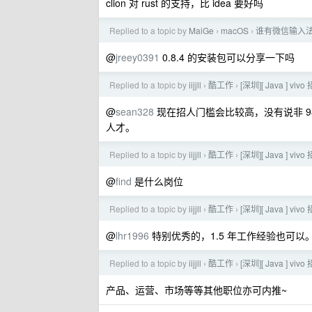
clion 对 rust 的支持，比 idea 要好吗
Replied to a topic by
MaiGe
macOS
谁有微信输入法 
›
›
@
jreey0391
0.8.4 的安装包可以分享一下吗
Replied to a topic by
iijjll
酷工作
[深圳][ Java ] v
›
›
@
sean328
现在招人门槛会比较高，没有说非 98
人才。
Replied to a topic by
iijjll
酷工作
[深圳][ Java ] v
›
›
@
find
是什么岗位
Replied to a topic by
iijjll
酷工作
[深圳][ Java ] v
›
›
@
lhr1996
特别优秀的，1.5 年工作经验也可以。
Replied to a topic by
iijjll
酷工作
[深圳][ Java ] v
›
›
产品、运营、市场等等其他职位亦可内推~