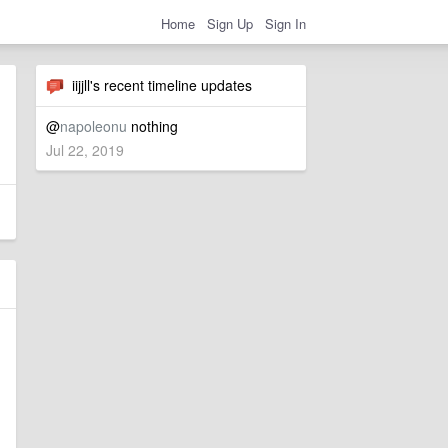
Home
Sign Up
Sign In
iijjll's recent timeline updates
@
napoleonu
nothing
Jul 22, 2019