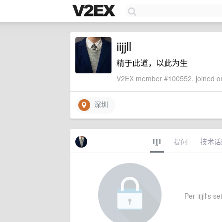
iijjll
精于此道，以此为生
V2EX member #100552, joined on
深圳
iijjll
提问
技术话
Per iijjll's s