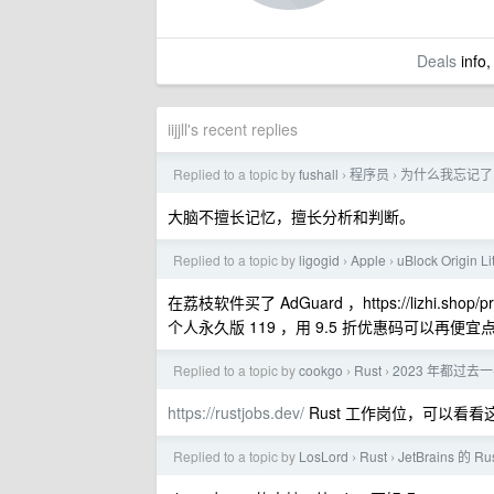
Deals
info,
iijjll's recent replies
Replied to a topic by
fushall
程序员
为什么我忘记了
›
›
大脑不擅长记忆，擅长分析和判断。
Replied to a topic by
ligogid
Apple
uBlock Origin 
›
›
在荔枝软件买了 AdGuard ，https://lizhi.shop/pr
个人永久版 119 ，用 9.5 折优惠码可以再便宜点，
Replied to a topic by
cookgo
Rust
2023 年都过去
›
›
https://rustjobs.dev/
Rust 工作岗位，可以看看
Replied to a topic by
LosLord
Rust
JetBrains 的
›
›