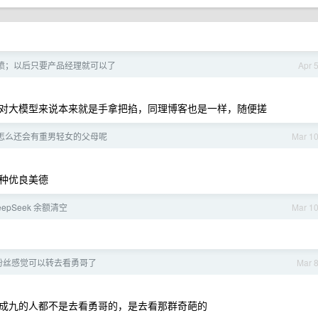
香喷；以后只要产品经理就可以了
Apr 
对大模型来说本来就是手拿把掐，同理博客也是一样，随便搓
怎么还会有重男轻女的父母呢
Mar 1
种优良美德
epSeek 余额清空
Mar 1
粉丝感觉可以转去看勇哥了
Mar 
成九的人都不是去看勇哥的，是去看那群奇葩的