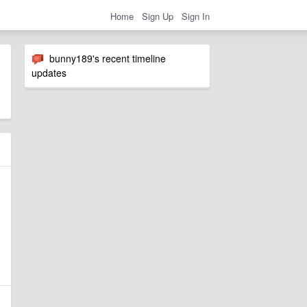
Home
Sign Up
Sign In
bunny189's recent timeline
updates