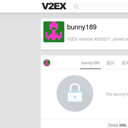
bunny189
V2EX member #352277, joined on
bunny189
提问
技
Per bunny189
Deals
info,