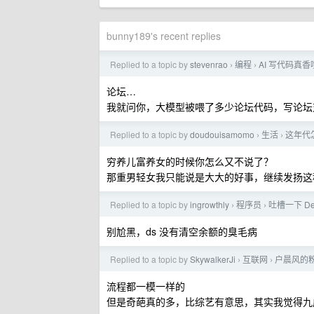
bunny189's recent replies
Replied to a topic by
stevenrao
编程
AI 写代码真
›
›
论坛…
我就问你，大模型被喂了多少论坛代码，写论坛
Replied to a topic by
doudouisamomo
生活
这年代
›
›
穷养儿富养女的时候你怎么又不说了？
那重男轻女我只能说是大大的好事，继续发扬这
Replied to a topic by
ingrowthly
程序员
吐槽一下 De
›
›
别尬黑，ds 没有清空余额的臭毛病
Replied to a topic by
SkywalkerJi
互联网
户晨风的
›
›
流程都一模一样的
但是奇葩真的多，比综艺有意思，其实我觉得九