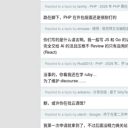
Replied to a topic by
lanhiy
PHP
2026 年 PHP 路
›
›
路在脚下，PHP 在外包层面还是很耐打的
Replied to a topic by
slmaaw
随想
我觉得古法编程
›
›
你们写的是什么语言啊。我一般写 JS 和 Go 的话会交
完全交给 AI 的活且压根不 Review 的只有自用的一
(React)
Replied to a topic by
Rust2015
PHP
2026 年，学 
›
›
没事的，你看我还在学 ruby…
为了维护 discourse……
Replied to a topic by
aobaniu
分享创造
基于 Sill
›
›
额，或许你在找云酒馆？
Replied to a topic by
ufan0
Google
终于在第二次申请拿到
›
›
我第一次申请就拿到了，不过后面没精力搞关站