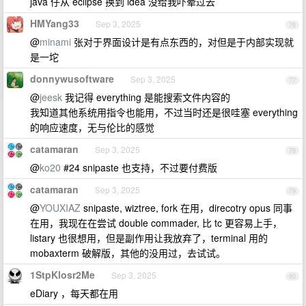
java 仔从 eclipse 换到 idea 没给我吓晕过去
HMYang33
Sep 3, 2025
76
@
minami
张对于界面设计是有点东西的，对但是于内部实现就
是一坨
donnywusoftware
Sep 3, 2025
77
@
jeesk
我记得 everything 是能搜索文件内容的
我知道其他系统用指令也能用，不过当时还是很哇塞 everything
的响应速度，无与伦比的感觉
catamaran
Sep 3, 2025
78
@
ko20
#24 snipaste 也支持，不过要付费版
catamaran
Sep 3, 2025
79
@
YOUXIAZ
snipaste, wiztree, fork 在用，direcotry opus 同事
在用，我现在在尝试 double commader, 比 tc 更容易上手，
listary 也很想用，但是副作用让我放弃了，terminal 用的
mobaxterm 破解版，其他的没用过，去试试。
1StpKlosr2Me
Sep 3, 2025
80
eDiary ，每天都在用