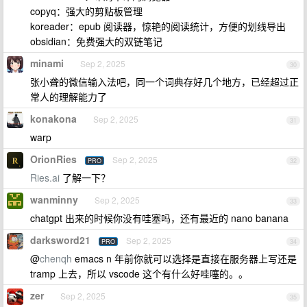
copyq：强大的剪贴板管理
koreader：epub 阅读器，惊艳的阅读统计，方便的划线导出
obsidian：免费强大的双链笔记
minami
Sep 2, 2025
30
张小聋的微信输入法吧，同一个词典存好几个地方，已经超过正
常人的理解能力了
konakona
Sep 2, 2025
31
warp
OrionRies
Sep 2, 2025
PRO
32
Ries.ai
了解一下？
wanminny
Sep 2, 2025
33
chatgpt 出来的时候你没有哇塞吗，还有最近的 nano banana
darksword21
Sep 2, 2025
PRO
34
@
chenqh
emacs n 年前你就可以选择是直接在服务器上写还是
tramp 上去，所以 vscode 这个有什么好哇噻的。。
zer
Sep 2, 2025
35