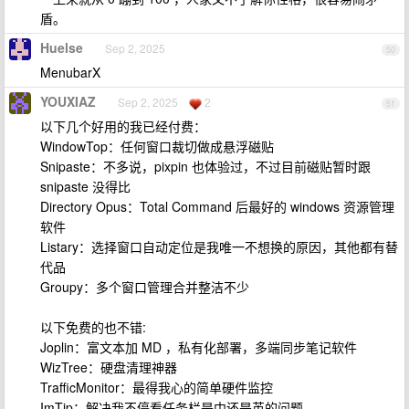
盾。
Huelse
Sep 2, 2025
50
MenubarX
YOUXIAZ
Sep 2, 2025
2
51
以下几个好用的我已经付费：
WindowTop：任何窗口裁切做成悬浮磁贴
Snipaste：不多说，pixpin 也体验过，不过目前磁贴暂时跟
snipaste 没得比
Directory Opus：Total Command 后最好的 windows 资源管理
软件
Listary：选择窗口自动定位是我唯一不想换的原因，其他都有替
代品
Groupy：多个窗口管理合并整洁不少
以下免费的也不错:
Joplin：富文本加 MD ，私有化部署，多端同步笔记软件
WizTree：硬盘清理神器
TrafficMonitor：最得我心的简单硬件监控
ImTip：解决我不停看任务栏是中还是英的问题