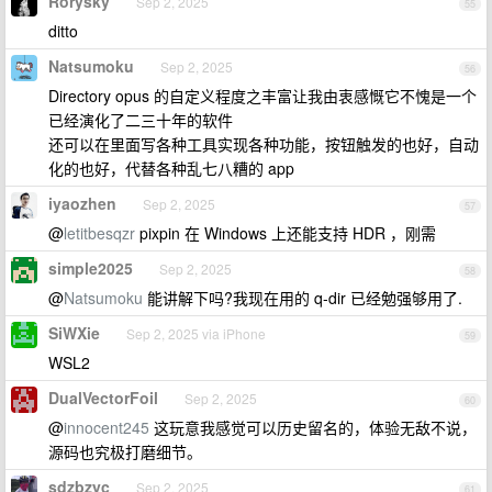
Rorysky
Sep 2, 2025
55
ditto
Natsumoku
Sep 2, 2025
56
Directory opus 的自定义程度之丰富让我由衷感慨它不愧是一个
已经演化了二三十年的软件
还可以在里面写各种工具实现各种功能，按钮触发的也好，自动
化的也好，代替各种乱七八糟的 app
iyaozhen
Sep 2, 2025
57
@
letitbesqzr
pixpin 在 Windows 上还能支持 HDR ，刚需
simple2025
Sep 2, 2025
58
@
Natsumoku
能讲解下吗?我现在用的 q-dir 已经勉强够用了.
SiWXie
Sep 2, 2025 via iPhone
59
WSL2
DualVectorFoil
Sep 2, 2025
60
@
innocent245
这玩意我感觉可以历史留名的，体验无敌不说，
源码也究极打磨细节。
sdzbzyc
Sep 2, 2025
61