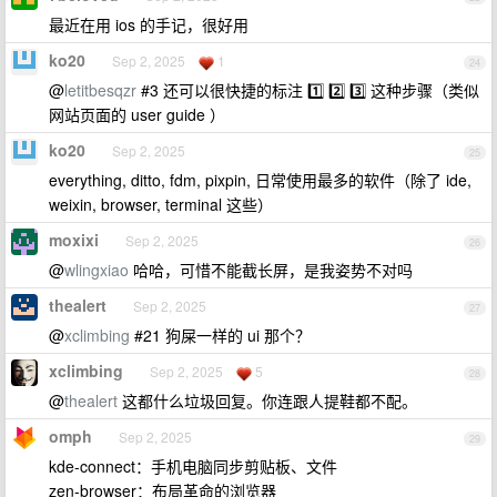
最近在用 ios 的手记，很好用
ko20
Sep 2, 2025
1
24
@
letitbesqzr
#3 还可以很快捷的标注 1️⃣ 2️⃣ 3️⃣ 这种步骤（类似
网站页面的 user guide ）
ko20
Sep 2, 2025
25
everything, ditto, fdm, pixpin, 日常使用最多的软件（除了 ide,
weixin, browser, terminal 这些）
moxixi
Sep 2, 2025
26
@
wlingxiao
哈哈，可惜不能截长屏，是我姿势不对吗
thealert
Sep 2, 2025
27
@
xclimbing
#21 狗屎一样的 ui 那个？
xclimbing
Sep 2, 2025
5
28
@
thealert
这都什么垃圾回复。你连跟人提鞋都不配。
omph
Sep 2, 2025
29
kde-connect：手机电脑同步剪贴板、文件
zen-browser：布局革命的浏览器