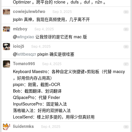
Optimizer 。跨平台的 rclone ，dufs ，duf ，n2n 。
cowiejulewbfwo
Sep 3, 2025
94
joplin 真神，我现在高频使用，几乎离不开
mlzboy
Sep 4, 2025
95
@
wlingxiao
让我惊讶的是它还有 mac 版
ioioj5
Sep 4, 2025
96
@
letitbesqzr
pixpin 确实是很哇塞
Tomato995
Sep 4, 2025
97
Keyboard Maestro：各种自定义快捷键+剪贴板（代替 maccy
，好用但内存占用高）
pixpin：刚需，截图+OCR
Bob：截图翻译、划词翻译
QSpacePro：代替 Finder
InputSourcePro：固定输入法
落格输入法：好用的双拼输入法
LocalSend：楼上好多提的，用得少但真好用
liuidetmks
Sep 4, 2025
98