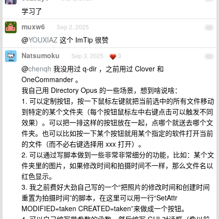
学习了
muxw6
Sep 2, 2025
62
@
YOUXIAZ
这个 ImTip 很赞
Natsumoku
Sep 3, 2025
3
63
@
chenqh
我没用过 q-dir ，之前用过 Clover 和
OneCommander 。
我自己用 Directory Opus 的一些场景，想到啥说啥：
1. 可以定制按钮，按一下鼠标左键就把当前选中的所有文件移动
到特定的某个文件夹（每个按钮鼠标左中右键点击可以触发不同
效果）。可以把一排这样的按钮放在一起，点哪个就送去哪个文
件夹。也可以比如按一下某个按钮就用某个指定的软件打开当前
的文件（而不必右键选择用 xxx 打开）。
2. 可以通过写脚本做到一些非常非常细分的功能，比如：某个文
件夹里的图片，如果修改时间和拍摄时间不一样，那么文件名以
红色显示。
3. 我之前费好大劲自己写的一个“把照片的修改时间和创建时间
重置为拍摄时间”的脚本，在这里可以用一行“SetAttr
MODIFIED=taken CREATED=taken”来做成一个按钮。