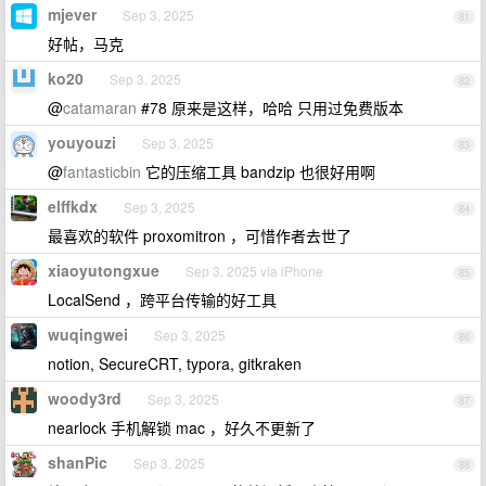
mjever
Sep 3, 2025
81
好帖，马克
ko20
Sep 3, 2025
82
@
catamaran
#78 原来是这样，哈哈 只用过免费版本
youyouzi
Sep 3, 2025
83
@
fantasticbin
它的压缩工具 bandzip 也很好用啊
elffkdx
Sep 3, 2025
84
最喜欢的软件 proxomitron ，可惜作者去世了
xiaoyutongxue
Sep 3, 2025 via iPhone
85
LocalSend ，跨平台传输的好工具
wuqingwei
Sep 3, 2025
86
notion, SecureCRT, typora, gitkraken
woody3rd
Sep 3, 2025
87
nearlock 手机解锁 mac ，好久不更新了
shanPic
Sep 3, 2025
88