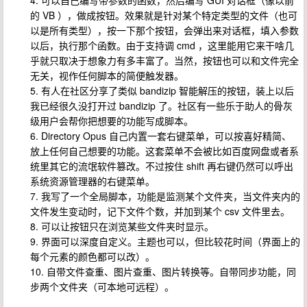
4. 可以自己编写带参数的函数，然后编写 GUI 对话框（像以前
的 VB ），做成按钮。效果就是针对某个特定类型的文件（也可
以是所有类型），按一下那个按钮，会弹出来对话框，填入参数
以后，执行那个函数。由于支持调 cmd ，这里能用它来干啥几
乎就只取决于想象力有多丰富了。当然，按钮也可以和文件完全
无关，视作任何脚本的简便触发器。
5. 有人在社区分享了类似 bandizip 智能解压的按钮，装上以后
我已经很久没打开过 bandizip 了。社区有一些乐于助人的骨灰
级用户会帮你把想要的功能写成脚本。
6. Directory Opus 自己内置一套右键菜单，可以按喜好精简、
放上任何自己想要的功能。这套菜单不会被比如百度网盘或者系
统里其它的流氓软件篡改。不过按住 shift 再右键仍然可以呼出
系统资源管理器的右键菜单。
7. 我写了一个全局脚本，功能是监测某个文件夹，当文件夹内的
文件发生变动时，记下文件个数，并加到某个 csv 文件里去。
8. 可以让按钮只在浏览某些文件夹时显示。
9. 界面可以深度自定义。主题也可以，但比较花时间（界面上的
每个元素的颜色都可以改）。
10. 自带文件查重、图片查重、图片转换等。自带同步功能，同
步两个文件夹（可本地可远程）。