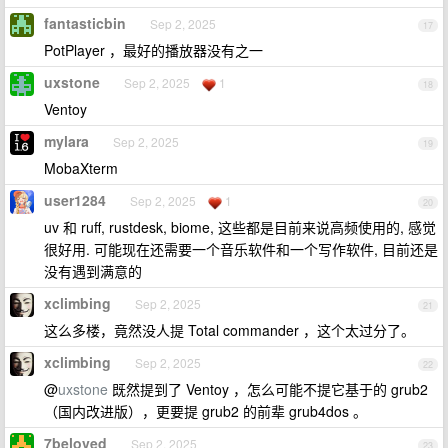
fantasticbin
Sep 2, 2025
17
PotPlayer ，最好的播放器没有之一
uxstone
Sep 2, 2025
1
18
Ventoy
mylara
Sep 2, 2025
19
MobaXterm
user1284
Sep 2, 2025
1
20
uv 和 ruff, rustdesk, biome, 这些都是目前来说高频使用的, 感觉
很好用. 可能现在还需要一个音乐软件和一个写作软件, 目前还是
没有遇到满意的
xclimbing
Sep 2, 2025
21
这么多楼，竟然没人提 Total commander ，这个太过分了。
xclimbing
Sep 2, 2025
22
@
uxstone
既然提到了 Ventoy ，怎么可能不提它基于的 grub2
（国内改进版），更要提 grub2 的前辈 grub4dos 。
7beloved
Sep 2, 2025
23