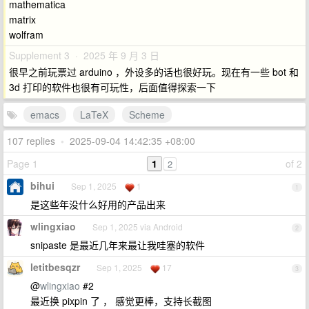
mathematica
matrix
wolfram
Supplement 3 · 2025 年 9 月 3 日
很早之前玩票过 arduino ，外设多的话也很好玩。现在有一些 bot 和
3d 打印的软件也很有可玩性，后面值得探索一下
emacs
LaTeX
Scheme
107 replies
•
2025-09-04 14:42:35 +08:00
Page 1
1
of 2
2
bihui
Sep 1, 2025
1
1
是这些年没什么好用的产品出来
wlingxiao
Sep 1, 2025 via Android
2
snipaste 是最近几年来最让我哇塞的软件
letitbesqzr
Sep 1, 2025
17
3
@
wlingxiao
#2
最近换 pixpin 了 ， 感觉更棒，支持长截图