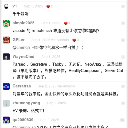
v1
Sep 1, 2025
2
4
千千静听
simple2025
Sep 1, 2025
4
5
vscode 的 remote ssh 难道没有让你觉得哇塞吗?
GPLer
Sep 1, 2025 via Android
3
6
@
chenqh
已经像空气和水一样自然了（
WayneCmd
Sep 1, 2025
7
Parsec ，Secretive ，Tabby ，无边记，NeoAria2 ，沉浸式翻
译（早期版本），熊猫吃短信，RealityComposer ，ServerCat
。这不是海了去了。
Catsansa
Sep 2, 2025 via Android
8
对当年的我来说，金山快译的永久汉化功能简直就是黑科技。
zhumengyang
Sep 2, 2025
9
EV 录屏、格式工厂
qa2080639
Sep 2, 2025
10
@
chenqh
#5 YYDS 工作之余写自己的项目方便太多了