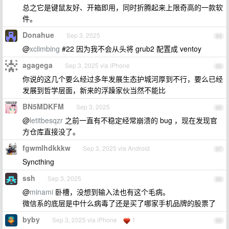
总之它是键鼠友好、开箱即用，同时折腾起来上限奇高的一款软
件。
Donahue
Sep 3, 2025
64
@
xclimbing
#22 因为我不会从头将 grub2 配置成 ventoy
agagega
Sep 3, 2025 via iPhone
65
你说的这几个要么经过多年发展生态护城河厚到不行，要么已经
发展到哲学层面，新来的浮躁家伙当然不能比
BN5MDKFM
Sep 3, 2025
66
@
letitbesqzr
之前一直有不稳定经常崩溃的 bug ，现在发现官
方仓库直接没了。
fgwmlhdkkkw
Sep 3, 2025 via Android
67
Syncthing
ssh
Sep 3, 2025
68
@
minami
卧槽，没想到输入法也有这个毛病。
微信系的底层是中什么病毒了还是买了哪家手机品牌的股票了
byby
Sep 3, 2025 via iPhone
1
69