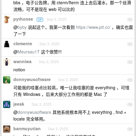
bbs ，电子公告牌，用 cterm/fterm 连上去后灌水，那一个丝滑
流畅，可不是现在 web 可以比的
pythonee
Sep 3, 2025
OP
70
@
byby
说起这个，我第一次看到
https://www.ptt.cc/
，确实也震
了一下
clemente
Sep 3, 2025
71
@
Meursau1T
这个很赞!!!
wanniwa
Sep 3, 2025
72
notion
donnywusoftware
Sep 3, 2025
73
可能我的哇塞点比较高，唯一让我哇塞的是 everything ，可惜
只有 Windows ，后来大部分工作用的都是 Mac 了
jeesk
Sep 3, 2025
74
@
donnywusoftware
其他系统根本用不上 everything , find +
locate 完全够用。
banmuyutian
Sep 3, 2025
75