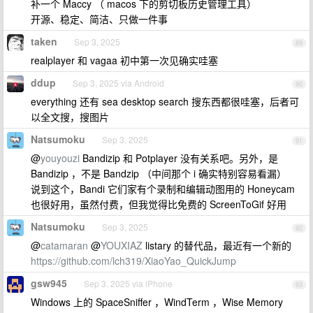
补一个 Maccy （ macos 下的剪切板历史管理工具）
开源、稳定、简洁、只做一件事
taken
Sep 3, 2025
89
realplayer 和 vagaa 初中第一次见确实哇塞
ddup
Sep 3, 2025 via Android
90
everything 还有 sea desktop search 搜东西都很哇塞，后者可
以全文搜，搜图片
Natsumoku
Sep 3, 2025
91
@
youyouzi
Bandizip 和 Potplayer 没有关系吧。另外，是
Bandizip ，不是 Bandzip （中间那个 i 确实特别容易看漏）
说到这个，Bandi 它们家有个录制和编辑动图用的 Honeycam
也很好用，虽然付费，但我觉得比免费的 ScreenToGif 好用
Natsumoku
Sep 3, 2025
92
@
catamaran
@
YOUXIAZ
listary 的替代品，最近有一个新的
https://github.com/lch319/XiaoYao_QuickJump
gsw945
Sep 3, 2025 via iPhone
93
Windows 上的 SpaceSniffer ，WindTerm ，Wise Memory