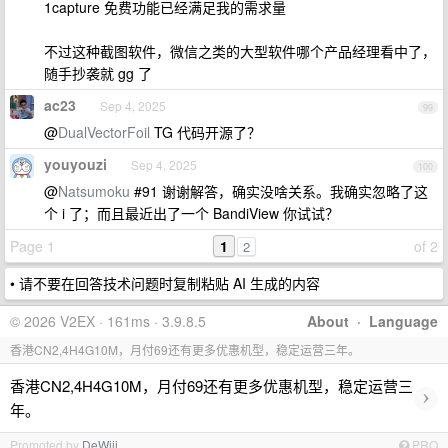
1capture 免费功能已经满足我的需求量
不过这种截图软件，微信之类的大型软件哪个产品经理看中了，
随手抄袭就 gg 了
ac23
Sep 4, 2025
99
@
DualVectorFoil
TG 代码开源了？
youyouzi
Sep 4, 2025
100
@
Natsumoku
#91 谢谢解答，确实没啥关系。我确实忽略了这
个 i 了；而且最近出了一个 BandiView 你试试？
Page 1
1
of 2
2
• 请不要在回答技术问题时复制粘贴 AI 生成的内容
© 2026 V2EX · 161ms · 3.9.8.5
About
·
Language
香港CN2,4H4G10M，月付69还有更多优惠机型，稳定运营三年。
香港CN2,4H4G10M，月付69还有更多优惠机型，稳定运营三
›
年。
Promoted by
DeWjjj
PRO