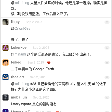
@
xclimbing
大量文件处理的时候，他还是第一选择，确实是神
器。
读书时没钱用盗版，工作后就入正了。
Kepy
Sep 2, 2025
36
@
OrionRies
来了，来了
kokerkov
Sep 2, 2025
37
@
minami
这个是反讽还是褒奖，我已经分不出来了。
feikeq
Sep 2, 2025
1
38
二千年初年的 Google Earth
thealert
Sep 2, 2025
39
@
xclimbing
#28 自己看看他的官网和 ui ，这么牛皮 ui 的做不
好？为什么小众正是这个原因
mobaijun
Sep 2, 2025
40
listary typora,其它的暂时没有
Meursau1T
Sep 2, 2025
1