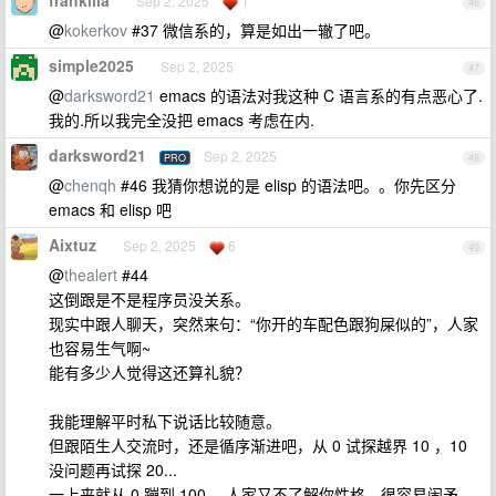
frankilla
Sep 2, 2025
1
46
@
kokerkov
#37 微信系的，算是如出一辙了吧。
simple2025
Sep 2, 2025
47
@
darksword21
emacs 的语法对我这种 C 语言系的有点恶心了.
我的.所以我完全没把 emacs 考虑在内.
darksword21
Sep 2, 2025
PRO
48
@
chenqh
#46 我猜你想说的是 elisp 的语法吧。。你先区分
emacs 和 elisp 吧
Aixtuz
Sep 2, 2025
6
49
@
thealert
#44
这倒跟是不是程序员没关系。
现实中跟人聊天，突然来句：“你开的车配色跟狗屎似的”，人家
也容易生气啊~
能有多少人觉得这还算礼貌？
我能理解平时私下说话比较随意。
但跟陌生人交流时，还是循序渐进吧，从 0 试探越界 10 ，10
没问题再试探 20...
一上来就从 0 蹦到 100 ，人家又不了解你性格，很容易闹矛