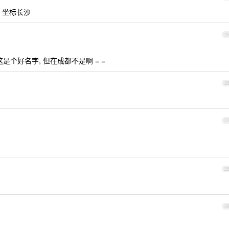
 坐标长沙
2
是个好名字, 但在成都不是啊 = =
2
）
2
2
2