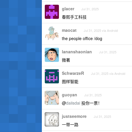
glacer
Jul 31, 2025
春熙手工科技
maocat
Jul 31, 2025 via Android
the people office /dog
lananshaonian
Jul 31, 2025
微著
SchwarzeR
Jul 31, 2025 via Android
图样智能
guoyan
Jul 31, 2025
@
daiisdai
投你一票！
justseemore
Jul 31, 2025
一带一路