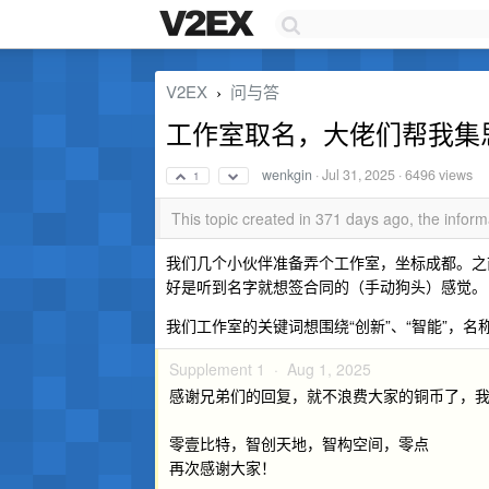
V2EX
问与答
›
工作室取名，大佬们帮我集
wenkgin
·
Jul 31, 2025
· 6496 views
1
This topic created in 371 days ago, the info
我们几个小伙伴准备弄个工作室，坐标成都。之
好是听到名字就想签合同的（手动狗头）感觉。
我们工作室的关键词想围绕“创新”、“智能”，名称想
Supplement 1 ·
Aug 1, 2025
感谢兄弟们的回复，就不浪费大家的铜币了，我们
零壹比特，智创天地，智构空间，零点
再次感谢大家！