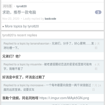
问与答
•
tyro820
求助，推荐一款电脑
3
Nov 23, 2020 • Lastly replied by
badcode
More topics by tyro820
»
tyro820's recent replies
Replied to a topic by lananshaonian
兄弟们，分手了，好心累啊……发
2 天
›
前
泄吐槽一下。
兄弟们？他？
Replied to a topic by miusmile
被老婆提醒初恋送的星星纸里面可能有
4 天
›
前
字，我睡不着了
好消息中奖了，坏消息过期了
Replied to a topic by monosave
一个每年都要向我借一两千块钱做过
7 月 24
›
日
度的远房堂弟，说要买车
我勒个烧纲，同名同姓呀
https://i.imgur.com/MAyk5GN.png