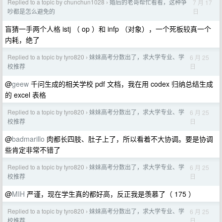
Replied to a topic by chunchun1028
婚后的老哥帮忙看看，这种争
7 月 17
›
日
吵都是怎么避免的
盲猜一手两个人格 istj （ op ）和 infp （对象），一个死板较真一个
内耗，绝了
Replied to a topic by tyro820
妹妹高考分数出了，求大学专业、学
6 月 25
›
日
校推荐
@
geew
千问生成的相关学校 pdf 文档，我在用 codex 归纳总结生成
的 excel 表格
Replied to a topic by tyro820
妹妹高考分数出了，求大学专业、学
6 月 25
›
日
校推荐
@
badmarillo
肉都长四肢、肚子上了，所以看着不大协调。要是协调
些肯定非常不错了
Replied to a topic by tyro820
妹妹高考分数出了，求大学专业、学
6 月 25
›
日
校推荐
@
MIH
严谨，现在学生真的都好高，反正我是羡慕了（ 175 ）
Replied to a topic by tyro820
妹妹高考分数出了，求大学专业、学
6 月 25
›
日
校推荐