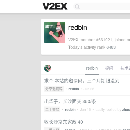
redbin
V2EX member #661021, joined on
Today's activity rank
6483
redbin
提问
技术
求个 本站的邀请码，三个月期限没到
分享邀请码
•
redbin
•
Jun 26
出华子，长沙面交 350/条
二手交易
•
redbin
•
Jun 16
• Lastly replied by
zhu
收长沙京东家政 40
二手交易
•
•
May 12
• Lastly replied by