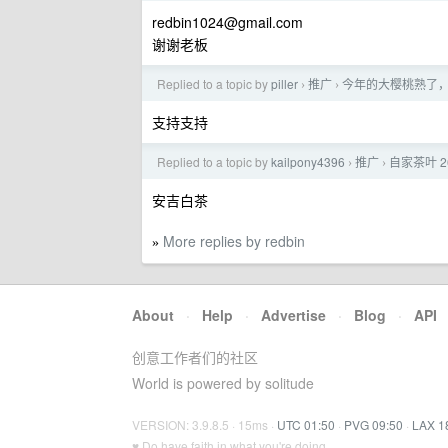
redbin1024@gmail.com
谢谢老板
Replied to a topic by
piller
推广
今年的大樱桃熟了，
›
›
支持支持
Replied to a topic by
kailpony4396
推广
自家茶叶 
›
›
安吉白茶
More replies by redbin
»
About
·
Help
·
Advertise
·
Blog
·
API
创意工作者们的社区
World is powered by solitude
VERSION: 3.9.8.5 · 15ms ·
UTC 01:50
·
PVG 09:50
·
LAX 1
♥ Do have faith in what you're doing.