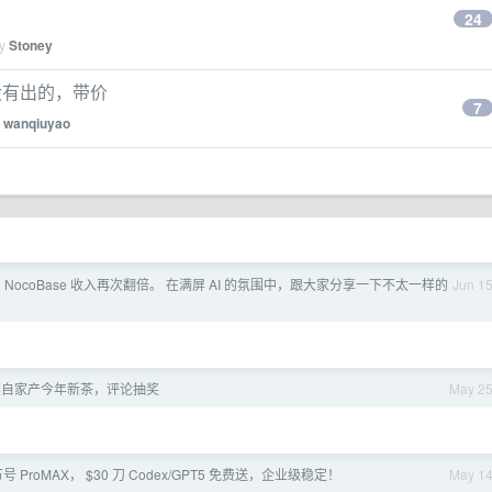
24
by
Stoney
，有没有出的，带价
7
y
wanqiuyao
 NocoBase 收入再次翻倍。 在满屏 AI 的氛围中，跟大家分享一下不太一样的
Jun 1
卖自家产今年新茶，评论抽奖
May 2
号 ProMAX， $30 刀 Codex/GPT5 免费送，企业级稳定！
May 1