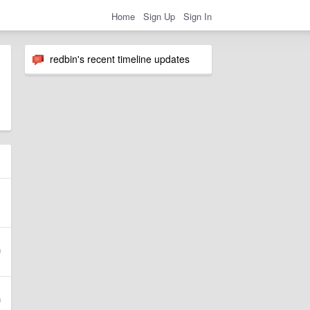
Home
Sign Up
Sign In
redbin's recent timeline updates