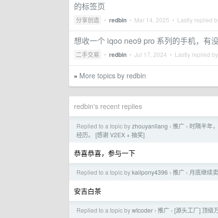
的标签页
分享创造
•
redbin
•
Mar 14, 2025
• Lastly replied 
想收一个 iqoo neo9 pro 系列的手机
二手交易
•
redbin
•
Jul 17, 2024
• Lastly replied b
More topics by redbin
»
redbin's recent replies
Replied to a topic by
zhouyanliang
推广
时隔半年，
›
›
经历。 [感谢 V2EX + 抽奖]
恭喜恭喜，参与一下
Replied to a topic by
kailpony4396
推广
月底继续
›
›
安吉白茶
Replied to a topic by
wtcoder
推广
[源头工厂] 顶级万
›
›