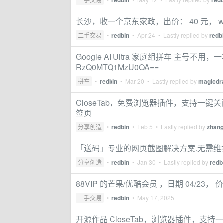
redbin
redb
长沙，收一个京东家政，出价： 40 元， wx_ba
二手交易
•
redbin
•
Apr 24
• Lastly replied by
redb
Google AI Ultra 家庭组拼车 主号不
RzQ0MTQ1MzU0OA==
拼车
•
redbin
•
Mar 20
• Lastly replied by
magicdr
CloseTab，免费浏览器插件，支持一键
签页
分享创造
•
redbin
•
Feb 5
• Lastly replied by
zhan
「送码」专业的网页截图解决方案.无需维护
分享创造
•
redbin
•
Jan 30
• Lastly replied by
redb
88VIP 的芒果/优酷会员 ，日期 04/23， 价
二手交易
•
redbin
•
May 17, 2025
开源作品 CloseTab，浏览器插件，支