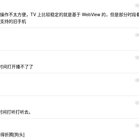
2
作不太方便，TV 上比较稳定的就是基于 WebView 的，但是部分时段
支持的旧手机
2
2
前段时间打开播不了了
2
2
时间打听打听去。
2
得折腾[狗头]