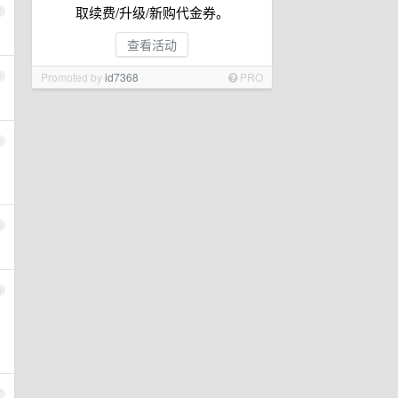
取续费/升级/新购代金券。
2
查看活动
Promoted by
id7368
PRO
3
4
5
6
7