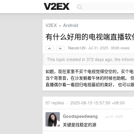
V2EX
Android
›
有什么好用的电视端直播软
Naruto129
·
Jul 31, 2025
· 9536 views
This topic created in 372 days ago, the info
如题，现在家里不买个电视觉得空空的，买个电视
当个背景音，在沙发躺着午休的时候也助眠。 
直播偶尔看一看回归电视最初的美好， 也可以
57 replies
•
2025-08-15 15:57:50 +08:00
Goodspeedwang
Jul 31, 2025
关键是找稳定的源