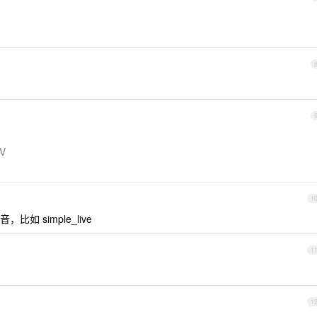
TV
1
 simple_live
1
1