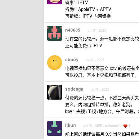
省事：IPTV
折腾：AppleTV + APTV
再折腾：IPTV 内网组播
n43635
Jul 31, 2025
现在查的比较严，源一般都不稳定比较折
还可能免费带 IPTV
sbboy
Jul 31, 2025
电视直播如果不愿意交 iptv 的钱
可以投屏，基本上央视和卫视都有了，
sodesga
Jul 31, 2025
付费的源比较稳一点，不然三天两头失
要么，内网组播转单播，稳如老狗。
btw：央视+卫视+地方台。午后时段，
ltkun
1
Jul 31, 2025 via Android
能上网的话建议每月 9.9 当然如果想