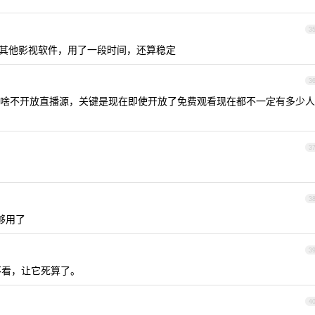
3
里面还有其他影视软件，用了一段时间，还算稳定
3
啥不开放直播源，关键是现在即使开放了免费观看现在都不一定有多少人
3
3
够用了
3
性不看，让它死算了。
4