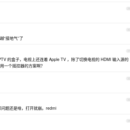
2
3
越“接地气”了
3
V 的盒子，电视上还连着 Apple TV ，除了切换电视的 HDMI 输入源的
用一个摇控器的方案啊？
3
3
问题还是啥，打开就崩。redmi
3