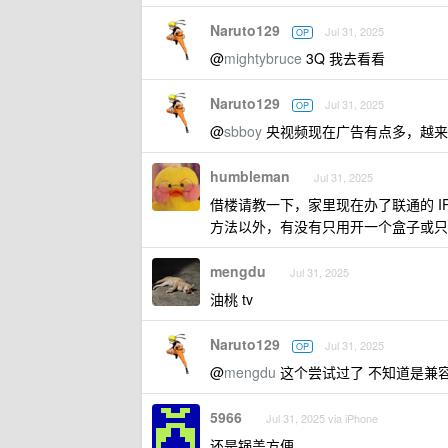
Naruto129
Jul 31, 2025
OP
@
mightybruce
3Q 我去看看
Naruto129
Jul 31, 2025
OP
@
sbboy
央视频现在广告有点多，越来
humbleman
Jul 31, 2025
借楼请教一下，家里现在办了联通的 IPT
方法以外，有没有只用开一个盒子或只
mengdu
Jul 31, 2025
油桃 tv
Naruto129
Jul 31, 2025
OP
@
mengdu
这个尝试过了 不知道是兼容
5966
Jul 31, 2025 via iPhone
还是锅盖方便