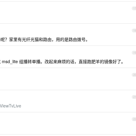
1
1
呢？家里有光纤光猫和路由，用的是路由拨号。
1
 或 msd_lite 组播转单播。改起来麻烦的话，直接跑肥羊的镜像好了。
2
2
ViewTvLive
2