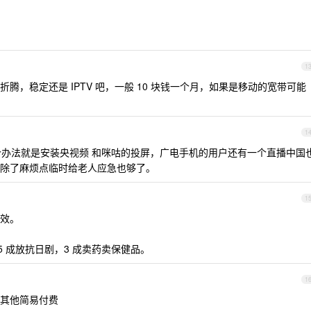
1
腾，稳定还是 IPTV 吧，一般 10 块钱一个月，如果是移动的宽带可能
1
还有个办法就是安装央视频 和咪咕的投屏，广电手机的用户还有一个直播中国
除了麻烦点临时给老人应急也够了。
1
效。
5 成放抗日剧，3 成卖药卖保健品。
1
看其他简易付费