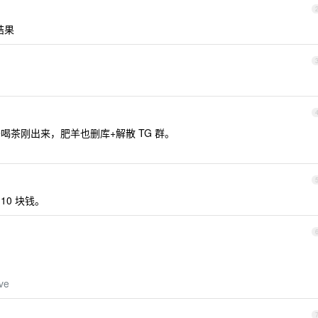
结果
去喝茶刚出来，肥羊也删库+解散 TG 群。
10 块钱。
ive