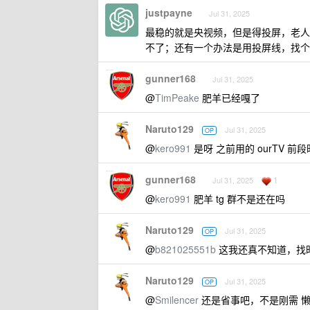
justpayne
Jul 31, 2025
最稳的就是央视频，但是得投屏，老人操
不了；还有一个办法是用投屏线，找个
gunner168
Jul 31, 2025
@
TimPeake
肥羊已经嘎了
Naruto129
Jul 31, 2025
OP
@
kero991
是呀 之前用的 ourTV 
gunner168
1
Jul 31, 2025
@
kero991
肥羊 tg 群不是还在吗
Naruto129
Jul 31, 2025
OP
@
b821025551b
这我还真不知道，找
Naruto129
Jul 31, 2025
OP
@
Smilencer
还是省事吧，不是刚需 懒