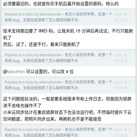
必须要最旧的，也就是你买手机后最开始设置的密码，特么的
Replied to a topic by eternalhunter
有无小米的同学啊，反馈一个
2025 年 7
›
月 28 日
系统 bug，无缘无故锁屏了怎么输密码都不对
技术支持那边要了 IMEI 码，让我关机 15 分钟后再试试，不行只能刷
机了
然后，试了，还是不行，看来只能刷机了
Replied to a topic by eternalhunter
有无小米的同学啊，反馈一个
2025 年 7
›
月 28 日
系统 bug，无缘无故锁屏了怎么输密码都不对
@
iyaozhen
可以设置的，可以改 4 位
Replied to a topic by eternalhunter
有无小米的同学啊，反馈一个
2025 年 7
›
月 28 日
系统 bug，无缘无故锁屏了怎么输密码都不对
这个问题挺扯淡的，一般是要系统版本号和上传日志，但是因为锁屏
进不去啥也操作不了
小米云同步估计在重启锁屏状态下也没法运行吧，不然临时提升下云
空间额度，把照片同步出来，再刷机也不是不能接受
Replied to a topic by eternalhunter
有无小米的同学啊，反馈一个
2025 年 7
›
月 28 日
系统 bug，无缘无故锁屏了怎么输密码都不对