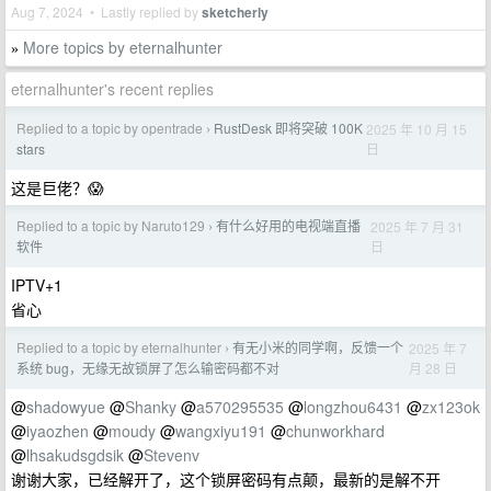
Aug 7, 2024 • Lastly replied by
sketcherly
More topics by eternalhunter
»
eternalhunter's recent replies
Replied to a topic by opentrade
RustDesk 即将突破 100K
2025 年 10 月 15
›
日
stars
这是巨佬？😱
Replied to a topic by Naruto129
有什么好用的电视端直播
2025 年 7 月 31
›
日
软件
IPTV+1
省心
Replied to a topic by eternalhunter
有无小米的同学啊，反馈一个
2025 年 7
›
月 28 日
系统 bug，无缘无故锁屏了怎么输密码都不对
@
shadowyue
@
Shanky
@
a570295535
@
longzhou6431
@
zx123ok
@
iyaozhen
@
moudy
@
wangxiyu191
@
chunworkhard
@
lhsakudsgdsik
@
Stevenv
谢谢大家，已经解开了，这个锁屏密码有点颠，最新的是解不开