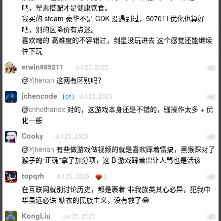
吧，荤素搭配才是健康饮食。
我买的 steam 豪华不是 CDK 没遇到过，5070TI 优化也算好
吧，别的区降价有点迷。
喜欢魂的 高难度的不容错过，剑星没玩进去 这个感觉还能继续
往下玩
erwin985211
Jul 25, 2025
43
@
Yjhenan
这两有区别吗？
jchencode
Jul 25, 2025
OP
44
@
cnhothandx
对的，这游戏本身还是不错的，骚操作太多 + 优
化一般
Cooky
Jul 25, 2025
45
@
Yjhenan
有些做游戏做视频的就是喜欢踩着雷搞，黑猴踩对了
猴子的“正确”拿了加分项，这 B 游戏踩着雷让人骂也是活该
topqrh
Jul 25, 2025
2
46
在互联网就别讨论历史，都是裹着“非我族类其心必异，犯我中
华虽远必诛”糖衣的民族主义，没有救了😂
KongLiu
Jul 25, 2025
47