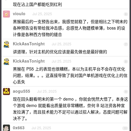
现在沾上国产都能吃到红利
vioulo
Jul 25, 2025
6
黑猴最后的一支预告出来，我感觉就稳了，但是相比之下明末的
各种预告没有带给我冲击感，总感觉人物建模单薄，boss 的设
计像是各种西方怪物的缝合
KickAssTonight
Jul 25, 2025
7
讲道理，针对主机的优化应该是最先做也是最好做的
KickAssTonight
Jul 25, 2025
8
黑猴在 PS5 上的表现也很糟糕，本以为主机平台不会存在优化
问题，结果。。。这直接导致了我对国产单机游戏在优化上的信
心丢失
aogu555
Jul 25, 2025
9
现在回头翻看明末的第一个 demo ，你就会恍然大悟了，本身这
个游戏 demo 就能看出质量就非常糟糕，奈何 B 站注资各种宣
发拉满了，而且技术能力不足可以通过招人解决，态度问题可解
决不了。
0x663
Jul 25, 2025
10