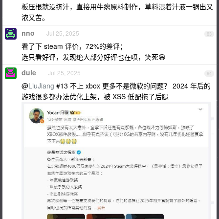
板压根就没挤汁，直接用牛瘪原料制作，草料混着汁液一锅出又
浓又苦。
nno
Jul 25, 2025
63
看了下 steam 评价，72%的差评；
选只看好评，发现绝大部分好评也在喷，笑死😆
dule
Jul 25, 2025
64
@
LiuJiang
#13 不上 xbox 更多不是微软的问题？ 2024 年后的
游戏很多都办法优化上架，被 XSS 低配拖了后腿