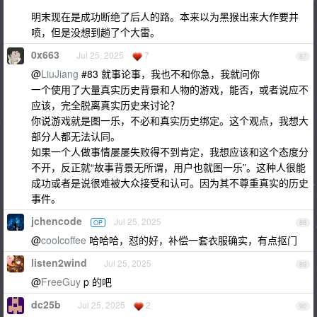
明末现在是成功断绝了后人的路。本来以为黑猴出来大作要井
喷，但是没想到趟了个大雷。
0x663
Jul 25, 2025
7
87
@
LiuJiang
#83 就事论事，我也不和你急，我就问你
一个使用了大量真实历史背景和人物的游戏，能否，或者说应不
应该，完全脱离真实历史来讨论？
你说游戏就是图一乐，不必和真实历史绑定。这个观点，我想大
部分人都无法认同。
如果一个人做事情屡屡失败得不到肯定，我想应该和这个态度分
不开，反正就“故事背景无所谓，用户也就图一乐”。这种人很能
成功或者是说很难被大众接受和认可。因为其不尊重真实的历史
事件。
jchencode
Jul 25, 2025
OP
88
@
coolcoffee
哈哈哈，怼的好，补偿一套衣服确实，有点抠门
listen2wind
Jul 25, 2025
89
@
FreeGuy
p 的吧
dc25b
Jul 25, 2025
2
90