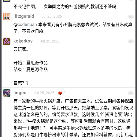
不长记性啊，上次举国之力的神游预购的教训还不够吗
lfitzgerald
Jul 25, 2025
60
@
coderluan
本来看到有小丑牌元素想去试试，结果有日麻就算
了，不喜欢日麻
kokerkov
Jul 25, 2025
61
云玩家。
开始：夏思源作品
结束：夏思源作品
自恋？？
lingeo
Jul 25, 2025
2
62
有一家新的牛瘪火锅开店，广告铺天盖地，试营业期间各种探店
博主清一色的好评。等到开店那天，把菜端上了桌，食客们发现
这味道怎么是苦的，纷纷要求退款。这时候几个`资深老饕`站出
来说，"牛瘪火锅就是这个味，等吃到后面就会有回甘，这味道
那叫一个地道！"，可事实是牛瘪火锅经过这么多年的改良，老
厨师们都是用牛瘪挤出来的汁做菜，还要加香料辅佐，而新店老