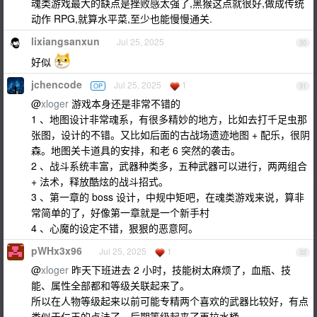
魂类游戏最大的缺点是挫败感太强了,黑猴这点就很好,做成传统
动作 RPG,就算水平菜,至少也能慢慢通关.
lixiangsanxun
Jul 25, 2025
30
好似
jchencode
Jul 25, 2025
1
OP
31
@
xloger
游戏本身还是非常不错的
1 、地图设计非常魂系，有很多精妙的地方，比如去打千足虫那
张图，设计的不错。又比如后面的古战场遗迹地图 + 配乐，很阴
森。地图关卡道具的安排，和老 6 突然的袭击。
2 、战斗系统丰富，武器种类多，五种武器可以进行，两两组合
+ 法术，释放酷炫的战斗招式。
3 、第一章的 boss 设计，中规中矩吧，在魂类游戏来说，算非
常简单的了，好像第一章就是一个新手村
4 、心魔的设定不错，狠狠的恶意阿。
pWHx3x96
Jul 25, 2025
1
32
@
xloger
昨天下班进去 2 小时，技能树太麻烦了，血瓶、技
能、属性全部都和等级关联起来了。
所以在人物等级起来以前可能专精两个喜欢的武器比较好，有点
类似于仁王的点法了，后期等级起来了再拉水桶