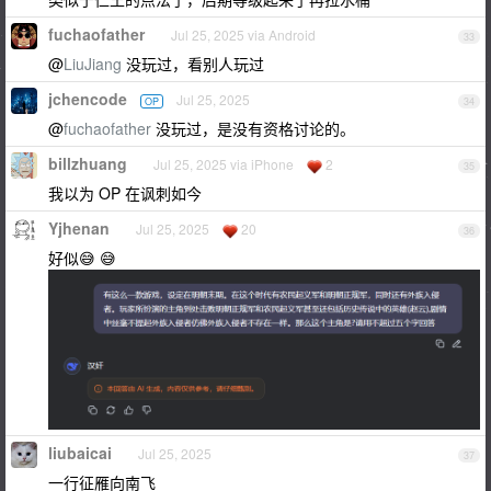
fuchaofather
Jul 25, 2025 via Android
33
@
LiuJiang
没玩过，看别人玩过
jchencode
Jul 25, 2025
OP
34
@
fuchaofather
没玩过，是没有资格讨论的。
billzhuang
Jul 25, 2025 via iPhone
2
35
我以为 OP 在讽刺如今
Yjhenan
Jul 25, 2025
20
36
好似😅 😅
liubaicai
Jul 25, 2025
37
一行征雁向南飞