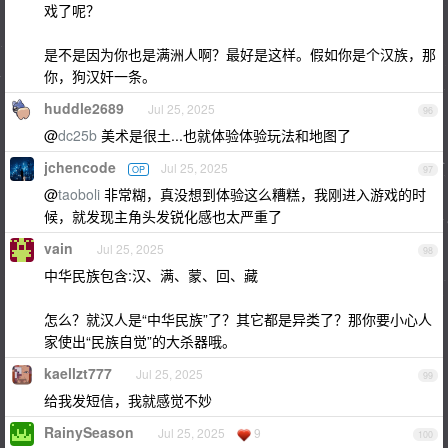
戏了呢？
是不是因为你也是满洲人啊？最好是这样。假如你是个汉族，那
你，狗汉奸一条。
huddle2689
Jul 25, 2025
96
@
dc25b
美术是很土...也就体验体验玩法和地图了
jchencode
Jul 25, 2025
OP
97
@
taoboli
非常糊，真没想到体验这么糟糕，我刚进入游戏的时
候，就发现主角头发锐化感也太严重了
vain
Jul 25, 2025
98
中华民族包含:汉、满、蒙、回、藏
怎么？就汉人是“中华民族”了？其它都是异类了？那你要小心人
家使出“民族自觉”的大杀器哦。
kaellzt777
Jul 25, 2025
99
给我发短信，我就感觉不妙
RainySeason
Jul 25, 2025
9
100