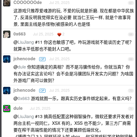
COOOOOOde
Jul 25, 2025
67
这游戏只推荐爱魂游的玩, 不爱的玩就是折磨. 现在都是中华民族
了, 反清反明我觉得实在没必要 就当仁王玩一样, 就是个故事背
景, 里面主线是杀怪物(被感染的人也是怪
0x663
Jul 25, 2025
2
68
@
LiuJiang
#11 你这也敏感了吧，咋玩游戏就不能谈历史了呢？
就算水平低那也不能封人口吧。
jchencode
Jul 25, 2025
OP
69
@
dule
你知道确定的真相？而不是冯骥传给你，你就当真？你
有办法证实这言论吗？会不会是冯骥团队开发实力问题？为啥国
外游戏厂商可以做到？
jchencode
Jul 25, 2025
OP
70
@
0x663
游戏就图一乐，跟真实历史事件绑定起来，有意义吗？
dule
Jul 25, 2025
71
@
LiuJiang
#13 搞高低配置这种弱智操作，微软还要求开发者对
两台主机一视同仁，XSX 有的，XSS 也不能少，第三方厂商需
要在榨干高端性能的情况下还要兼顾低端优化，
《博德之门 3 》同样延迟上架 xbox ，何况游戏科学这种刚接触