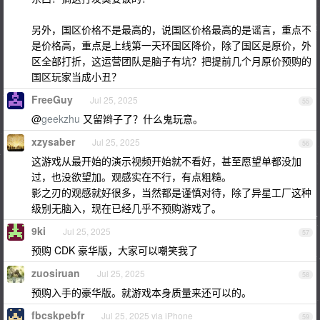
另外，国区价格不是最高的，说国区价格最高的是谣言，重点不
是价格高，重点是上线第一天环国区降价，除了国区是原价，外
区全部打折，这运营团队是脑子有坑？把提前几个月原价预购的
国区玩家当成小丑？
FreeGuy
Jul 25, 2025
55
@
geekzhu
又留辫子了？什么鬼玩意。
xzysaber
Jul 25, 2025
56
这游戏从最开始的演示视频开始就不看好，甚至愿望单都没加
过，也没欲望加。观感实在不行，有点粗糙。
影之刃的观感就好很多，当然都是谨慎对待，除了异星工厂这种
级别无脑入，现在已经几乎不预购游戏了。
9ki
Jul 25, 2025
57
预购 CDK 豪华版，大家可以嘲笑我了
zuosiruan
Jul 25, 2025
58
预购入手的豪华版。就游戏本身质量来还可以的。
fbcskpebfr
Jul 25, 2025 via iPhone
59