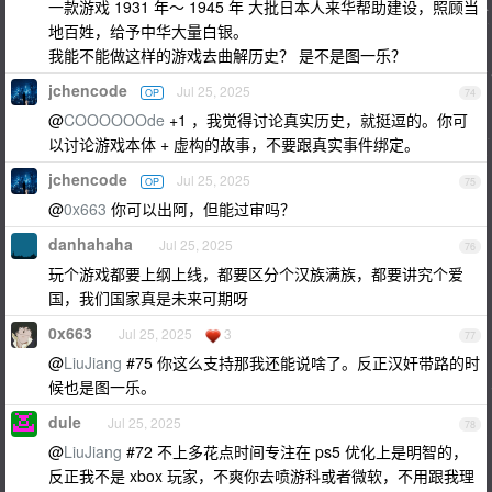
一款游戏 1931 年～ 1945 年 大批日本人来华帮助建设，照顾当
地百姓，给予中华大量白银。
我能不能做这样的游戏去曲解历史？ 是不是图一乐？
jchencode
Jul 25, 2025
OP
74
@
COOOOOOde
+1 ，我觉得讨论真实历史，就挺逗的。你可
以讨论游戏本体 + 虚构的故事，不要跟真实事件绑定。
jchencode
Jul 25, 2025
OP
75
@
0x663
你可以出阿，但能过审吗？
danhahaha
Jul 25, 2025
76
玩个游戏都要上纲上线，都要区分个汉族满族，都要讲究个爱
国，我们国家真是未来可期呀
0x663
Jul 25, 2025
3
77
@
LiuJiang
#75 你这么支持那我还能说啥了。反正汉奸带路的时
候也是图一乐。
dule
Jul 25, 2025
78
@
LiuJiang
#72 不上多花点时间专注在 ps5 优化上是明智的，
反正我不是 xbox 玩家，不爽你去喷游科或者微软，不用跟我理