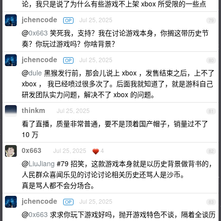
论，我只是说了为什么有些游戏不上架 xbox 所受限的一些点
jchencode
Jul 25, 2025
OP
79
@
0x663
笑死我，支持？我在讨论游戏本身，你搁这带历史节
奏？你玩过游戏吗？你啥背景？
jchencode
Jul 25, 2025
OP
80
@
dule
黑猴发行前，那会儿说上 xbox ，发售结束之后，上不了
xbox ， 我已经喷过很多次了。后面我就知道了，就是游科自己
研发团队实力问题，解决不了 xbox 的问题。
thinkm
Jul 25, 2025
81
看了直播，质量非常普通，要不是顶着国产帽子，销量过不了
10 万
0x663
Jul 25, 2025
4
82
@
LiuJiang
#79 招笑，这款游戏本身就是以历史背景做背书的，
人民群众喜闻乐见的讨论讨论相关历史还骂人是沙币。
真是骂人都不会分场合。
jchencode
Jul 25, 2025
OP
83
@
0x663
求求你玩下游戏好吗，抛开游戏特色不谈，隔着全谈历