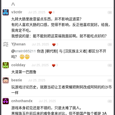
八
v3ct0r
Jul 25, 2025
8
38
九转大肠里故意留点东西，并不影响这道菜？
有的人喜欢大肠的口感，觉得不影响，反正他喜欢就好。给我，
我肯定不吃。
我想说的是：能不能别把这菜端我面前啊。就不能吃点好的？
Yjhenan
Jul 25, 2025
3
39
@
erwin985211
你连 [朝代粉] 与 [汉民族主义者] 都区分不开
吗？
coldday
Jul 25, 2025
3
40
大清第一巴图鲁
bestie
Jul 25, 2025
41
玩游戏讨论历史，就跟当初让王者荣耀把荆轲改成阿轲的的沙币
一样
cnhothandx
Jul 25, 2025
42
游戏本身初见还是不错的，只是太难了挑人。
黑猴珠玉在前后来的难免拿来对比，但不能国产每个都是 3A