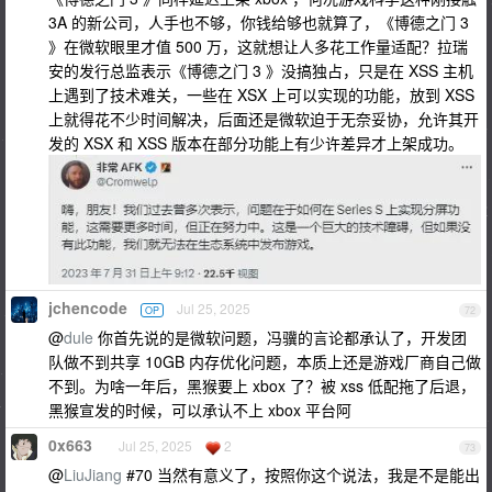
3A 的新公司，人手也不够，你钱给够也就算了，《博德之门 3
》在微软眼里才值 500 万，这就想让人多花工作量适配？拉瑞
安的发行总监表示《博德之门 3 》没搞独占，只是在 XSS 主机
上遇到了技术难关，一些在 XSX 上可以实现的功能，放到 XSS
上就得花不少时间解决，后面还是微软迫于无奈妥协，允许其开
发的 XSX 和 XSS 版本在部分功能上有少许差异才上架成功。
jchencode
Jul 25, 2025
OP
72
@
dule
你首先说的是微软问题，冯骥的言论都承认了，开发团
队做不到共享 10GB 内存优化问题，本质上还是游戏厂商自己做
不到。为啥一年后，黑猴要上 xbox 了？被 xss 低配拖了后退，
黑猴宣发的时候，可以承认不上 xbox 平台阿
0x663
Jul 25, 2025
2
73
@
LiuJiang
#70 当然有意义了，按照你这个说法，我是不是能出