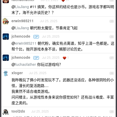
24
@
LiuJiang
#11 搞笑，你这样的结论也是沙币。游戏名字都叫明
末了，海不允许谈历史？？
erwin985211
Jul 25, 2025
25
@
LiuJiang
朝代粉太魔怔，节奏肯定飞起
jchencode
Jul 25, 2025
OP
26
@
erwin985211
朝代粉，确实有点离谱，知乎上清一色都是。这
帮个比，抛开游戏本身不谈，搁那讨论历史。
jchencode
Jul 25, 2025
1
OP
27
@
fuchaofather
你玩过游戏吗？
xloger
Jul 25, 2025
28
我昨晚玩了俩小时发现玩不了。武器还没适应，各种很阴险的小
怪，漫长的复活跑路....
我果然不适合魂类游戏。
问问楼主，从游戏性本身来说你感觉如何？还有战斗难度、丰富
度之类的。
tool2dx
Jul 25, 2025
29