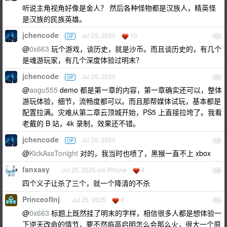
听说主角视角好像是金人？ 然后各种怪物都是汉族人，精英怪
是汉族的民族英雄。
jchencode
Jul 25, 2025
10
OP
11
@
0x663
玩个游戏，谈历史，就是沙币。而且谈历史的，有几个
是魂游玩家，有几个深度体验过明末？
jchencode
Jul 25, 2025
OP
12
@
aogu555
demo 都是第一章的内容，第一章确实还可以，整体
游玩体验，细节，流畅度都可以。而且那帮媒体试玩，基本都是
配置拉满。灾难从第二章云顶城开始，PS5 上直接拉垮了。我看
老戴的 B 站，4k 录制，效果还不错。
jchencode
Jul 25, 2025
OP
13
@
KickAssTonight
对的，我当时也喷了，黑猴一直不上 xbox
fanxasy
Jul 25, 2025 via iPhone
4
14
四个义子让杀了三个，就一个降清的不杀
PrinceofInj
Jul 25, 2025
2
15
@
0x663
标题上既然挂了明末的字样，相信很多人都是想体验一
下逆天改命的情节，要不然临高启明怎么会那么火，很大一个原