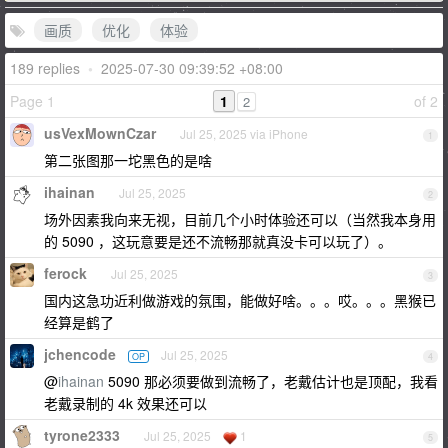
画质
优化
体验
189 replies
•
2025-07-30 09:39:52 +08:00
Page 1
1
of 2
2
usVexMownCzar
Jul 25, 2025 via iPhone
1
第二张图那一坨黑色的是啥
ihainan
Jul 25, 2025
2
场外因素我向来无视，目前几个小时体验还可以（当然我本身用
的 5090 ，这玩意要是还不流畅那就真没卡可以玩了）。
ferock
Jul 25, 2025
3
国内这急功近利做游戏的氛围，能做好啥。。。哎。。。黑猴已
经算是鹤了
jchencode
Jul 25, 2025
OP
4
@
ihainan
5090 那必须要做到流畅了，老戴估计也是顶配，我看
老戴录制的 4k 效果还可以
tyrone2333
Jul 25, 2025
1
5