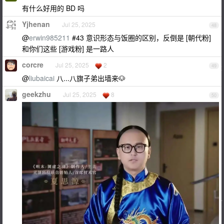
有什么好用的 BD 吗
Yjhenan
Jul 25, 2025
48
@
erwin985211
#43 意识形态与饭圈的区别，反倒是 [朝代粉]
和你们这些 [游戏粉] 是一路人
corcre
Jul 25, 2025
2
49
@
liubaicai
八...八旗子弟出墙来🐶
geekzhu
Jul 25, 2025
8
50