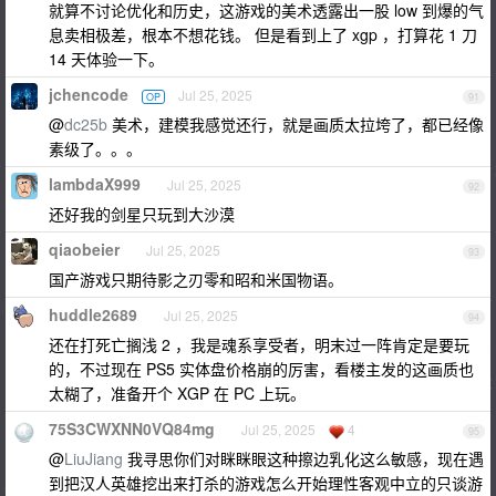
就算不讨论优化和历史，这游戏的美术透露出一股 low 到爆的气
息卖相极差，根本不想花钱。 但是看到上了 xgp ，打算花 1 刀
14 天体验一下。
jchencode
Jul 25, 2025
OP
91
@
dc25b
美术，建模我感觉还行，就是画质太拉垮了，都已经像
素级了。。。
lambdaX999
Jul 25, 2025
92
还好我的剑星只玩到大沙漠
qiaobeier
Jul 25, 2025
93
国产游戏只期待影之刃零和昭和米国物语。
huddle2689
Jul 25, 2025
94
还在打死亡搁浅 2 ，我是魂系享受者，明末过一阵肯定是要玩
的，不过现在 PS5 实体盘价格崩的厉害，看楼主发的这画质也
太糊了，准备开个 XGP 在 PC 上玩。
75S3CWXNN0VQ84mg
Jul 25, 2025
4
95
@
LiuJiang
我寻思你们对眯眯眼这种擦边乳化这么敏感，现在遇
到把汉人英雄挖出来打杀的游戏怎么开始理性客观中立的只谈游