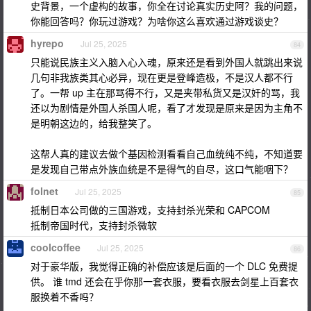
史背景，一个虚构的故事，你全在讨论真实历史阿？我的问题，
你能回答吗？你玩过游戏？为啥你这么喜欢通过游戏谈史？
hyrepo
Jul 25, 2025
84
只能说民族主义入脑入心入魂，原来还是看到外国人就跳出来说
几句非我族类其心必异，现在更是登峰造极，不是汉人都不行
了。一帮 up 主在那骂得不行，又是夹带私货又是汉奸的骂，我
还以为剧情是外国人杀国人呢，看了才发现是原来是因为主角不
是明朝这边的，给我整笑了。
这帮人真的建议去做个基因检测看看自己血统纯不纯，不知道要
是发现自己带点外族血统是不是得气的自尽，这口气能咽下？
folnet
Jul 25, 2025
85
抵制日本公司做的三国游戏，支持封杀光荣和 CAPCOM
抵制帝国时代，支持封杀微软
coolcoffee
Jul 25, 2025
86
对于豪华版，我觉得正确的补偿应该是后面的一个 DLC 免费提
供。 谁 tmd 还会在乎你那一套衣服，要看衣服去剑星上百套衣
服换着不香吗？