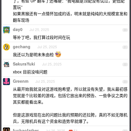
了，有些 UP 翻车了还嘴硬：“我电脑是顶配没有试过，更低配
置玩”
如果黑猴还有一点情怀加成的话，明末就是纯纯的大规模宣发和
翻车现场
day0
Jul 25, 2025
20
等补丁吧，我打算过段时间在玩
gechang
Jul 25, 2025
21
我还以为是明末朱由检
SakuraYuki
Jul 25, 2025
22
xbox 目前没啥问题
Greenm
Jul 25, 2025
23
从最开始我就没对这游戏抱希望，所以就没有失望，我从最初感
觉就是个比较差的游戏，包括它放出来的预告、一些争议之类的
其实都能看出来。
但是这游戏现在出的问题比我的预期的还拉胯，真的不如无限机
兵，无限机兵有这个资金和造势早就爆了。
fuchaofather
Jul 25, 2025
51