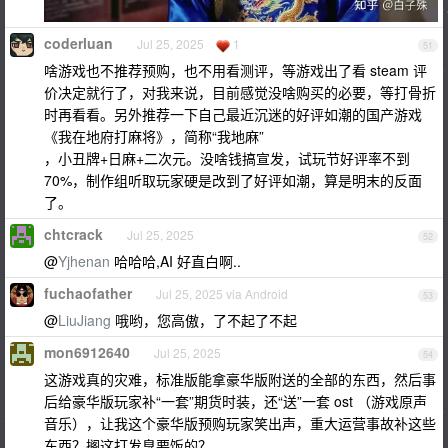
coderluan
Jul 25, 2025
1
51
啥游戏也不推荐预购，也不用看测评，等游戏出了看 steam 评
价决定就行了，对我来说，目前感觉没啥购买的必要，等打骨折
时再看看。另外推荐一下自己最近沉迷的好评如潮的国产游戏
《我在地府打麻将》，简称“我地麻”
，小丑牌+日麻+二次元。没啥钱搞宣发，试玩节好评率不到
70%，制作组听取玩家硬是改到了好评如潮，算是明末的反面
了。
chtcrack
Jul 25, 2025
52
@
Yjhenan
哈哈哈,AI 好直白啊..
fuchaofather
Jul 25, 2025 via Android
53
@
LiuJiang
哦哟，您高傲，了不起了不起
mon6912640
Jul 25, 2025
54
这游戏真的灾难，标准版能拿豪华版附送的全部的东西，然后事
后给豪华版玩家补“一套”期货时装，还“送”一套 ost （游戏原声
音乐），让我这个豪华版预购玩家笑出声，重大运营事故补这些
东西？搁这打发臭要饭的？