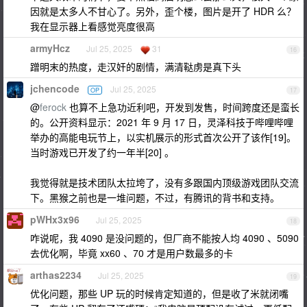
因就是太多人不甘心了。另外，歪个楼，图片是开了 HDR 么？
我在显示器上看感觉亮度很高
armyHcz
Jul 25, 2025
31
16
蹭明末的热度，走汉奸的剧情，满清鞑虏是真下头
jchencode
Jul 25, 2025
OP
17
@
ferock
也算不上急功近利吧，开发到发售，时间跨度还是蛮长
的。公开资料显示：2021 年 9 月 17 日，灵泽科技于哔哩哔哩
举办的高能电玩节上，以实机展示的形式首次公开了该作[19]。
当时游戏已开发了约一年半[20] 。
我觉得就是技术团队太拉垮了，没有多跟国内顶级游戏团队交流
下。黑猴之前也是一堆问题，不过，有腾讯的背书和支持。
pWHx3x96
Jul 25, 2025
18
咋说呢，我 4090 是没问题的，但厂商不能按人均 4090 、5090
去优化啊，毕竟 xx60 、70 才是用户数最多的卡
arthas2234
Jul 25, 2025
19
优化问题，那些 UP 玩的时候肯定知道的，但是收了米就闭嘴