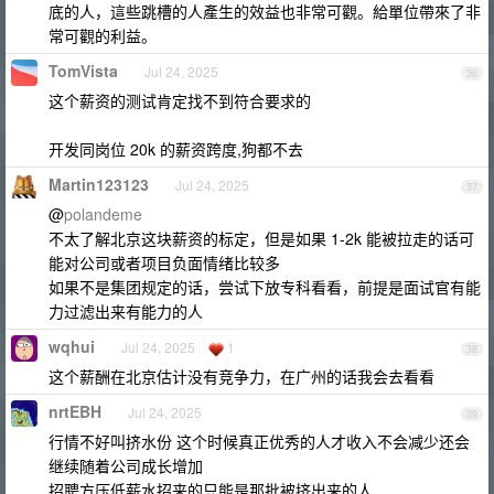
底的人，這些跳槽的人產生的效益也非常可觀。給單位帶來了非
常可觀的利益。
TomVista
Jul 24, 2025
36
这个薪资的测试肯定找不到符合要求的
开发同岗位 20k 的薪资跨度,狗都不去
Martin123123
Jul 24, 2025
37
@
polandeme
不太了解北京这块薪资的标定，但是如果 1-2k 能被拉走的话可
能对公司或者项目负面情绪比较多
如果不是集团规定的话，尝试下放专科看看，前提是面试官有能
力过滤出来有能力的人
wqhui
Jul 24, 2025
1
38
这个薪酬在北京估计没有竞争力，在广州的话我会去看看
nrtEBH
Jul 24, 2025
39
行情不好叫挤水份 这个时候真正优秀的人才收入不会减少还会
继续随着公司成长增加
招聘方压低薪水招来的只能是那批被挤出来的人