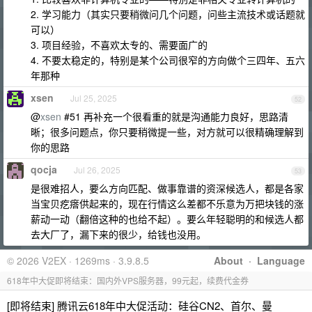
2. 学习能力（其实只要稍微问几个问题，问些主流技术或话题就
可以）
3. 项目经验，不喜欢太专的、需要面广的
4. 不要太稳定的，特别是某个公司很窄的方向做个三四年、五六
年那种
xsen
Jul 25, 2025
52
@
xsen
#51 再补充一个很看重的就是沟通能力良好，思路清
晰；很多问题点，你只要稍微提一些，对方就可以很精确理解到
你的思路
qocja
Jul 26, 2025
53
是很难招人，要么方向匹配、做事靠谱的资深候选人，都是各家
当宝贝疙瘩供起来的，现在行情这么差都不乐意为万把块钱的涨
薪动一动（翻倍这种的也给不起）。要么年轻聪明的和候选人都
去大厂了，漏下来的很少，给钱也没用。
© 2026 V2EX · 1269ms · 3.9.8.5
About
·
Language
618年中大促即将结束：国内外VPS服务器，99元起，续费代金券
[即将结束] 腾讯云618年中大促活动：硅谷CN2、首尔、曼