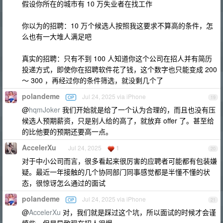
假设你所在的城市有 10 万失业者在找工作
你以为的招聘：10 万个候选人按照我这要求不算高的条件，怎
么也有一大堆人满足吧
真实的招聘：只有不到 100 人知道你这个公司在招人并有简历
投递方式，即使你在招聘软件花了钱，这个数字也只能变成 200
～ 300 ，再经过你的条件筛选，就没剩几个了
polandeme
Jul 24, 2025 via iPhone
OP
19
@
hqmJoker
我们开始就是给了一个认为合理的，而且也没有压
候选人预期薪资，只是别人给的高了，就放弃 offer 了。甚至给
的比他要的预期还要高一点。
AccelerXu
Jul 24, 2025
1
20
对于中小公司而言，很多看起来很厉害的应聘者可能都有包装嫌
疑。最近一年接触的几个协同部门同事感觉都是半懂不懂的状
态，很惊讶怎么通过的面试
polandeme
Jul 24, 2025 via iPhone
OP
21
@
AccelerXu
对，我们就是踩过这个坑，所以面试的时候才会谨