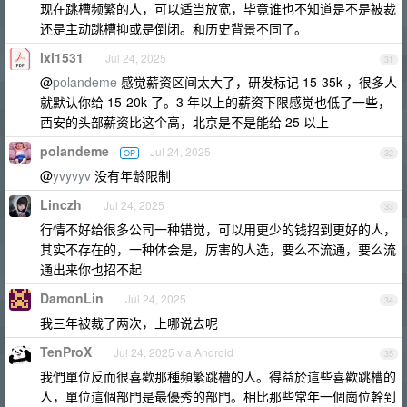
现在跳槽频繁的人，可以适当放宽，毕竟谁也不知道是不是被裁
还是主动跳槽抑或是倒闭。和历史背景不同了。
lxl1531
Jul 24, 2025
31
@
polandeme
感觉薪资区间太大了，研发标记 15-35k ，很多人
就默认你给 15-20k 了。3 年以上的薪资下限感觉也低了一些，
西安的头部薪资比这个高，北京是不是能给 25 以上
polandeme
Jul 24, 2025
OP
32
@
yvyvyv
没有年龄限制
Linczh
Jul 24, 2025
33
行情不好给很多公司一种错觉，可以用更少的钱招到更好的人，
其实不存在的，一种体会是，厉害的人选，要么不流通，要么流
通出来你也招不起
DamonLin
Jul 24, 2025
34
我三年被裁了两次，上哪说去呢
TenProX
Jul 24, 2025 via Android
35
我們單位反而很喜歡那種頻繁跳槽的人。得益於這些喜歡跳槽的
人，單位這個部門是最優秀的部門。相比那些常年一個崗位幹到