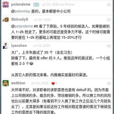
polandeme
Jul 24, 2025 via iPhone
OP
10
@
peteretep
是的，基本都是中小公司
SbloodyS
Jul 24, 2025
11
@
polandeme
#8 看了下原贴，5 年经验的候选人，如果能被别
人 1~2k 抢走了，更多的可能还是竞争力不够，这个时候可能需
要的是在 1~2k 的基础上再增加 15~20%才行
iyaozhen
Jul 24, 2025
12
大厂，上半年面试了 35 个（含实习生）
刚看了下，最终发 offer 的 0 人。像我这样的面试官，一个小组
都有 2-3 个😂
从其它入职的情况来看，内推确实是最好的渠道。
asdblue
Jul 24, 2025
4
13
大环境不好，对求职者的求职意愿也是有 debuff 的。因为市面
上公司倒闭的多、裁员的多、项目撤销的多，所以换工作的风险
也比以前要大得多（有看到不少人换了新工作之后没几个月就失
业了），尤其是如果当前这份工作相对稳定靠谱的情况下继续找
工作的意愿会下降的很厉害。