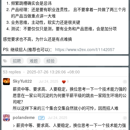
频繁跳槽确实会是忌讳
产品经理：还是要有职业连贯性， 且不要拿着一共做了两三个月
的产品当做重点讲一大堆
业务思维，主动性，软实力还是很关键
测试：不要仅仅只是测，要有业务和产品思维，会是加分项
感觉要求也不高，为什么还是有点难搞
PS: 继续招人(推荐也可以)：
https://www.v2ex.com/t/1142057
招聘
难题
经验
53 replies
•
2025-07-26 13:26:06 +08:00
SkyYu822
Jul 24, 2025
9
1
薪资中等、要求高、人要稳定，换位思考一下一个技术能力强的
愿意在一家公司沉淀的为何要平薪平级的跳去一家陌生环境的公
司呢？
所以这样下来的三个集合交集自然就小的可怜，因而招人难
polandeme
Jul 24, 2025
OP
2
> 薪资中等、要求高、人要稳定，换位思考一下一个技术能力强