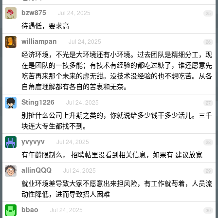
bzw875
Jul 24, 2025
25
待遇低，要求高
williampan
Jul 24, 2025
26
经济环境，不光是大环境还有小环境。过去团队是精细分工，现
在是团队的一技多能；有技术有经验的都吃过糖了，谁还愿意先
吃苦再来那个未来的虚无甜。没技术没经验的也不想吃苦。从各
自角度理解都有各自的苦衷和无奈。
Sting1226
Jul 24, 2025
27
别扯什么公司上升期之类的，你就说给多少钱干多少活儿。三千
块连大专生都找不到。
yvyvyv
Jul 24, 2025
28
有年龄限制么， 招聘帖里没看到相关信息，如果有 建议放宽
allinQQQ
Jul 24, 2025
29
就业环境差导致大家不愿意出来担风险，有工作就苟着，人员流
动性降低，进而导致招人困难
bbao
Jul 24, 2025
30