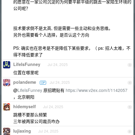
的愿意在一家公司沉淀的为何要平薪平级的跳去一家陌生环境的
公司呢？
技术要求倒不是太高, 但是需要一些主动和业务思维。
另外也需要看个人选择，是否认这个方向
PS: 确实也在思考是不是降低下某些要求，（ ps: 招人太难，不
得不降低要求了
LifeIsFunney
Jul 24, 2025
3
位置在哪里呢
polandeme
Jul 24, 2025
OP
4
@
LifeIsFunney
原招聘贴有
https://www.v2ex.com/t/1142057
，北京朝阳
hidemyself
Jul 24, 2025
5
跳槽不要那么频繁
三年被两家公司裁员咋办
lujiaxing
Jul 24, 2025
6