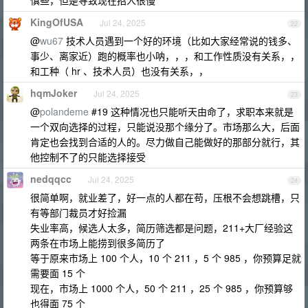
慎些，但是导致现在招人很慢
KingOfUSA
Jul 24, 2025
22
@
wu67
技术人员遇到一个好的环境（比如大家经常说的钱多、
事少、离家近）跑的概率也小呐，，，和工作性质没有关系，，
和工种（ hr 、技术人员）也没有关系，，
hqmJoker
Jul 24, 2025
23
@
polandeme
#19 这种情况也只能听天由命了，求职本来就是
一个双向选择的过程，只能说没那个缘分了。市场那么大，后面
肯定也会找到合适的人的。尽力做自己能做好的那部分就行，其
他控制不了的只能选择接受
nedqqcc
Jul 24, 2025
24
很简单啊，就业差了，好一点的人都在苟，压根不会想跳槽，只
有等部门裁员才好捡漏
失业率高，候选人太多，简历筛选都是问题，211+大厂经验这
两条在市场上能捞到很多简历了
等于原来市场上 100 个人，10 个 211 ，5 个 985 ，你预算足就
需要面 15 个
现在，市场上 1000 个人，50 个 211 ，25 个 985 ，你预算够
也得面 75 个