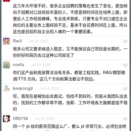
这几年大环境不好，很多企业招聘的策略也发生了变化，更加倾
向于招聘对口且经验丰富的人，不愿意把时间花在培养上面，即
便此人工作经验峰峰，专业技术熟练，只要专业不对口或在企业
岗位的主要业务上面经验不足，基本不会花费时间在上面，所以
这也是目前阶段企业招人难的一个重要因素。
Rat3
Jul 24, 2025
45
很多公司又要求候选人稳定，又不能保证自己项目是长期的，一
份好好的简历去过这种公司就花了
coefu
Jul 24, 2025
46
你们这产品和底层算法没有关系，都是工程实践，RAG/模型微
调/TTS 方向，这几个方向和算法都沾不到边。
keepongjl
Jul 24, 2025
47
哎，我现在是贼怕出去面试，怕找不到好的，但是从我团队出去
的，找到的工作都非常不错，涨薪、工作环境各方面都是挺不错
的
UN2758
Jul 25, 2025
48
同一个 jd 给的薪资范围这么广，要么 jd 非常冗长，必须包含跨