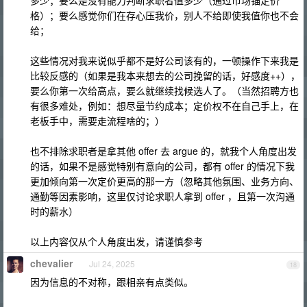
多少；要么是没有能力判断求职者值多少（通过市场锚定价
格）；要么感觉你们在存心压我价，别人不给即使我值你也不会
给；
这些情况对我来说似乎都不是好公司该有的，一顿操作下来我是
比较反感的（如果是我本来想去的公司挽留的话，好感度++），
要么你第一次给高点，要么就继续找候选人了。（当然招聘方也
有很多难处，例如：想尽量节约成本；定价权不在自己手上，在
老板手中，需要走流程啥的；）
也不排除求职者是拿其他 offer 去 argue 的，就我个人角度出发
的话，如果不是感觉特别有意向的公司，都有 offer 的情况下我
更加倾向第一次定价更高的那一方（忽略其他氛围、业务方向、
通勤等因素影响，这里仅讨论求职人拿到 offer ，且第一次沟通
时的薪水）
以上内容仅从个人角度出发，请谨慎参考
chevalier
Jul 24, 2025
18
因为信息的不对称，跟相亲有点类似。