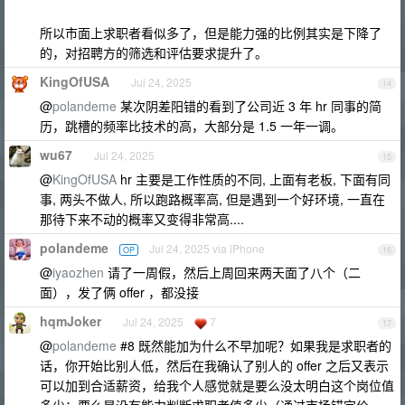
所以市面上求职者看似多了，但是能力强的比例其实是下降了
的，对招聘方的筛选和评估要求提升了。
KingOfUSA
Jul 24, 2025
14
@
polandeme
某次阴差阳错的看到了公司近 3 年 hr 同事的简
历，跳槽的频率比技术的高，大部分是 1.5 一年一调。
wu67
Jul 24, 2025
15
@
KingOfUSA
hr 主要是工作性质的不同, 上面有老板, 下面有同
事, 两头不做人, 所以跑路概率高, 但是遇到一个好环境, 一直在
那待下来不动的概率又变得非常高....
polandeme
Jul 24, 2025 via iPhone
OP
16
@
iyaozhen
请了一周假，然后上周回来两天面了八个（二
面），发了俩 offer ，都没接
hqmJoker
Jul 24, 2025
7
17
@
polandeme
#8 既然能加为什么不早加呢？如果我是求职者的
话，你开始比别人低，然后在我确认了别人的 offer 之后又表示
可以加到合适薪资，给我个人感觉就是要么没太明白这个岗位值