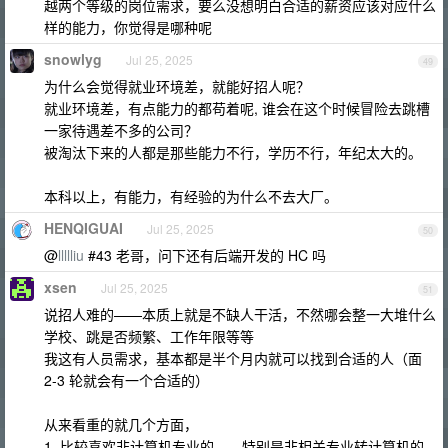
越两个等级的岗位需求，要么没想明白合适的薪资应该对应什么
样的能力，你觉得是哪种呢
snowlyg
Jul 25, 2025
49
为什么会觉得就业环境差，就能好招人呢？
就业环境差，有点能力的都苟着呢, 谁会在这个时候冒险去跳槽
一家待遇差不多的公司？
被淘汰下来的人都是那些能力不行，学历不行，年纪太大的。
本科以上，有能力，有经验的为什么不去大厂。
HENQIGUAI
Jul 25, 2025
50
@
llllliu
#43 老哥，问下还有后端开发的 HC 吗
xsen
Jul 25, 2025
51
说招人难的——本质上就是不缺人干活，不然哪会整一大堆什么
学校、跳是否频繁、工作年限等等
我这有人员需求，基本都是半个月内就可以找到合适的人（面
2-3 轮就会有一个合适的）
从来看重的就几个方面，
1. 比较喜欢非计算机专业的——特别是非相关专业转计算机的