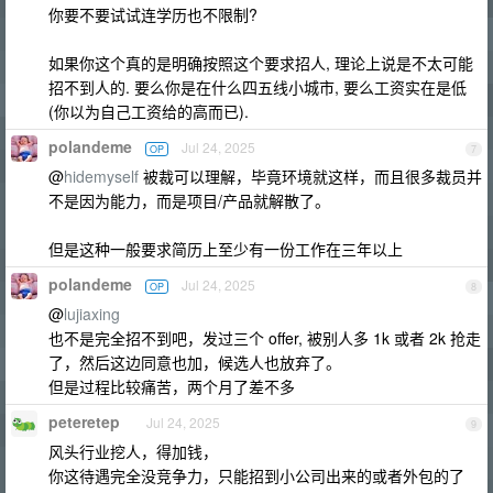
你要不要试试连学历也不限制?
如果你这个真的是明确按照这个要求招人, 理论上说是不太可能
招不到人的. 要么你是在什么四五线小城市, 要么工资实在是低
(你以为自己工资给的高而已).
polandeme
Jul 24, 2025
OP
7
@
hidemyself
被裁可以理解，毕竟环境就这样，而且很多裁员并
不是因为能力，而是项目/产品就解散了。
但是这种一般要求简历上至少有一份工作在三年以上
polandeme
Jul 24, 2025
OP
8
@
lujiaxing
也不是完全招不到吧，发过三个 offer, 被别人多 1k 或者 2k 抢走
了，然后这边同意也加，候选人也放弃了。
但是过程比较痛苦，两个月了差不多
peteretep
Jul 24, 2025
9
风头行业挖人，得加钱，
你这待遇完全没竞争力，只能招到小公司出来的或者外包的了