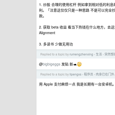
1. 炒股 合理的使用杠杆 例如拿到相对低的利
利。「注意这仅仅只是一种思路 不是可以完全
款。
2. 获取 beta 收益 看当下热钱在什么地方，去这些行业工
Alignment
3. 多读书 少做无用功
Replied to a topic by
rumengzhenxing
生活
突然想
›
›
@
bigbigeggs
发贴 新🐢
Replied to a topic by
lipengxs
程序员
肉身已在门外，
›
›
用 Apple 支付麻烦一点 我是长期有一台安卓机。绑定 