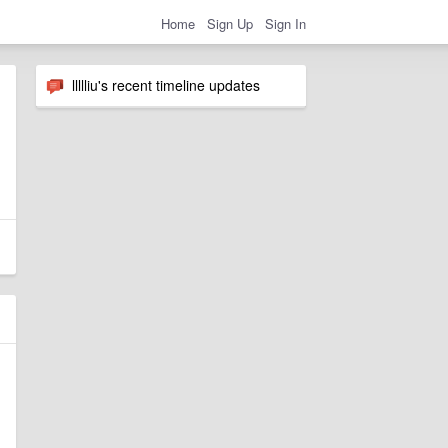
Home
Sign Up
Sign In
llllliu's recent timeline updates