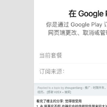
Replied to a topic by
zhouyanliang
推广
时隔半年，
›
›
经历。 [感谢 V2EX + 抽奖]
看完了楼主的分享: 觉得很受用
1. Ai 是事实不假 也确实会给传统软件带来较大