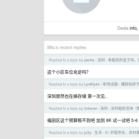
Deals
info,
llllliu's recent replies
Replied to a topic by
yache
深圳
有租房的宝子吗，
›
›
这个小区车位充足吗？
Replied to a topic by
LyntNy4n
职场话题
裸辞后终于拿
›
›
深圳居然也在搞存储 第一次见..
Replied to a topic by
imherer
深圳
深圳租房咨询（
›
›
福田区这个预算租不到吧 加到 8K 试一试吧 5
Replied to a topic by
jo3y
生活
31 岁程序员，农
›
›