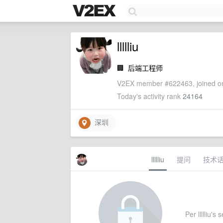
llllliu
🏢
后端工程师
V2EX member #622463, joined on
Today's activity rank
24164
深圳
llllliu
提问
技术
Per llllliu's 