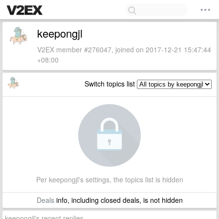
keepongjl
V2EX member #276047, joined on 2017-12-21 15:47:44
+08:00
Switch topics list
Per keepongjl's settings, the topics list is hidden
Deals
info, including closed deals, is not hidden
keepongjl's recent replies