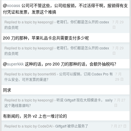
@
xooass
公司可不管这些，公司给报销，不过活得干啊，报销得有支
付凭证和发票，发票这个难搞
Replied to a topic by keepongjl
老哥们，你们都是怎么开的 codex
7 月 29
›
日
的会员呢
200 刀的那种，苹果礼品卡总共需要支付多少呢
Replied to a topic by keepongjl
老哥们，你们都是怎么开的 codex
7 月 29
›
日
的会员呢
@
superkkk
这种的话，pro 200 刀的那种的话，会额外抽税吗？
Replied to a topic by boomer995
公司可以报销，订阅 Codex Pro 有
7 月
›
29 日
什么安全、可开发票的渠道？
同求
Replied to a topic by keepongjl
听说 Giffgaff 现在大规模退卡， saily
7 月 27
›
日
这个路线靠谱吗？
有新闻的，另外 v2 上也一堆讨论的
Replied to a topic by CodeDAI
Giffgaff 被停止服务了
7 月 27 日
›