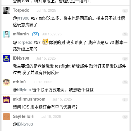
营商 qos ，特别是晚上，曾经试过一段时间
Torpedo
Jul 15, 2025
57
@
yt1988
#27 你说这么多，楼主也是同意的。楼主只不过吐槽
这玩意贵罢了
mMartin
Jul 15, 2025
OP
58
@
Torpedo
#57
你说的对 确实略贵了 我应该是从 v2 版本一
路升级上来的
IBN5100
Jul 15, 2025
59
我主要烦的是老给我发 testflight 新版邮件 取消订阅是发送邮件
过去 发了并没有任何反应
nthin0
Jul 15, 2025
60
@
billytom
留个联系方式老哥，我想收个试试
mkdirmushroom
Jul 15, 2025
61
请问 IOS 版本续订会有早鸟优惠吗？
SayHelloHi
Jul 15, 2025
62
@
IBN5100