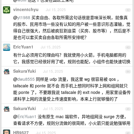
vincentchyu
Jul 15, 2025
42
@
yt1988
买卖自由、各取所需这句话很是意味深长啊，就像真
的股市、民用市场一些没有认知的用户被一些意识形态灌输，觉
得自己很强大，然后被疯狂割韭菜（买房、股市等），然后是不
是也可以套买卖自由各取所需所安排呢？
EricYuan1
Jul 15, 2025
43
有什么必须用它的理由吗？我就使用小火箭，手机电脑都用的
它，我感觉已经很好用了呢，规则也能配，小组件也能快速切换
SakuraYuki
Jul 15, 2025
44
@
dwu8555
同样是 udp 流量，我这里 wg 很容易被 qos ，
tailscale 和 ponte 就不会 而手机上想同时科学上网和组网就只
能 ponte 了，不要跟我说 tailscale 的 exit node ，用家里设备传
递科学上网的流量受上传速度影响，本来上行就够慢的了
SakuraYuki
Jul 15, 2025
45
@
EricYuan1
没有原生 mac 端软件，异地组网没 surge 方便，
查看请求不方便，规则分流做的很简陋，小火箭只能说勉强够用
HB9527
Jul 15, 2025
46