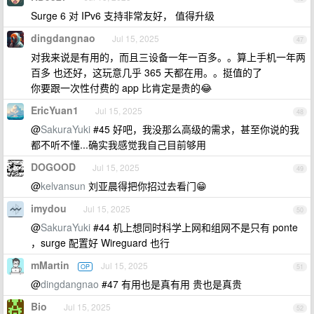
Surge 6 对 IPv6 支持非常友好， 值得升级
dingdangnao
Jul 15, 2025
47
对我来说是有用的，而且三设备一年一百多。。算上手机一年两
百多 也还好，这玩意几乎 365 天都在用。。挺值的了
你要跟一次性付费的 app 比肯定是贵的😂
EricYuan1
Jul 15, 2025
48
@
SakuraYuki
#45 好吧，我没那么高级的需求，甚至你说的我
都不听不懂...确实我感觉我自己目前够用
DOGOOD
Jul 15, 2025
49
@
kelvansun
刘亚晨得把你招过去看门😁
imydou
Jul 15, 2025
50
@
SakuraYuki
#44 机上想同时科学上网和组网不是只有 ponte
，surge 配置好 Wireguard 也行
mMartin
Jul 15, 2025
OP
51
@
dingdangnao
#47 有用也是真有用 贵也是真贵
Bio
Jul 15, 2025
52