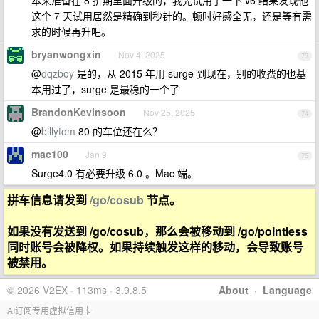
这个 7 天试用居然是精确到秒针的。顿时好感全无，还是等有需
求的时候再升吧。
bryanwongxin
Nov 4, 2025
73
@
dqzboy
是的，从 2015 年用 surge 到现在，别的收费的也基
本用过了，surge 是最稳的一个了
BrandonKevinsoon
Nov 25, 2025
74
@
billytom
80 的车位还在么？
mac100
Jan 9
75
Surge4.0 有必要升级 6.0 。Mac 端。
拼车信息请发到
/go/cosub
节点。
如果没有发送到 /go/cosub，那么会被移动到 /go/pointless
同时账号会被降权。如果持续触发这样的移动，会导致账号
被禁用。
© 2026 V2EX · 113ms · 3.9.8.5
About
·
Language
AI订阅专用虚拟信用卡