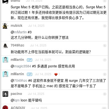
blanu
Jul 14, 2025
4
Surge Mac 5 老用户已购。之前还是相当良心的，Surge Mac 5
的订阅过期 1 年多还持续收到更新没有提示因为订阅过期无法更
新，现在还有优惠，我觉得比很多软件良心多了。
rrubick
Jul 14, 2025
5
@
mMartin
#3
这才几分钟啊，是什么让你转换了想法
7049hzc
Jul 14, 2025
6
新功能用不上停在当前版本就可以，割韭菜的逻辑是？
mMartin
Jul 14, 2025
OP
7
@
magic3584
#5 多通道 ponte 感觉有点用
mMartin
Jul 14, 2025
1
OP
8
@
7049hzc
#6 这软件本身就不便宜 用 surge 几年交了三次钱了
是不是略多了 手机加上 mac 的 感觉花了最少得一千五了
pacino
Jul 14, 2025
9
@
lqm
loon 能平替吗
ACSOUV
Jul 14, 2025
10