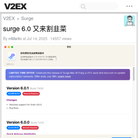
V2EX
Surge
›
surge 6.0 又来割韭菜
By
mMartin
at Jul 14, 2025 · 14557 views