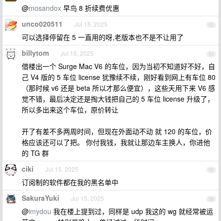
@
mosandox
早鸟 8 折续费优惠
unco020511
Jul 15, 2025
53
可以选择停留在 5 一直用的呀,老版本也不是不让用了
billytom
Jul 15, 2025
54
借楼出一个 Surge Mac V6 的车位，因为当初不知道好不好，自
己 V4 版的 5 车位 license 犹豫续不续，刚好看到网上有车位 80
（那时候 v6 还是 beta 所以才那么便宜），这些天用下来 V6 感
觉不错，最后决定还是掏大钱把自己的 5 车位 license 升级了，
所以多出来这个车位，原价转让
开了有差不多两周时间，但现在外面动不动 就 120 的车位，价
格应该还可以了把。 你付我钱，我就让那边车主换人，你进他
的 TG 群
ciki
Jul 15, 2025
55
订阅制的软件都在我的黑名单中
SakuraYuki
Jul 15, 2025
56
@
imydou
我在楼上提到过，同样是 udp 我这的 wg 就经常被运