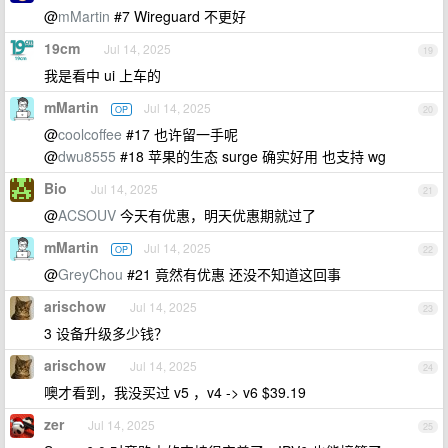
@
mMartin
#7 Wireguard 不更好
19cm
Jul 14, 2025
19
我是看中 ui 上车的
mMartin
Jul 14, 2025
OP
20
@
coolcoffee
#17 也许留一手呢
@
dwu8555
#18 苹果的生态 surge 确实好用 也支持 wg
Bio
Jul 14, 2025
21
@
ACSOUV
今天有优惠，明天优惠期就过了
mMartin
Jul 14, 2025
OP
22
@
GreyChou
#21 竟然有优惠 还没不知道这回事
arischow
Jul 14, 2025
23
3 设备升级多少钱？
arischow
Jul 14, 2025
24
噢才看到，我没买过 v5 ，v4 -> v6 $39.19
zer
Jul 14, 2025
25