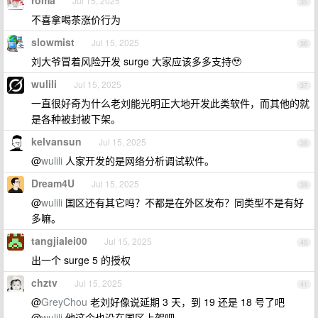
Jul 15, 2025
35
不喜拿喝茶涨价行为
slowmist
Jul 15, 2025
36
刘大爷冒着风险开发 surge 大家应该多多支持🥹
wulili
Jul 15, 2025
37
一直很好奇为什么老刘能光明正大地开发此类软件，而其他的就
是各种被封被下架。
kelvansun
Jul 15, 2025
38
@
wulili
人家开发的是网络分析调试软件。
Dream4U
Jul 15, 2025
39
@
wulili
国区还有其它吗？不都是在外区发布？同类型不是有好
多嘛。
tangjialei00
Jul 15, 2025
40
出一个 surge 5 的授权
chztv
Jul 15, 2025
41
@
GreyChou
老刘好像说延期 3 天，到 19 还是 18 号了吧
@
wulili
他这个也没在国区上架吧