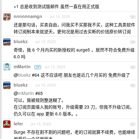
+1 总是收到测试版邮件 虽然一直在用正式版
nnnnnnamgn
Jul 15, 2025
63
还是那句话，买卖自由，问我买不买那我不买，这种工具类软件
转订阅制本来就逆天，更何况是用过去买断的价钱原价转订阅
bluekz
Jul 15, 2025
64
奇怪，我 6 个月内买的新授权的 surge5 ，居然不符合免费升级
6.0 吗
mMartin
Jul 15, 2025
OP
65
@
bluekz
#64 这不应该吧 朋友也是近几个月买的 免费升级了
bluekz
Jul 15, 2025
66
@
mMartin
#65
可以，我被规则整迷糊了。
在订阅页面填入我的账号，升级需要 23 刀，但我不升级订阅，
仍久可以在 app 更新 6.0 版本。。
lefer
Jul 15, 2025
67
Surge 不存在割不割的问题吧，老的订阅就算不续费，也能继续
用最后一个可用版本。