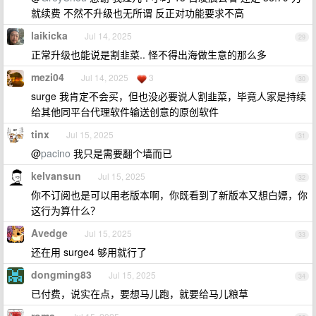
就续费 不然不升级也无所谓 反正对功能要求不高
laikicka
Jul 14, 2025
29
正常升级也能说是割韭菜.. 怪不得出海做生意的那么多
mezi04
Jul 14, 2025
3
30
surge 我肯定不会买，但也没必要说人割韭菜，毕竟人家是持续
给其他同平台代理软件输送创意的原创软件
tinx
Jul 15, 2025
31
@
pacino
我只是需要翻个墙而已
kelvansun
Jul 15, 2025
32
你不订阅也是可以用老版本啊，你既看到了新版本又想白嫖，你
这行为算什么？
Avedge
Jul 15, 2025
33
还在用 surge4 够用就行了
dongming83
Jul 15, 2025
34
已付费，说实在点，要想马儿跑，就要给马儿粮草
roma