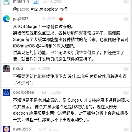
mMartin
Jul 14, 2025
OP
14
@
pacino
#12 对 appletv 也行
jsq2627
Jul 14, 2025
1
15
从 iOS Surge 1 一路付费过来的。
翻墙代理就那么点需求，各种功能早就非常成熟了，很佩服
Surge 每个大版本都能整出各种精致的花活来。也很佩服作者对
iOS/macOS 各种机制的深入理解。
讲真现在的新功能，已经无法吸引我继续付费了，但还是续了
费，就当作对开发精良的原生软件的支持了。
nxuu
Jul 14, 2025
16
不需要更新也能继续使用下去 没什么坑吧.付费软件用着确实省
了不少时间.
coolcoffee
Jul 14, 2025
17
不知道是不是老刘故意的，像 Surge 6 才支持应用多进程的请求
合并显示。 像合并显示这点还是比较好用的，现在大部分
electron 应用都至少两个进程起步，对于抓包分析上会造成很多
干扰，进程一栏都显示不下出现滚动条了。
dwu8555
Jul 14, 2025
18