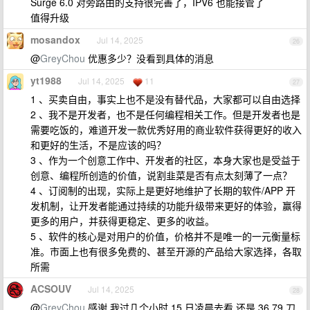
Surge 6.0 对旁路由的支持很完善了，IPV6 也能接管了
值得升级
mosandox
Jul 14, 2025
26
@
GreyChou
优惠多少？没看到具体的消息
yt1988
Jul 14, 2025
11
27
1 、买卖自由，事实上也不是没有替代品，大家都可以自由选择
2 、我不是开发者，也不是任何编程相关工作。但是开发者也是
需要吃饭的，难道开发一款优秀好用的商业软件获得更好的收入
和更好的生活，不是应该的吗？
3 、作为一个创意工作中、开发者的社区，本身大家也是受益于
创意、编程所创造的价值，说割韭菜是否有点太刻薄了一点？
4 、订阅制的出现，实际上是更好地维护了长期的软件/APP 开
发机制，让开发者能通过持续的功能升级带来更好的体验，赢得
更多的用户，并获得更稳定、更多的收益。
5 、软件的核心是对用户的价值，价格并不是唯一的一元衡量标
准。市面上也有很多免费的、甚至开源的产品给大家选择，各取
所需
ACSOUV
Jul 14, 2025
28
@
GreyChou
感谢 我过几个小时 15 日凌晨去看 还是 36.79 刀