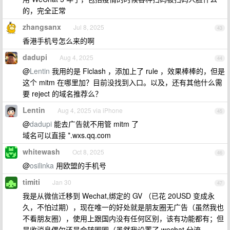
的，完全正常
zhangsanx
Jul 8, 2025
43
香港手机号怎么来的啊
dadupi
Aug 4, 2025
44
@
Lentin
我用的是 Flclash ，添加上了 rule ，效果棒棒的，但是
这个 mitm 在哪里加？目前没找到入口。以及，还有其他什么需
要 reject 的域名推荐么？
Lentin
Aug 4, 2025 via iPhone
45
@
dadupi
能去广告就不用管 mitm 了
域名可以直接 *.wxs.qq.com
whitewash
Oct 8, 2025
46
@
osilinka
用欧盟的手机号
timiti
Jan 30
47
我是从微信迁移到 Wechat,绑定的 GV （已花 20USD 变成永
久，不怕过期），现在唯一的好处就是朋友圈无广告（虽然我也
不看朋友圈），使用上跟国内没有任何区别，该有功能都有；但
是收消息偶尔还是会转圈圈（虽然我设置了 wechat 分流