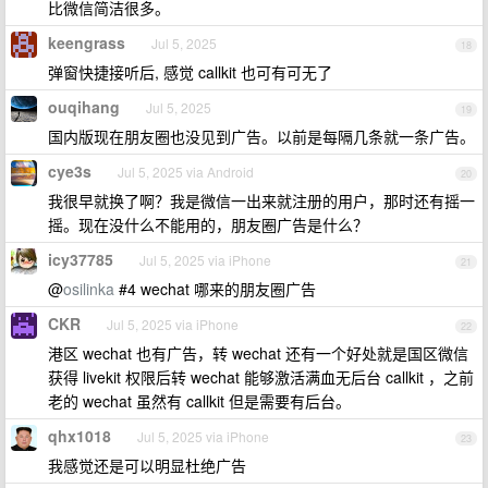
比微信简洁很多。
keengrass
Jul 5, 2025
18
弹窗快捷接听后, 感觉 callkit 也可有可无了
ouqihang
Jul 5, 2025
19
国内版现在朋友圈也没见到广告。以前是每隔几条就一条广告。
cye3s
Jul 5, 2025 via Android
20
我很早就换了啊？我是微信一出来就注册的用户，那时还有摇一
摇。现在没什么不能用的，朋友圈广告是什么？
icy37785
Jul 5, 2025 via iPhone
21
@
osilinka
#4 wechat 哪来的朋友圈广告
CKR
Jul 5, 2025 via iPhone
22
港区 wechat 也有广告，转 wechat 还有一个好处就是国区微信
获得 livekit 权限后转 wechat 能够激活满血无后台 callkit ，之前
老的 wechat 虽然有 callkit 但是需要有后台。
qhx1018
Jul 5, 2025 via iPhone
23
我感觉还是可以明显杜绝广告