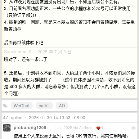
2. 从昨晚到现在朋友圈没有出现广告，不知道后续会不会有。
3. 目前看各项功能正常，一些公立的小程序和公众号可以正常使用
（只验证了部分）。
4. 碰到的唯一问题，就是原本朋友圈的置顶不会再置顶显示，需要重
新置顶🐶
后面再继续体验下吧
Supplement 2 · 2025 年 7 月 6 日
哦对了，还有一条忘了
5. 迁移后，个别群收不到消息，大约过了两个小时，才恢复消息的接
收。期间还以为群被封了……（这个具体原因不清楚，收不到消息的
是 400 多人的大群，消息非常多；但我测试了几个人的小群，没有这
个问题）
WeChat
callkit
AD
47 replies
•
2026-01-30 14:13:53 +08:00
proborong1208
Jul 4, 2025 via Android
1
1
使用上个人来说毫无区别，觉得 OK 转就行，照常使用哈哈。