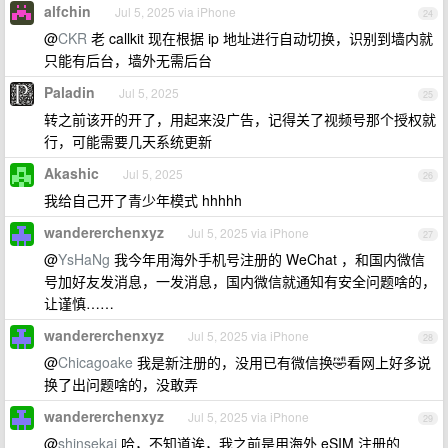
alfchin
Jul 5, 2025 via iPhone
24
@
CKR
老 callkit 现在根据 ip 地址进行自动切换，识别到墙内就
只能有后台，墙外无需后台
Paladin
Jul 5, 2025
25
转之前该开的开了，用起来没广告，记得关了视频号那个授权就
行，可能需要几天系统更新
Akashic
Jul 5, 2025
26
我给自己开了青少年模式 hhhhh
wandererchenxyz
Jul 5, 2025 via iPhone
27
@
YsHaNg
我今年用海外手机号注册的 WeChat ，和国内微信
号加好友发消息，一发消息，国内微信就通知有安全问题啥的，
让谨慎……
wandererchenxyz
Jul 5, 2025 via iPhone
28
@
Chicagoake
我是新注册的，没用已有微信换🤣看网上好多说
换了出问题啥的，没敢弄
wandererchenxyz
Jul 5, 2025 via iPhone
29
@
shinsekai
哈，不知道诶，我之前是用海外 eSIM 注册的