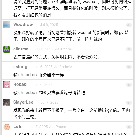
说个我遇到的问题，+44 giffgaff 转的 wechat 。肉眼可见网络延
迟高，打开经常要转很久，而且抢红包的时候，别人都抢完了，
我才看到红包的消息
Woodrow
Jul 6, 2025
37
没那么好转了吧，当初刚看到能转 wechat 的新闻时，绑 gv 转
了。现在的小号再来已经不行了，前一阵儿试的。
clintme
Jul 6, 2025 via iPhone
38
去广告最好的方式，关掉朋友圈，不看公众号。
iislong
Jul 6, 2025 via Android
39
@
johnbobby
服务器不一样
Rokaki
Jul 6, 2025
40
@
johnbobby
#36 只推荐香港号码转吧
SlayerLee
Jul 7, 2025
41
发现我的来电铃声不能换了，一片空白，之前换绑 gv 的。国内
的小号正常。
Lotii
Jul 7, 2025 via iPhone
42
用 WeChat 5 年了，包括疫情的时候各种扫码被扫码人脸什么