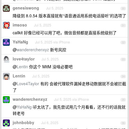
genesiswong
Jul 5, 2025
30
降级到 8.0.54 版本直接就有“语音通话用系统电话接听”的选项了
imsoso
Jul 5, 2025
31
callkit 好像已经可以用了吧，微信音频都是直接系统级别了
YsHaNg
Jul 5, 2025 via iPhone
32
@
wandererchenxyz
新号风控
love4taylor
Jul 5, 2025
33
@
Lentin
你这个 MitM 没啥必要吧
Lentin
Jul 5, 2025
34
@
Love4Taylor
有的 会被代理软件漏掉走移动数据就不会被拦截
了
wandererchenxyz
Jul 5, 2025 via iPhone
35
@
YsHaNg
🤣太坑了，我先尝试用几个月看看，还不行的话我就
转老号
johnbobby
Jul 6, 2025
36