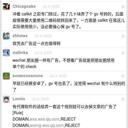
Chicagoake
Jul 4, 2025
2
冲着 callkit 之前专门转过，花了几十块弄了个 gv 号转的，后面
疫情需要大量使用二维码就转回来了，一方面是 callkit 在我这儿
实际使用很少，没必要操心保 gv 号了。
zhhmax
Jul 4, 2025
3
就凭去广告这一点也值得转
osilinka
Jul 4, 2025
4
wechat 朋友圈一样有广告，不想看广告就是把朋友圈禁用
单个的 check
someonesnone
Jul 4, 2025
5
早就已经换安卓了，gv 号也丢了，没觉得 wechat 有什么特别的
了
Lentin
Jul 5, 2025
6
有代理软件的话给弄一套这个规则就可以去掉文章的广告了
[Rule]
DOMAIN,
wxa.wxs.qq.com
,REJECT
DOMAIN,
wximg.wxs.qq.com
,REJECT