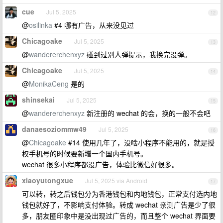
cue
Jul 5, 2025
12
@
osilinka
#4 哪有广告，从来没见过
Chicagoake
Jul 5, 2025
13
@
wandererchenxyz
碰到过别人弹提示，我换完没弹。
Chicagoake
Jul 5, 2025
14
@
MonikaCeng
是的
shinsekai
Jul 5, 2025
15
@
wandererchenxyz
新注册的 wechat 的会，换的一般不会吧
danaesoziommw49
Jul 5, 2025
16
@
Chicagoake
#14 使用几年了，没啥小程序不能用的，就是授
权手机号的时候要新增一个国内手机号。
wechat 很多小程序都没广告，体验比微信好很多。
xiaoyutongxue
Jul 5, 2025 via Android
17
可以转，转之后钱包分为香港钱包和内地钱包，正常支付选内地
钱包就好了，不影响支付体验。转成 wechat 亲测广告是少了很
多，朋友圈印象中是没出现过广告的，而且整个 wechat 界面要