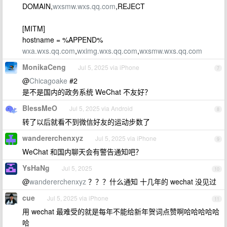
DOMAIN,
wxsmw.wxs.qq.com
,REJECT
[MITM]
hostname = %APPEND%
wxa.wxs.qq.com
,
wximg.wxs.qq.com
,
wxsmw.wxs.qq.com
MonikaCeng
Jul 5, 2025 via iPhone
7
@
Chicagoake
#2
是不是国内的政务系统 WeChat 不友好？
BlessMeO
Jul 5, 2025 via Android
8
转了以后就看不到微信好友的运动步数了
wandererchenxyz
Jul 5, 2025 via iPhone
9
WeChat 和国内聊天会有警告通知吧？
YsHaNg
Jul 5, 2025
10
@
wandererchenxyz
？？？什么通知 十几年的 wechat 没见过
cue
Jul 5, 2025 via iPhone
11
用 wechat 最难受的就是每年不能给新年贺词点赞啊哈哈哈哈哈
哈