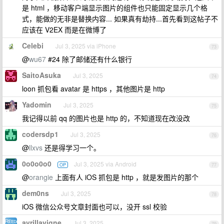
是 html ，移动客户端显示图片的组件也只能固定显示几个格
式，能做的无非是替换内容... 如果真有劫持...首先看到这帖子不
应该在 V2EX 而是在微博了
Celebi
Jul 3, 2025 via iPhone
73
@
wu67
#24 除了邮储还有什么银行
SaitoAsuka
Jul 3, 2025
74
loon 抓包看 avatar 是 https ，其他图片是 http
Yadomin
Jul 3, 2025
75
我记得以前 qq 的图片也是 http 的，不知道现在改没改
codersdp1
Jul 3, 2025
76
@
llxvs
还是得学习一个。
0o0o0o0
Jul 3, 2025 via Android
OP
77
@
orangie
上面有人 iOS 抓包是 http ，就是发图片的那个
dem0ns
Jul 3, 2025
78
iOS 微信公众号文章封面也可以，没开 ssl 校验
avrillavigne
Jul 3, 2025
79