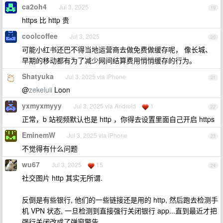
ca2oh4
Jul 3, 2025
19
https 比 http 贵
coolcoffee
Jul 3, 2025
20
可能小红书还巴不得当地运营商去做免费做缓存呢， 像长城、
早期的移动都有为了减少网间结算费用悄悄缓存的行为。
Shatyuka
Jul 3, 2025 via iPhone
21
@
zekeluii
Loon
yxmyxmyyy
Jul 3, 2025 via Android
1
22
正常，b 站视频默认也是 http ，你得去设置里面自己开启 https
EminemW
Jul 3, 2025 via iPhone
23
不觉得有什么问题
wu67
Jul 3, 2025
15
24
社交图片 http 其实无所谓.
反倒是有些银行, 他们的一些链接还是用的 http, 然后跑去检测手
机 VPN 状态, 一旦检测到直接强行关闭银行 app...直到最近才把
强行关闭改成了弹窗警告...