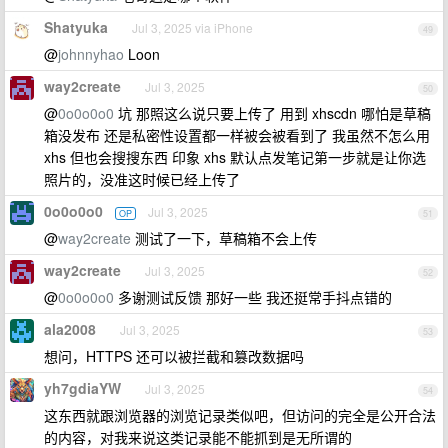
Shatyuka
Jul 3, 2025 via iPhone
49
@
johnnyhao
Loon
way2create
Jul 3, 2025
50
@
0o0o0o0
坑 那照这么说只要上传了 用到 xhscdn 哪怕是草稿
箱没发布 还是私密性设置都一样被会被看到了 我虽然不怎么用
xhs 但也会搜搜东西 印象 xhs 默认点发笔记第一步就是让你选
照片的，没准这时候已经上传了
0o0o0o0
Jul 3, 2025
OP
51
@
way2create
测试了一下，草稿箱不会上传
way2create
Jul 3, 2025
52
@
0o0o0o0
多谢测试反馈 那好一些 我还挺常手抖点错的
ala2008
Jul 3, 2025
53
想问，HTTPS 还可以被拦截和篡改数据吗
yh7gdiaYW
Jul 3, 2025
54
这东西就跟浏览器的浏览记录类似吧，但访问的完全是公开合法
的内容，对我来说这类记录能不能抓到是无所谓的