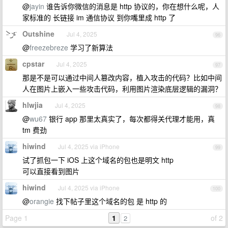
@
jayin
谁告诉你微信的消息是 http 协议的，你在想什么呢，人
家标准的 长链接 im 通信协议 到你嘴里成 http 了
Outshine
Jul 4, 2025
96
@
freezebreze
学习了新算法
cpstar
Jul 4, 2025
97
那是不是可以通过中间人篡改内容，植入攻击的代码？比如中间
人在图片上嵌入一些攻击代码，利用图片渲染底层逻辑的漏洞？
hlwjia
Jul 4, 2025
98
@
wu67
银行 app 那里太真实了，每次都得关代理才能用，真
tm 费劲
hiwind
Jul 4, 2025 via iPhone
99
试了抓包一下 iOS 上这个域名的包也是明文 http
可以直接看到图片
hiwind
Jul 4, 2025 via iPhone
100
@
orangie
找下帖子里这个域名的包 是 http 的
Page 1
1
of 2
2