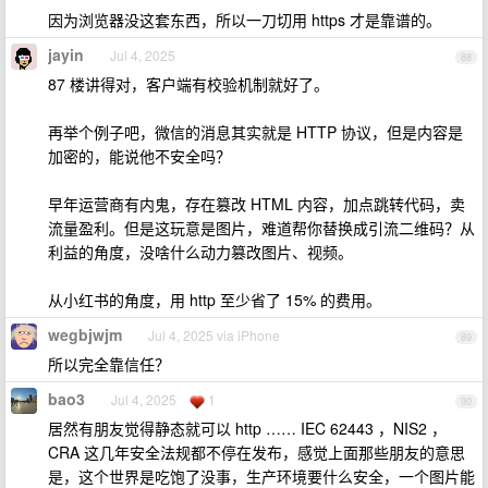
因为浏览器没这套东西，所以一刀切用 https 才是靠谱的。
jayin
Jul 4, 2025
88
87 楼讲得对，客户端有校验机制就好了。
再举个例子吧，微信的消息其实就是 HTTP 协议，但是内容是
加密的，能说他不安全吗？
早年运营商有内鬼，存在篡改 HTML 内容，加点跳转代码，卖
流量盈利。但是这玩意是图片，难道帮你替换成引流二维码？从
利益的角度，没啥什么动力篡改图片、视频。
从小红书的角度，用 http 至少省了 15% 的费用。
wegbjwjm
Jul 4, 2025 via iPhone
89
所以完全靠信任？
bao3
Jul 4, 2025
1
90
居然有朋友觉得静态就可以 http …… IEC 62443 ，NIS2 ，
CRA 这几年安全法规都不停在发布，感觉上面那些朋友的意思
是，这个世界是吃饱了没事，生产环境要什么安全，一个图片能