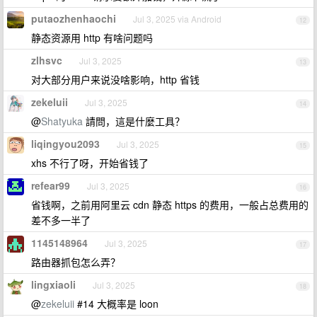
putaozhenhaochi
Jul 3, 2025 via Android
12
静态资源用 http 有啥问题吗
zlhsvc
Jul 3, 2025
13
对大部分用户来说没啥影响，http 省钱
zekeluii
Jul 3, 2025
14
@
Shatyuka
請問，這是什麼工具？
liqingyou2093
Jul 3, 2025
15
xhs 不行了呀，开始省钱了
refear99
Jul 3, 2025
16
省钱啊，之前用阿里云 cdn 静态 https 的费用，一般占总费用的
差不多一半了
1145148964
Jul 3, 2025
17
路由器抓包怎么弄？
lingxiaoli
Jul 3, 2025
18
@
zekeluii
#14 大概率是 loon