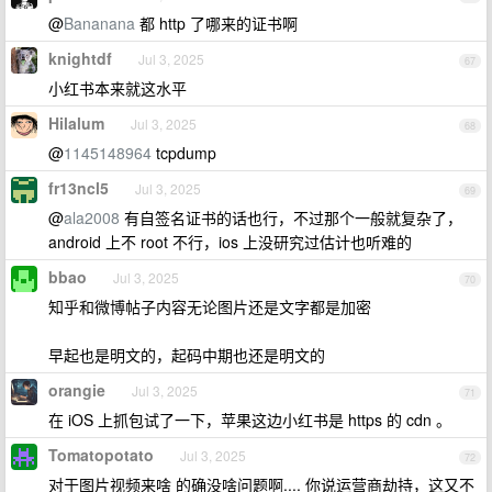
@
Bananana
都 http 了哪来的证书啊
knightdf
Jul 3, 2025
67
小红书本来就这水平
Hilalum
Jul 3, 2025
68
@
1145148964
tcpdump
fr13ncl5
Jul 3, 2025
69
@
ala2008
有自签名证书的话也行，不过那个一般就复杂了，
android 上不 root 不行，ios 上没研究过估计也听难的
bbao
Jul 3, 2025
70
知乎和微博帖子内容无论图片还是文字都是加密
早起也是明文的，起码中期也还是明文的
orangie
Jul 3, 2025
71
在 iOS 上抓包试了一下，苹果这边小红书是 https 的 cdn 。
Tomatopotato
Jul 3, 2025
72
对于图片视频来啥 的确没啥问题啊.... 你说运营商劫持，这又不