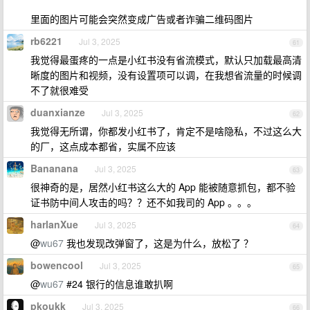
里面的图片可能会突然变成广告或者诈骗二维码图片
rb6221
Jul 3, 2025
61
我觉得最蛋疼的一点是小红书没有省流模式，默认只加载最高清
晰度的图片和视频，没有设置项可以调，在我想省流量的时候调
不了就很难受
duanxianze
Jul 3, 2025
62
我觉得无所谓，你都发小红书了，肯定不是啥隐私，不过这么大
的厂，这点成本都省，实属不应该
Bananana
Jul 3, 2025
63
很神奇的是，居然小红书这么大的 App 能被随意抓包，都不验
证书防中间人攻击的吗？？还不如我司的 App 。。。
harlanXue
Jul 3, 2025
64
@
wu67
我也发现改弹窗了，这是为什么，放松了 ？
bowencool
Jul 3, 2025
65
@
wu67
#24 银行的信息谁敢扒啊
pkoukk
Jul 3, 2025
66