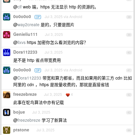
@
clf
web 端，https 无法显示 http 的资源的。
0o0o0o0
Jul 3, 2025 via Android
OP
38
@
way2create
是的，只要是图片
Genieliu111
Jul 3, 2025
39
@
llxvs
https 加密你怎么看浏览的内容？
Dora112233
Jul 3, 2025
40
是不是 http 省点带宽费用
0o0o0o0
Jul 3, 2025 via Android
OP
41
@
Dora112233
带宽和算力都省，而且如果用的第三方 cdn 比如
阿里的 cdn ，https 是按量收费的，那就是直接省钱
freezebreze
Jul 3, 2025
4
42
此事在鸵鸟算法中亦有记载
bojue
Jul 3, 2025
43
@
freezebreze
学习了新算法
ptstone
Jul 3, 2025
44