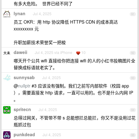
有多大危险。 世界已经不同了
lynan
Jul 4, 2025
91
员工 OKR：用 http 协议降低 HTTPS CDN 的成本高达
xxxxxxxxx 元
升职加薪技术荣誉奖一把梭
daweii
Jul 4, 2025 via iPhone
10
92
哪天开个公共 wifi 直接给你把连接 wifi 的人的小红书投稿图片全
替换成标语就老实了。
sunnysab
Jul 4, 2025
93
@
nulIptr
#3 应该没有强制。我们之前写内部软件（校园 app
），需要直接发 http 请求，一直可以用的。也不是什么内网 IP
。
spritecn
Jul 4, 2025
94
总得过网关，不管带不带 s 总能想拦总能拦，你又不是没用过花
瓶抓过包
punkdead
Jul 4, 2025
95