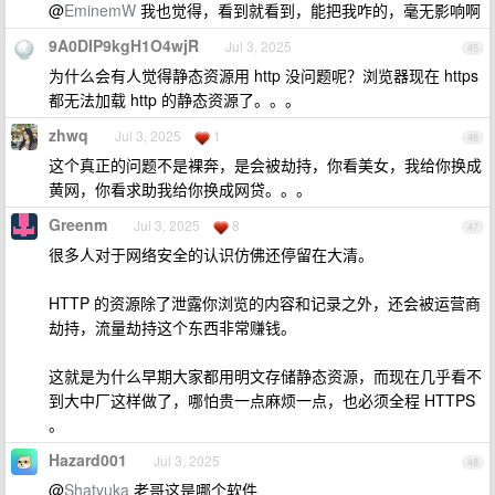
@
EminemW
我也觉得，看到就看到，能把我咋的，毫无影响啊
9A0DIP9kgH1O4wjR
Jul 3, 2025
45
为什么会有人觉得静态资源用 http 没问题呢？浏览器现在 https
都无法加载 http 的静态资源了。。。
zhwq
Jul 3, 2025
1
46
这个真正的问题不是裸奔，是会被劫持，你看美女，我给你换成
黄网，你看求助我给你换成网贷。。。
Greenm
Jul 3, 2025
8
47
很多人对于网络安全的认识仿佛还停留在大清。
HTTP 的资源除了泄露你浏览的内容和记录之外，还会被运营商
劫持，流量劫持这个东西非常赚钱。
这就是为什么早期大家都用明文存储静态资源，而现在几乎看不
到大中厂这样做了，哪怕贵一点麻烦一点，也必须全程 HTTPS
。
Hazard001
Jul 3, 2025
48
@
Shatyuka
老哥这是哪个软件