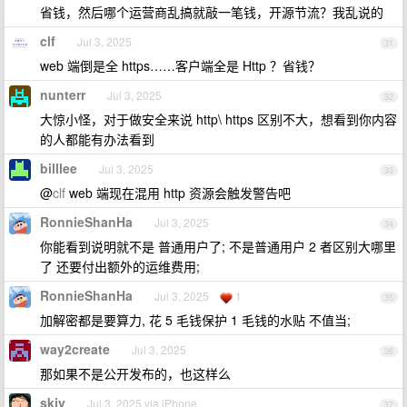
省钱，然后哪个运营商乱搞就敲一笔钱，开源节流？我乱说的
clf
Jul 3, 2025
31
web 端倒是全 https……客户端全是 Http ？省钱？
nunterr
Jul 3, 2025
32
大惊小怪，对于做安全来说 http\ https 区别不大，想看到你内容
的人都能有办法看到
billlee
Jul 3, 2025
33
@
clf
web 端现在混用 http 资源会触发警告吧
RonnieShanHa
Jul 3, 2025
34
你能看到说明就不是 普通用户了; 不是普通用户 2 者区别大哪里
了 还要付出额外的运维费用;
RonnieShanHa
Jul 3, 2025
1
35
加解密都是要算力, 花 5 毛钱保护 1 毛钱的水贴 不值当;
way2create
Jul 3, 2025
36
那如果不是公开发布的，也这样么
skiy
Jul 3, 2025 via iPhone
37