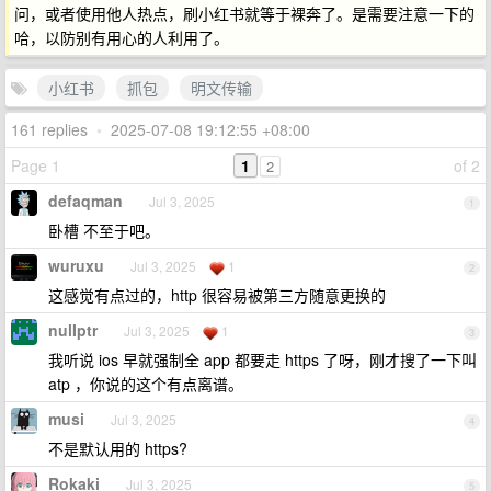
问，或者使用他人热点，刷小红书就等于裸奔了。是需要注意一下的
哈，以防别有用心的人利用了。
小红书
抓包
明文传输
161 replies
•
2025-07-08 19:12:55 +08:00
Page 1
1
of 2
2
defaqman
Jul 3, 2025
1
卧槽 不至于吧。
wuruxu
Jul 3, 2025
1
2
这感觉有点过的，http 很容易被第三方随意更换的
nulIptr
Jul 3, 2025
1
3
我听说 ios 早就强制全 app 都要走 https 了呀，刚才搜了一下叫
atp ，你说的这个有点离谱。
musi
Jul 3, 2025
4
不是默认用的 https?
Rokaki
Jul 3, 2025
5