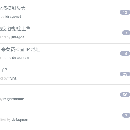
防火墙搞到头大
13
d by
idragonet
有的规划都想往上靠
7
lied by
jimages
.io 来免费检查 IP 地址
14
plied by
defaqman
的了？
23
ied by
flynaj
56
 by
mightofcode
7
plied by
defaqman