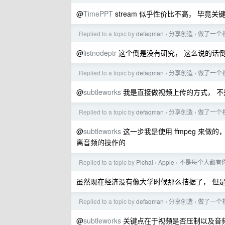
@
TimePPT
stream 似乎性价比不高， 毕竟
Replied to a topic by
defaqman
分享创造
做了一个
›
›
@
listnodeptr
这个倒是没有研究， 这么说的话
Replied to a topic by
defaqman
分享创造
做了一个
›
›
@
subtleworks
我是直接做视频上传的方式， 不是
Replied to a topic by
defaqman
分享创造
做了一个
›
›
@
subtleworks
这一步我是使用 ffmpeg 来
离音频的操作的
Replied to a topic by
Pichai
Apple
不是每个人都有
›
›
虽然现在经济没有像大学时候那么拮据了， 但是我也
Replied to a topic by
defaqman
分享创造
做了一个
›
›
@
subtleworks
关键点在于视频是否压制以及音