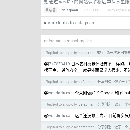
想通过 wed2c 的网站做解析后申请水星
问与答
•
defaqman
•
Jun 9, 2025
• Lastly replied 
More topics by defaqman
»
defaqman's recent replies
Replied to a topic by
marquina
旅行
第一次出国就去
›
›
@
j717273419
日本农村感觉体验有不一样的， 
很干净， 设施齐全， 就是外面感觉人很少，不
Replied to a topic by
defaqman
分享创造
做了一个
›
›
@
wonderfulcxm
今天刚做好了 Google 和 g
Replied to a topic by
defaqman
分享创造
做了一个
›
›
@
wonderfulcxm
这个还没做上去， 目前确实只
Replied to a topic by
defaqman
分享创造
做了一个
›
›