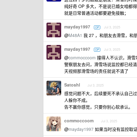
纯好奇 OP 多大，不是说已婚女咱都
就是日常普通活动都要避免接触；
mayday1997
Jul 3, 2025
OP
@
M48A1
我 27 ，和朋友去滑雪，
mayday1997
Jul 3, 2025
OP
@
commoccoom
撞得人不认识，滑雪
警察朋友去问，滑雪场说监控都已经清
天视频那滑雪场的责任就说不清了
Satoshl
Jul 3, 2025
感觉问题不大，后续要死不承认自己过
人躲你不成。
告不赢你感觉，只要你别心软承认。
commoccoom
Jul 3, 2025
@
mayday1997
如果当时没有监控取证