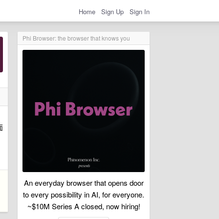
Home
Sign Up
Sign In
Phi Browser: the browser that knows you
面
An everyday browser that opens door
to every possibility in AI, for everyone.
~$10M Series A closed, now hiring!