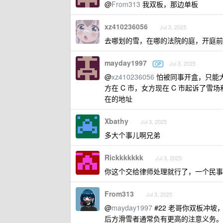
@
From313
我双板，那边单板
xz410236056
Jul 3, 2025
去哪划的雪，在哪的法院的庭，开庭前有
mayday1997
Jul 3, 2025
OP
@
xz410236056
怕被同事开盒，只能大
方在 C 市，女方现在 C 市起诉了
在的地址
Xbathy
Jul 3, 2025
多大个事儿啊兄弟
Rickkkkkkk
Jul 3, 2025
你这个交给律师处理就行了，一个民事
From313
Jul 3, 2025
@
mayday1997
#22 老哥你双板冲
后方滑雪者通常负有更高的注意义务。