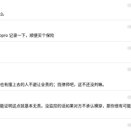
1
么
1
pro 记录一下，顺便买个保险
1
2
也有撞上去的人不避让全责的；找律师吧，这不还没判嘛。
2
只要能证明这点就基本无责。没监控的话如果对方不承认横穿，那你很有可能
2