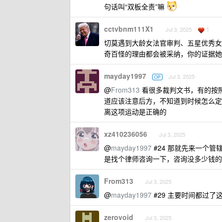
句话叫“双板全责”嘛
cctvbnm111X1
1
Jul 3, 2025
切莫遇到大龄女法官审判、五星优秀女法
奇百怪的理由都会被采纳，你的证据她
mayday1997
Jul 3, 2025
OP
@
From313
看很多裁判文书，有的按
道应该注意后方，不知道到时候怎么定
离这项运动是正确的
xz410236056
Jul 3, 2025
@
mayday1997
#24 那就先来一个
是找个律师咨询一下，咨询没多少钱的
From313
Jul 3, 2025
@
mayday1997
#29 主要时间都过了这
zerovoid
Jul 3, 2025