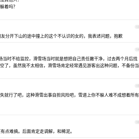
得躲着吗？
1
和朋友分开下山的途中撞上的这个不认识的女的，我表述问题，抱歉
1
场当时不给监控，滑雪场当时就是想把自己责任撇干净，过去两个月后找
空了，虽然我不太相信，滑雪场肯定经常遇见游客出这种问题，不备份当
1
失就行了吧，这种滑雪出事自担风险吧，雪道上你不躲人难不成想着所有
1
有点难搞。后面肯定走调解，和稀泥。