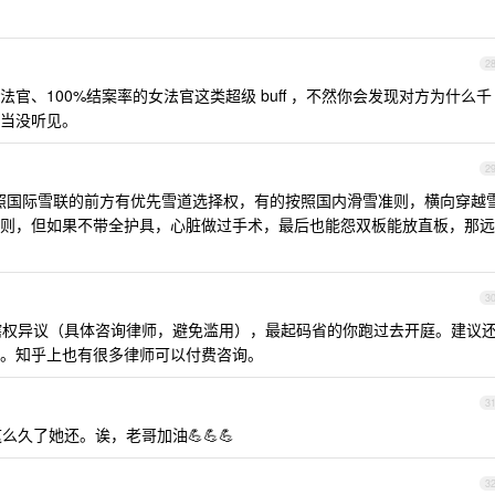
2
官、100%结案率的女法官这类超级 buff ，不然你会发现对方为什么千
当没听见。
2
照国际雪联的前方有优先雪道选择权，有的按照国内滑雪准则，横向穿越
则，但如果不带全护具，心脏做过手术，最后也能怨双板能放直板，那远
3
管辖权异议（具体咨询律师，避免滥用），最起码省的你跑过去开庭。建议
。知乎上也有很多律师可以付费咨询。
3
么久了她还。诶，老哥加油💪💪💪
3