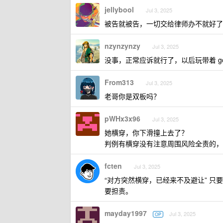
jellybool
Jul 3, 2025
被告就被告，一切交给律师办不就好了
nzynzynzy
Jul 3, 2025
没事，正常应诉就行了，以后玩带着 go
From313
Jul 3, 2025
老哥你是双板吗？
pWHx3x96
Jul 3, 2025
她横穿，你下滑撞上去了？
判例有横穿没有注意周围风险全责的，
fcten
Jul 3, 2025
“对方突然横穿，已经来不及避让” 
要担责。
mayday1997
Jul 3, 2025
OP