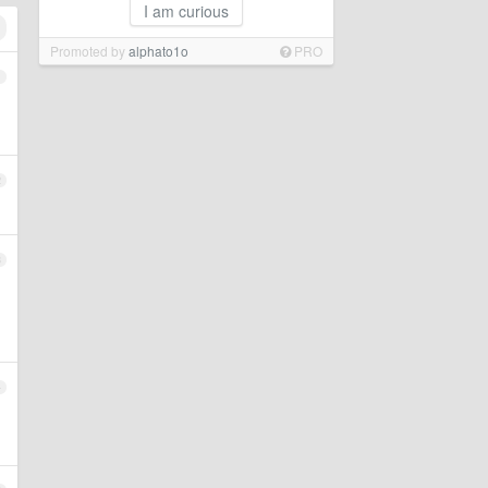
I am curious
Promoted by
alphato1o
PRO
1
2
3
4