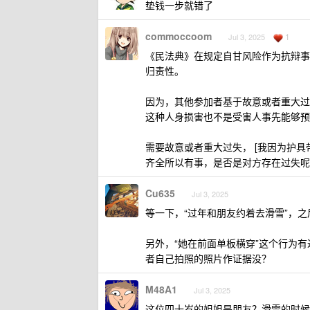
垫钱一步就错了
commoccoom
1
Jul 3, 2025
《民法典》在规定自甘风险作为抗辩事
归责性。
因为，其他参加者基于故意或者重大过
这种人身损害也不是受害人事先能够预
需要故意或者重大过失， [我因为护
齐全所以有事，是否是对方存在过失呢
Cu635
Jul 3, 2025
等一下，“过年和朋友约着去滑雪”，之
另外，“她在前面单板横穿”这个行为
者自己拍照的照片作证据没？
M48A1
Jul 3, 2025
这位四十岁的姐姐是朋友？滑雪的时候