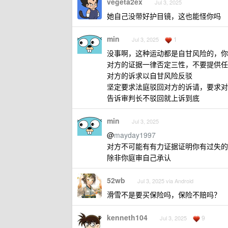
vegeta2ex
Jul 3, 2025
她自己没带好护目镜，这也能怪你吗
min
1
Jul 3, 2025
没事啊，这种运动都是自甘风险的，你
对方的证据一律否定三性，不要提供任
对方的诉求以自甘风险反驳
坚定要求法庭驳回对方的诉请，要求对方返
告诉审判长不驳回就上诉到底
min
Jul 3, 2025
@
mayday1997
对方不可能有有力证据证明你有过失的
除非你庭审自己承认
52wb
Jul 3, 2025 via Android
滑雪不是要买保险吗，保险不赔吗？
kenneth104
9
Jul 3, 2025