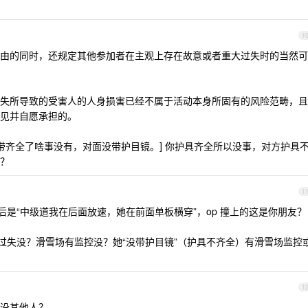
1
由的同时，还规定其他参加者在主观上存在故意或者重大过失时的当然可
失所导致的受害人的人身损害已经不属于活动本身所固有的风险范畴，且
见并自愿承担的。
具带齐全了啥事没有，对面没带护目镜。] 你护具齐全所以没事，对方护具
？
1
后是“中级道我在后面放速，她在前面单板横穿”，op 撞上的这是你朋友？
有过失没？滑雪场有监控没？她“没带护目镜”（护具不齐全）有滑雪场监控
1
没其他人？