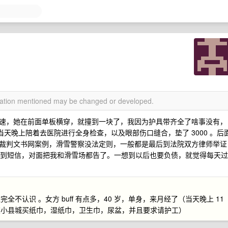
rmation mentioned may be changed or developed.
速，她在前面单板横穿，就撞到一块了，我因为护具带齐全了啥事没有，
，当天晚上陪着去医院进行全身检查，以及眼部伤口缝合，垫了 3000 。后
裁判文书网案例，滑雪警察没法定则，一般都是最后到法院双方律师举证
天收到短信，对面把我和滑雪场都告了。一想到以后也要负债，就觉得每天过
不认识 。女方 buff 有点多，40 岁，单身，来月经了（当天晚上 11
在小县城买纸巾，湿纸巾，卫生巾，尿盆，并且要求请护工）