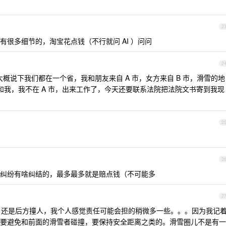
2
很多细节的，淘宝花点钱（不行就问 AI ）问问
2
概说下我们都在一个省，我和朋友来自 A 市，女方来自 B 市，滑雪的地
雪场和我，我不在 A 市，出来工作了，今天还要联系法院把法院文书寄到我现
2
2
纠纷有啥纠结的，最多最多就是赔点钱（不可能多
2
坡，还是后方撞人，我个人感觉责任可能会担的稍微多一些。。。因为我记
要避免和前面的滑雪者碰撞，要保持安全距离之类的。滑雪圈儿不是有一