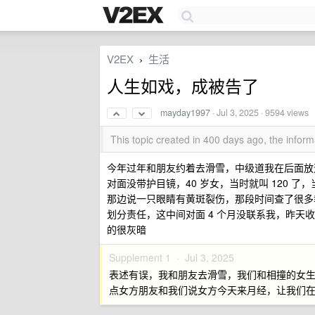
V2EX
生活
›
人生如戏，成被告了
mayday1997
·
Jul 3, 2025
· 9594 views
This topic created in 400 days ago, the info
今年过年和朋友约着去滑雪，中级道我在后面放
对面没带护目镜，40 岁女，当时就叫 120 了
那边说一只眼睛有黄斑裂伤，那段时间查了很多
划分责任，这中间对面 4 个月没联系我，昨
的很灰暗
Supplement 1 ·
Jul 3, 2025
表述有误，我和朋友去滑雪，我们和相撞的女生完全
点女方朋友和我们说女方今天来月经，让我们